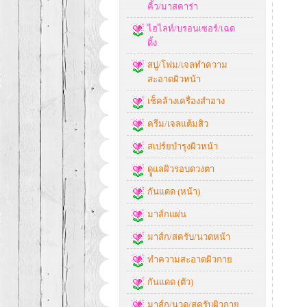
คิ้ว/มาสคาร่า
ไฮไลท์/บรอนเซอร์/เฉด
ดิ้ง
สบู่/โฟม/เจลทำความ
สะอาดผิวหน้า
เช็คล้างเครื่องสำอาง
ครีม/เจลแต้มสิว
สเปร์ยบำรุงผิวหน้า
ดููแลผิวรอบดวงตา
กันแดด (หน้า)
มาส์กแผ่น
มาส์ก/สครับ/นวดหน้า
ทำความสะอาดผิวกาย
กันแดด (ตัว)
มาส์ก/นวด/สครับผิวกาย