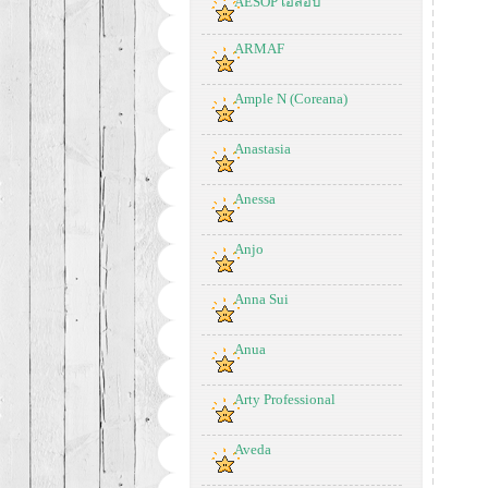
AESOP เอสอป
ARMAF
Ample N (Coreana)
Anastasia
Anessa
Anjo
Anna Sui
Anua
Arty Professional
Aveda