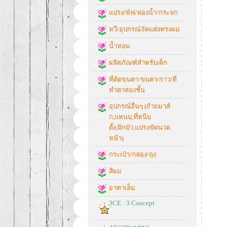
แปรง/พัฟ/ฟองน้ำ/กระจก
หวี/อุปกรณ์จัดแต่งทรงผม
น้ำหอม
ผลิตภัณฑ์สำหรับเด็ก
ที่ดัดขนตา/ขนตา/กาว/ที่
ทำตาสองชั้น
อุปกรณ์อื่นๆ (ถ้วยมาส์
ก,แหนบ,ที่หนีบ
ดั้ง,ฝักบัว,แปรงขัดนวด
หน้า)
กระเป๋า/กล่อง/ถุง
สีผม
ยาทาเล็บ
3CE : 3 Concept