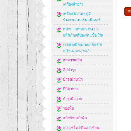
เครื่องสำอาง
เครื่องวัดอุณหภูมิ
ร่างกาย/เทอร์มอมิเตอร์
หน้ากากกันฝุ่น PM2.5/
ผลิตภัณฑ์ป้องกันเชื้อโรค
เจลล้างมือแอลกอฮอล์/ส
เปร์ยแอลกอฮอล์
อาหารเสริม
ลิปบำรุง
บำรุงผิวหน้า
บีบีผิวกาย
บำรุงผิวกาย
รองพื้น
แป้งพัฟ/แป้งฝุ่น
อายเชโดว์/ดินสอเขียน