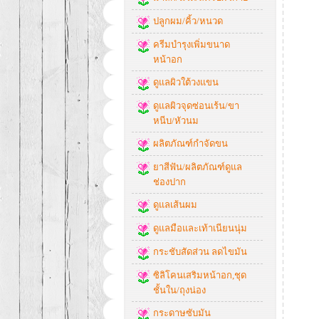
ปลูกผม/คิ้ว/หนวด
ครีมบำรุงเพิ่มขนาด
หน้าอก
ดูแลผิวใต้วงแขน
ดูแลผิวจุดซ่อนเร้น/ขา
หนีบ/หัวนม
ผลิตภัณฑ์กำจัดขน
ยาสีฟัน/ผลิตภัณฑ์ดูแล
ช่องปาก
ดูแลเส้นผม
ดูแลมือและเท้าเนียนนุ่ม
กระชับสัดส่วน ลดไขมัน
ซิลิโคนเสริมหน้าอก,ชุด
ชั้นใน/ถุงน่อง
กระดาษซับมัน