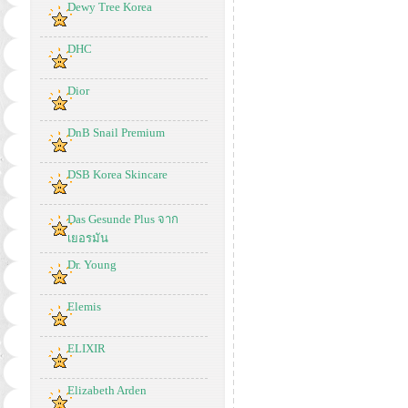
Dewy Tree Korea
DHC
Dior
DnB Snail Premium
DSB Korea Skincare
Das Gesunde Plus จาก
เยอรมัน
Dr. Young
Elemis
ELIXIR
Elizabeth Arden