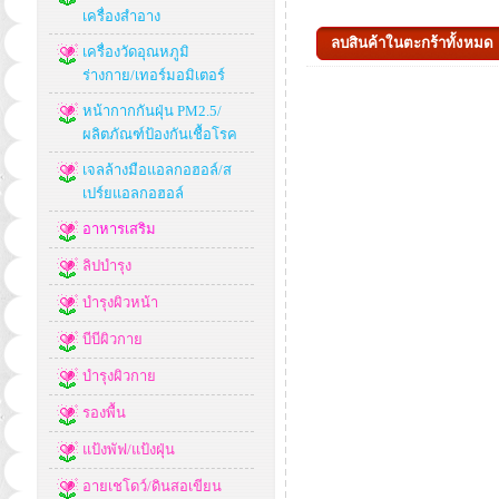
เครื่องสำอาง
เครื่องวัดอุณหภูมิ
ร่างกาย/เทอร์มอมิเตอร์
หน้ากากกันฝุ่น PM2.5/
ผลิตภัณฑ์ป้องกันเชื้อโรค
เจลล้างมือแอลกอฮอล์/ส
เปร์ยแอลกอฮอล์
อาหารเสริม
ลิปบำรุง
บำรุงผิวหน้า
บีบีผิวกาย
บำรุงผิวกาย
รองพื้น
แป้งพัฟ/แป้งฝุ่น
อายเชโดว์/ดินสอเขียน