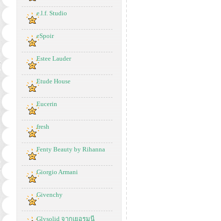
e.l.f. Studio
eSpoir
Estee Lauder
Etude House
Eucerin
fresh
Fenty Beauty by Rihanna
Giorgio Armani
Givenchy
Glysolid จากเยอรมนี