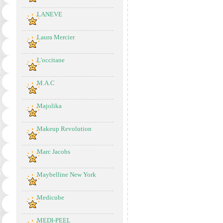
LANEVE
Laura Mercier
L'occitane
M.A.C
Majolika
Makeup Revolution
Marc Jacobs
Maybelline New York
Medicube
MEDI-PEEL