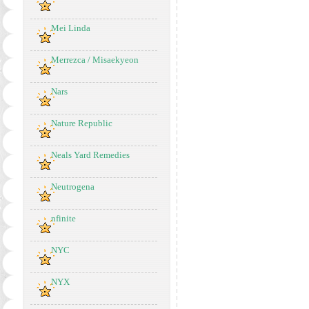
Mei Linda
Merrezca / Misaekyeon
Nars
Nature Republic
Neals Yard Remedies
Neutrogena
nfinite
NYC
NYX