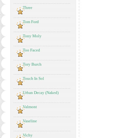
Three
Tom Ford
Tony Moly
Too Faced
Tory Burch
Touch In Sol
Urban Decay (Naked)
Valmont
Vaseline
Vichy