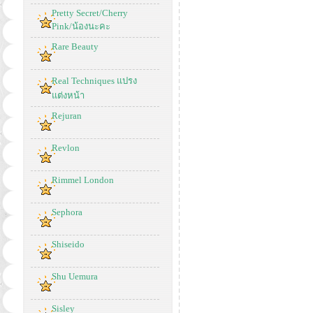
Pretty Secret/Cherry
Pink/น้องนะคะ
Rare Beauty
Real Techniques แปรง
แต่งหน้า
Rejuran
Revlon
Rimmel London
Sephora
Shiseido
Shu Uemura
Sisley