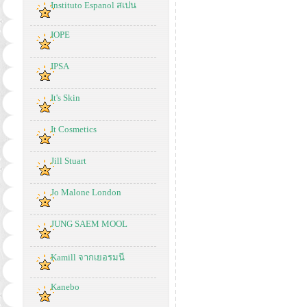
Instituto Espanol สเปน
IOPE
IPSA
It's Skin
It Cosmetics
Jill Stuart
Jo Malone London
JUNG SAEM MOOL
Kamill จากเยอรมนี
Kanebo