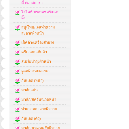
คิ้ว/มาสคาร่า
ไฮไลท์/บรอนเซอร์/เฉด
ดิ้ง
สบู่/โฟม/เจลทำความ
สะอาดผิวหน้า
เช็คล้างเครื่องสำอาง
ครีม/เจลแต้มสิว
สเปร์ยบำรุงผิวหน้า
ดููแลผิวรอบดวงตา
กันแดด (หน้า)
มาส์กแผ่น
มาส์ก/สครับ/นวดหน้า
ทำความสะอาดผิวกาย
กันแดด (ตัว)
มาส์ก/นวด/สครับผิวกาย