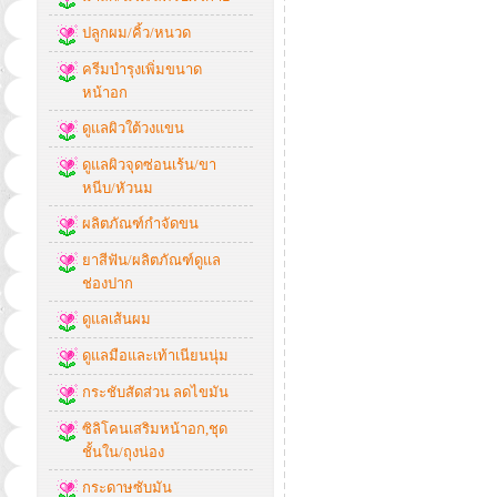
ปลูกผม/คิ้ว/หนวด
ครีมบำรุงเพิ่มขนาด
หน้าอก
ดูแลผิวใต้วงแขน
ดูแลผิวจุดซ่อนเร้น/ขา
หนีบ/หัวนม
ผลิตภัณฑ์กำจัดขน
ยาสีฟัน/ผลิตภัณฑ์ดูแล
ช่องปาก
ดูแลเส้นผม
ดูแลมือและเท้าเนียนนุ่ม
กระชับสัดส่วน ลดไขมัน
ซิลิโคนเสริมหน้าอก,ชุด
ชั้นใน/ถุงน่อง
กระดาษซับมัน