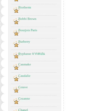
Biotherm
Bobbi Brown
Bourjois Paris
Burberry
Byphasse จากสเปน
Canmake
Caudalie
Cerave
Cezanne
Chanel