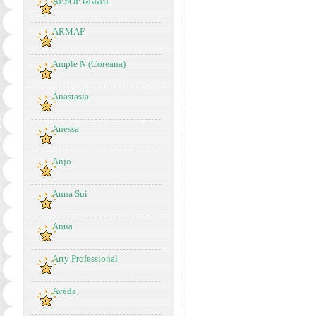
AESOP เอสอป
ARMAF
Ample N (Coreana)
Anastasia
Anessa
Anjo
Anna Sui
Anua
Arty Professional
Aveda