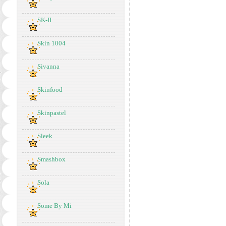
SK-II
Skin 1004
Sivanna
Skinfood
Skinpastel
Sleek
Smashbox
Sola
Some By Mi