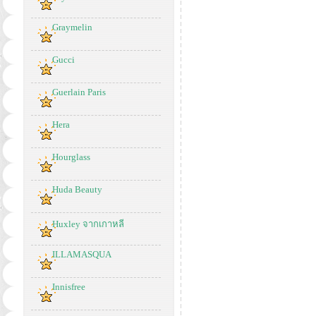
Graymelin
Gucci
Guerlain Paris
Hera
Hourglass
Huda Beauty
Huxley จากเกาหลี
ILLAMASQUA
Innisfree