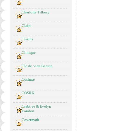
Charlotte Tilbury
Claire
Clarins
Clinique
Cle de peau Beaute
Cosluxe
COSRX
Crabtree & Evelyn
London
Covermark