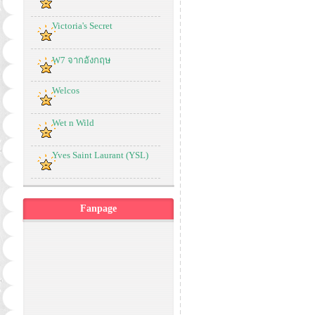
Victoria's Secret
W7 จากอังกฤษ
Welcos
Wet n Wild
Yves Saint Laurant (YSL)
Fanpage