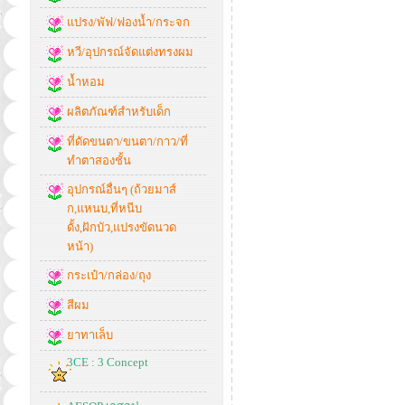
แปรง/พัฟ/ฟองน้ำ/กระจก
หวี/อุปกรณ์จัดแต่งทรงผม
น้ำหอม
ผลิตภัณฑ์สำหรับเด็ก
ที่ดัดขนตา/ขนตา/กาว/ที่
ทำตาสองชั้น
อุปกรณ์อื่นๆ (ถ้วยมาส์
ก,แหนบ,ที่หนีบ
ดั้ง,ฝักบัว,แปรงขัดนวด
หน้า)
กระเป๋า/กล่อง/ถุง
สีผม
ยาทาเล็บ
3CE : 3 Concept