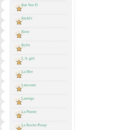
Kat Von D
Kiehl's
Kose
Kylie
L.A. girl
La Mer
Lancome
Laneige
La Prairie
La Roche-Posay