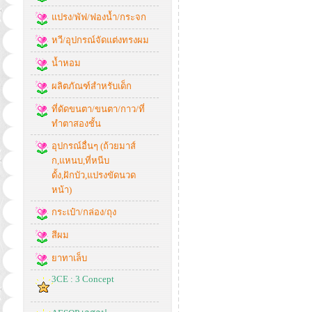
แปรง/พัฟ/ฟองน้ำ/กระจก
หวี/อุปกรณ์จัดแต่งทรงผม
น้ำหอม
ผลิตภัณฑ์สำหรับเด็ก
ที่ดัดขนตา/ขนตา/กาว/ที่
ทำตาสองชั้น
อุปกรณ์อื่นๆ (ถ้วยมาส์
ก,แหนบ,ที่หนีบ
ดั้ง,ฝักบัว,แปรงขัดนวด
หน้า)
กระเป๋า/กล่อง/ถุง
สีผม
ยาทาเล็บ
3CE : 3 Concept