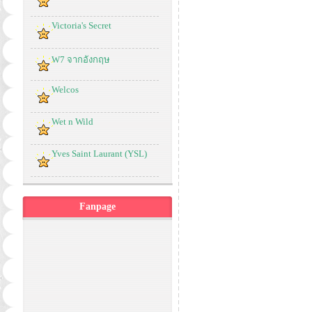
Victoria's Secret
W7 จากอังกฤษ
Welcos
Wet n Wild
Yves Saint Laurant (YSL)
Fanpage