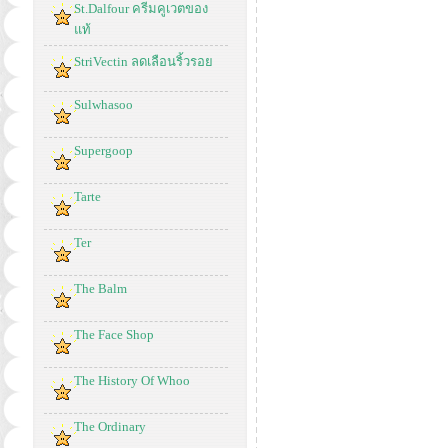
St.Dalfour ครีมคูเวตของ
แท้
StriVectin ลดเลือนริ้วรอย
Sulwhasoo
Supergoop
Tarte
Ter
The Balm
The Face Shop
The History Of Whoo
The Ordinary