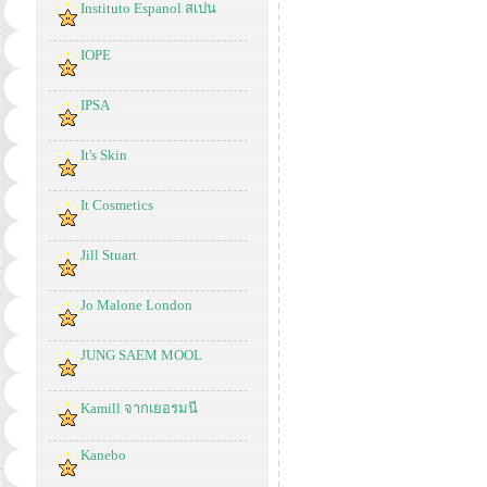
Instituto Espanol สเปน
IOPE
IPSA
It's Skin
It Cosmetics
Jill Stuart
Jo Malone London
JUNG SAEM MOOL
Kamill จากเยอรมนี
Kanebo