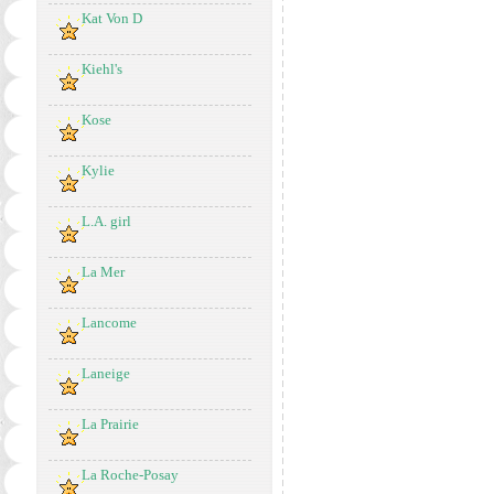
Kat Von D
Kiehl's
Kose
Kylie
L.A. girl
La Mer
Lancome
Laneige
La Prairie
La Roche-Posay