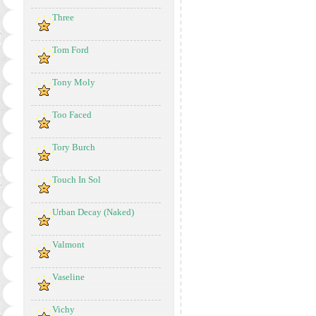
Three
Tom Ford
Tony Moly
Too Faced
Tory Burch
Touch In Sol
Urban Decay (Naked)
Valmont
Vaseline
Vichy