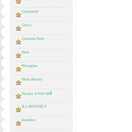
Graymelin
Gucci
Guerlain Paris
Hera
Hourglass
Huda Beauty
Huxley จากเกาหลี
ILLAMASQUA
Innisfree