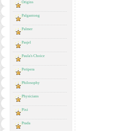
Origins
Palgantong
Palmer
Pasjel
Paula's Choice
Peripera
Philosophy
Physicians
Pixi
Prada