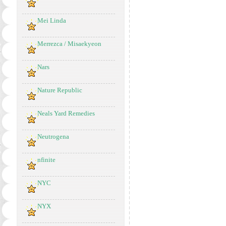
Mei Linda
Merrezca / Misaekyeon
Nars
Nature Republic
Neals Yard Remedies
Neutrogena
nfinite
NYC
NYX