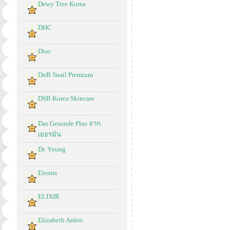
Dewy Tree Korea
DHC
Dior
DnB Snail Premium
DSB Korea Skincare
Das Gesunde Plus จาก
เยอรมัน
Dr. Young
Elemis
ELIXIR
Elizabeth Arden