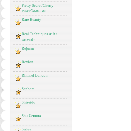
Pretty Secret/Cherry
Pink/น้องนะคะ
Rare Beauty
Real Techniques แปรง
แต่งหน้า
Rejuran
Revlon
Rimmel London
Sephora
Shiseido
Shu Uemura
Sisley