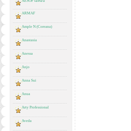
AESOP เอสอป
ARMAF
Ample N (Coreana)
Anastasia
Anessa
Anjo
Anna Sui
Anua
Arty Professional
Aveda