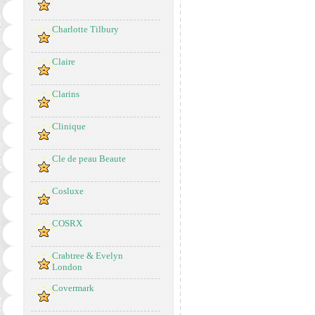
Charlotte Tilbury
Claire
Clarins
Clinique
Cle de peau Beaute
Cosluxe
COSRX
Crabtree & Evelyn
London
Covermark