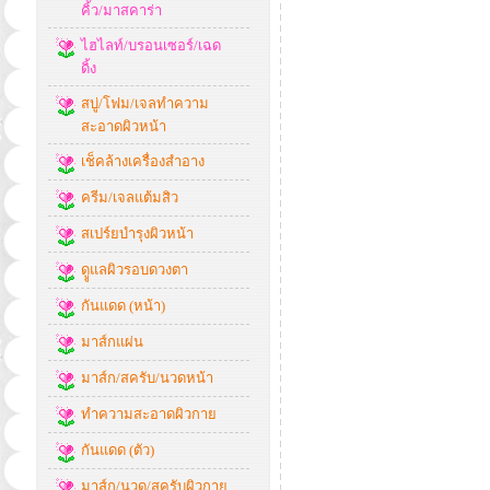
คิ้ว/มาสคาร่า
ไฮไลท์/บรอนเซอร์/เฉด
ดิ้ง
สบู่/โฟม/เจลทำความ
สะอาดผิวหน้า
เช็คล้างเครื่องสำอาง
ครีม/เจลแต้มสิว
สเปร์ยบำรุงผิวหน้า
ดููแลผิวรอบดวงตา
กันแดด (หน้า)
มาส์กแผ่น
มาส์ก/สครับ/นวดหน้า
ทำความสะอาดผิวกาย
กันแดด (ตัว)
มาส์ก/นวด/สครับผิวกาย