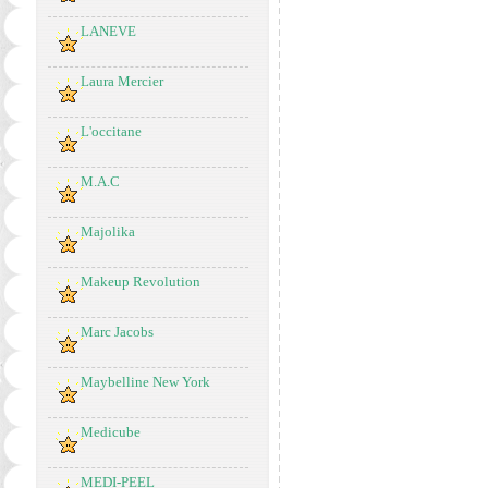
LANEVE
Laura Mercier
L'occitane
M.A.C
Majolika
Makeup Revolution
Marc Jacobs
Maybelline New York
Medicube
MEDI-PEEL