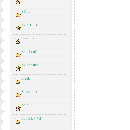
SK-II
Skin 1004
Sivanna
Skinfood
Skinpastel
Sleek
Smashbox
Sola
Some By Mi