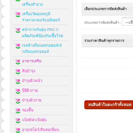
เครื่องสำอาง
เลือกประเภทการจัดส่งสินค้า
เครื่องวัดอุณหภูมิ
ร่างกาย/เทอร์มอมิเตอร์
ประเภทการจัดส่งสินค้า :
หน้ากากกันฝุ่น PM2.5/
ผลิตภัณฑ์ป้องกันเชื้อโรค
รวมราคาสินค้าทุกรายการ
เจลล้างมือแอลกอฮอล์/ส
เปร์ยแอลกอฮอล์
อาหารเสริม
ลิปบำรุง
บำรุงผิวหน้า
บีบีผิวกาย
บำรุงผิวกาย
รองพื้น
แป้งพัฟ/แป้งฝุ่น
อายเชโดว์/ดินสอเขียน