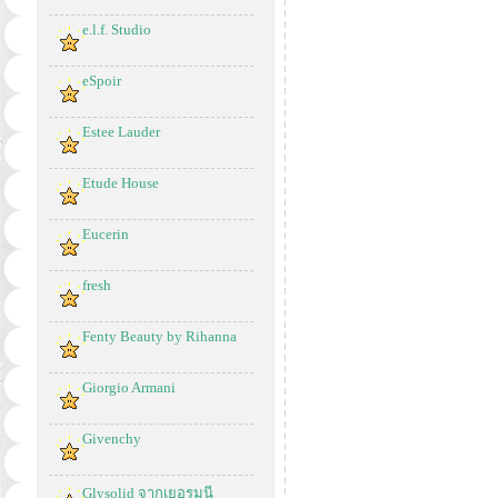
e.l.f. Studio
eSpoir
Estee Lauder
Etude House
Eucerin
fresh
Fenty Beauty by Rihanna
Giorgio Armani
Givenchy
Glysolid จากเยอรมนี