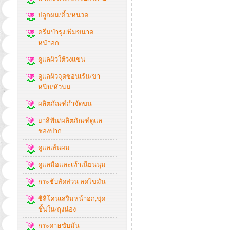
ปลูกผม/คิ้ว/หนวด
ครีมบำรุงเพิ่มขนาด
หน้าอก
ดูแลผิวใต้วงแขน
ดูแลผิวจุดซ่อนเร้น/ขา
หนีบ/หัวนม
ผลิตภัณฑ์กำจัดขน
ยาสีฟัน/ผลิตภัณฑ์ดูแล
ช่องปาก
ดูแลเส้นผม
ดูแลมือและเท้าเนียนนุ่ม
กระชับสัดส่วน ลดไขมัน
ซิลิโคนเสริมหน้าอก,ชุด
ชั้นใน/ถุงน่อง
กระดาษซับมัน