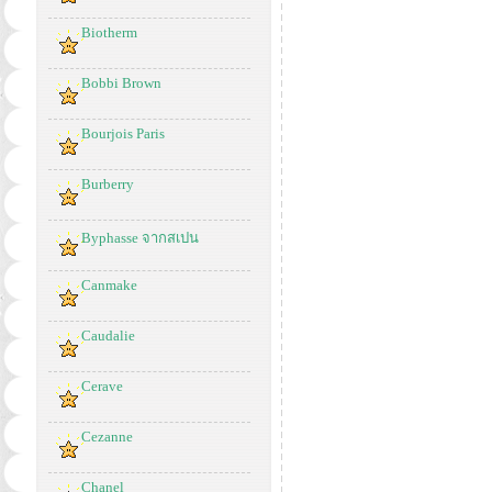
Biotherm
Bobbi Brown
Bourjois Paris
Burberry
Byphasse จากสเปน
Canmake
Caudalie
Cerave
Cezanne
Chanel