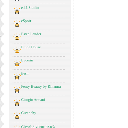
e.l.f. Studio
eSpoir
Estee Lauder
Etude House
Eucerin
fresh
Fenty Beauty by Rihanna
Giorgio Armani
Givenchy
Glysolid จากเยอรมนี