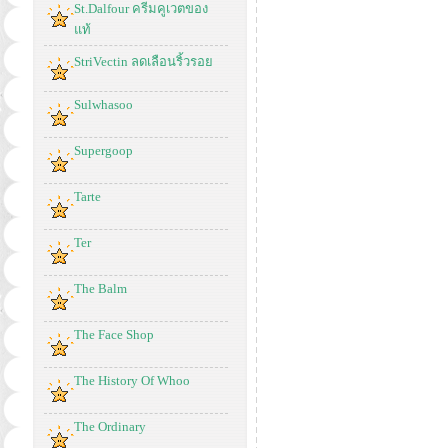
St.Dalfour ครีมคูเวตของ
แท้
StriVectin ลดเลือนริ้วรอย
Sulwhasoo
Supergoop
Tarte
Ter
The Balm
The Face Shop
The History Of Whoo
The Ordinary