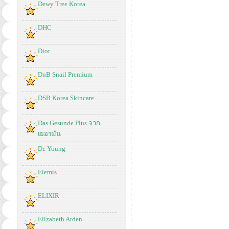
Dewy Tree Korea
DHC
Dior
DnB Snail Premium
DSB Korea Skincare
Das Gesunde Plus จาก
เยอรมัน
Dr. Young
Elemis
ELIXIR
Elizabeth Arden