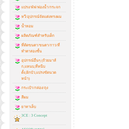
แปรง/พัฟ/ฟองน้ำ/กระจก
หวี/อุปกรณ์จัดแต่งทรงผม
น้ำหอม
ผลิตภัณฑ์สำหรับเด็ก
ที่ดัดขนตา/ขนตา/กาว/ที่
ทำตาสองชั้น
อุปกรณ์อื่นๆ (ถ้วยมาส์
ก,แหนบ,ที่หนีบ
ดั้ง,ฝักบัว,แปรงขัดนวด
หน้า)
กระเป๋า/กล่อง/ถุง
สีผม
ยาทาเล็บ
3CE : 3 Concept