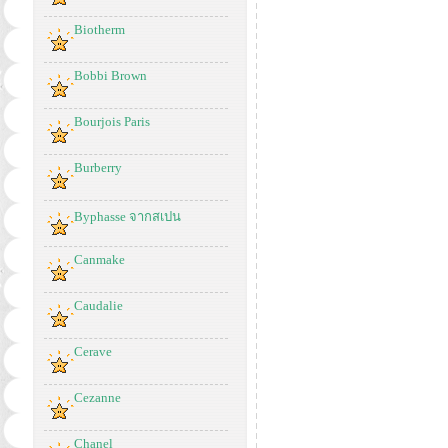
Biotherm
Bobbi Brown
Bourjois Paris
Burberry
Byphasse จากสเปน
Canmake
Caudalie
Cerave
Cezanne
Chanel