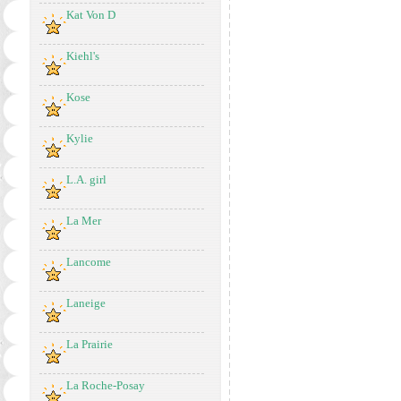
Kat Von D
Kiehl's
Kose
Kylie
L.A. girl
La Mer
Lancome
Laneige
La Prairie
La Roche-Posay