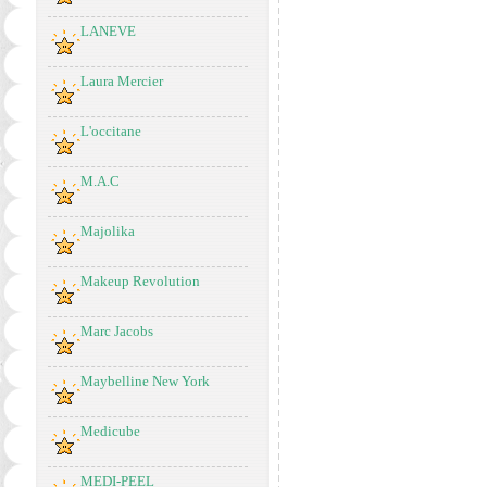
LANEVE
Laura Mercier
L'occitane
M.A.C
Majolika
Makeup Revolution
Marc Jacobs
Maybelline New York
Medicube
MEDI-PEEL