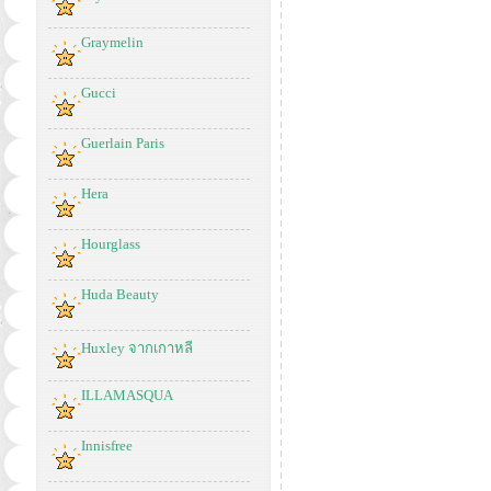
Graymelin
Gucci
Guerlain Paris
Hera
Hourglass
Huda Beauty
Huxley จากเกาหลี
ILLAMASQUA
Innisfree