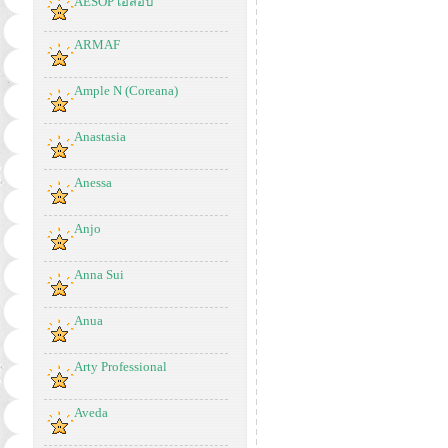
AESOP เอสอป
ARMAF
Ample N (Coreana)
Anastasia
Anessa
Anjo
Anna Sui
Anua
Arty Professional
Aveda