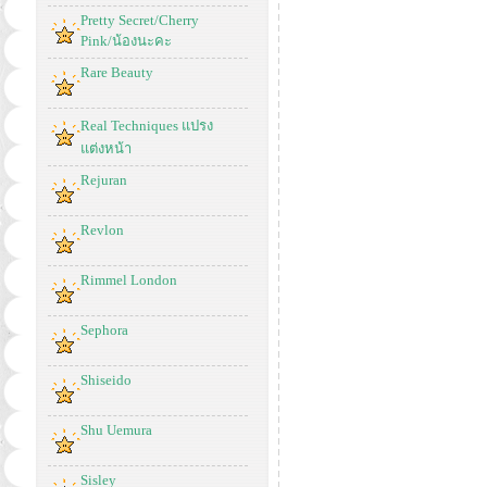
Pretty Secret/Cherry
Pink/น้องนะคะ
Rare Beauty
Real Techniques แปรง
แต่งหน้า
Rejuran
Revlon
Rimmel London
Sephora
Shiseido
Shu Uemura
Sisley