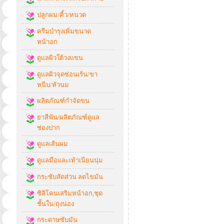
ปลูกผม/คิ้ว/หนวด
ครีมบำรุงเพิ่มขนาด
หน้าอก
ดูแลผิวใต้วงแขน
ดูแลผิวจุดซ่อนเร้น/ขา
หนีบ/หัวนม
ผลิตภัณฑ์กำจัดขน
ยาสีฟัน/ผลิตภัณฑ์ดูแล
ช่องปาก
ดูแลเส้นผม
ดูแลมือและเท้าเนียนนุ่ม
กระชับสัดส่วน ลดไขมัน
ซิลิโคนเสริมหน้าอก,ชุด
ชั้นใน/ถุงน่อง
กระดาษซับมัน