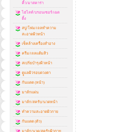
คิ้ว/มาสคาร่า
ไฮไลท์/บรอนเซอร์/เฉด
ดิ้ง
สบู่/โฟม/เจลทำความ
สะอาดผิวหน้า
เช็คล้างเครื่องสำอาง
ครีม/เจลแต้มสิว
สเปร์ยบำรุงผิวหน้า
ดููแลผิวรอบดวงตา
กันแดด (หน้า)
มาส์กแผ่น
มาส์ก/สครับ/นวดหน้า
ทำความสะอาดผิวกาย
กันแดด (ตัว)
มาส์ก/นวด/สครับผิวกาย