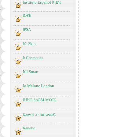
Instituto Espanol สเปน
IOPE
IPSA
It's Skin
It Cosmetics
Jill Stuart
Jo Malone London
JUNG SAEM MOOL
Kamill จากเยอรมนี
Kanebo