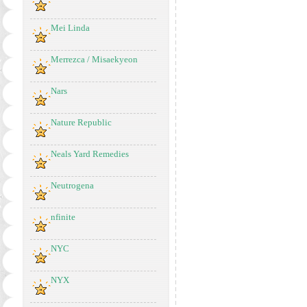
Mei Linda
Merrezca / Misaekyeon
Nars
Nature Republic
Neals Yard Remedies
Neutrogena
nfinite
NYC
NYX