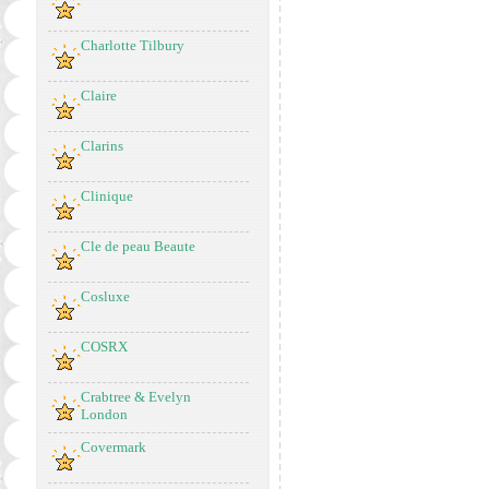
Charlotte Tilbury
Claire
Clarins
Clinique
Cle de peau Beaute
Cosluxe
COSRX
Crabtree & Evelyn
London
Covermark