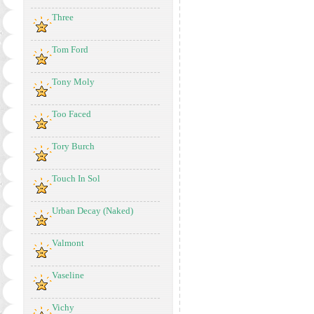
Three
Tom Ford
Tony Moly
Too Faced
Tory Burch
Touch In Sol
Urban Decay (Naked)
Valmont
Vaseline
Vichy