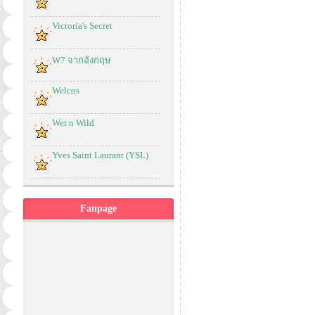
Victoria's Secret
W7 จากอังกฤษ
Welcos
Wet n Wild
Yves Saint Laurant (YSL)
Fanpage