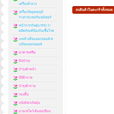
เครื่องสำอาง
เครื่องวัดอุณหภูมิ
ร่างกาย/เทอร์มอมิเตอร์
หน้ากากกันฝุ่น PM2.5/
ผลิตภัณฑ์ป้องกันเชื้อโรค
เจลล้างมือแอลกอฮอล์/ส
เปร์ยแอลกอฮอล์
อาหารเสริม
ลิปบำรุง
บำรุงผิวหน้า
บีบีผิวกาย
บำรุงผิวกาย
รองพื้น
แป้งพัฟ/แป้งฝุ่น
อายเชโดว์/ดินสอเขียน