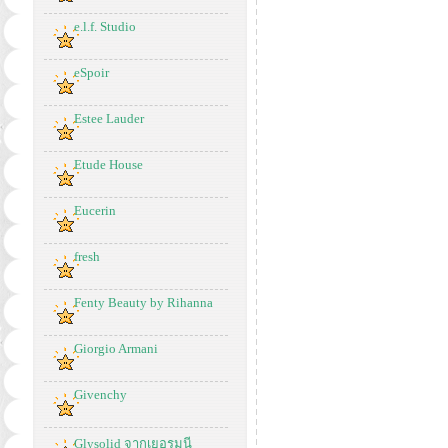
e.l.f. Studio
eSpoir
Estee Lauder
Etude House
Eucerin
fresh
Fenty Beauty by Rihanna
Giorgio Armani
Givenchy
Glysolid จากเยอรมนี