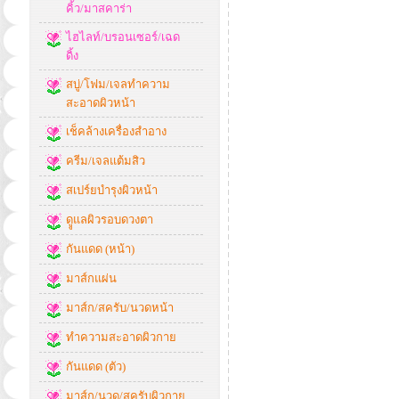
คิ้ว/มาสคาร่า
ไฮไลท์/บรอนเซอร์/เฉด
ดิ้ง
สบู่/โฟม/เจลทำความ
สะอาดผิวหน้า
เช็คล้างเครื่องสำอาง
ครีม/เจลแต้มสิว
สเปร์ยบำรุงผิวหน้า
ดููแลผิวรอบดวงตา
กันแดด (หน้า)
มาส์กแผ่น
มาส์ก/สครับ/นวดหน้า
ทำความสะอาดผิวกาย
กันแดด (ตัว)
มาส์ก/นวด/สครับผิวกาย