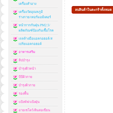
เครื่องสำอาง
เครื่องวัดอุณหภูมิ
ร่างกาย/เทอร์มอมิเตอร์
หน้ากากกันฝุ่น PM2.5/
ผลิตภัณฑ์ป้องกันเชื้อโรค
เจลล้างมือแอลกอฮอล์/ส
เปร์ยแอลกอฮอล์
อาหารเสริม
ลิปบำรุง
บำรุงผิวหน้า
บีบีผิวกาย
บำรุงผิวกาย
รองพื้น
แป้งพัฟ/แป้งฝุ่น
อายเชโดว์/ดินสอเขียน