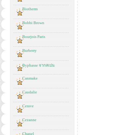
Biotherm
Bobbi Brown
Bourjois Paris
Burberry
Byphasse จากสเปน
Canmake
Caudalie
Cerave
Cezanne
Chanel