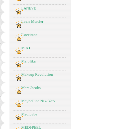
LANEVE
Laura Mercier
L'occitane
M.A.C
Majolika
Makeup Revolution
Marc Jacobs
Maybelline New York
Medicube
MEDI-PEEL