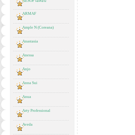
AESOP เอสอป
ARMAF
Ample N (Coreana)
Anastasia
Anessa
Anjo
Anna Sui
Anua
Arty Professional
Aveda