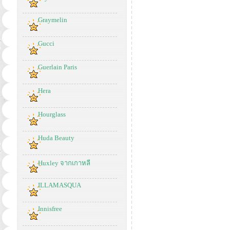
Graymelin
Gucci
Guerlain Paris
Hera
Hourglass
Huda Beauty
Huxley จากเกาหลี
ILLAMASQUA
Innisfree