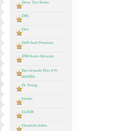
Dewy Tree Korea
DHC
Dior
DnB Snail Premium
DSB Korea Skincare
Das Gesunde Plus จาก
เยอรมัน
Dr. Young
Elemis
ELIXIR
Elizabeth Arden