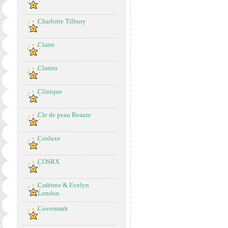
Charlotte Tilbury
Claire
Clarins
Clinique
Cle de peau Beaute
Cosluxe
COSRX
Crabtree & Evelyn
London
Covermark