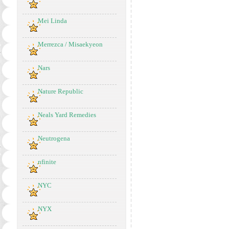
Mei Linda
Merrezca / Misaekyeon
Nars
Nature Republic
Neals Yard Remedies
Neutrogena
nfinite
NYC
NYX