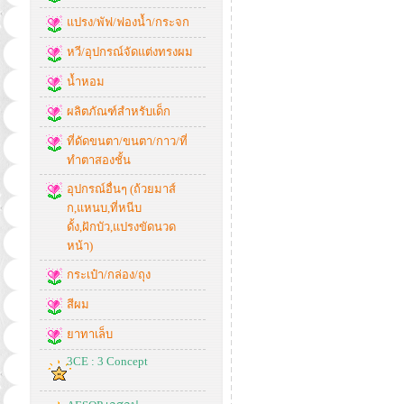
แปรง/พัฟ/ฟองน้ำ/กระจก
หวี/อุปกรณ์จัดแต่งทรงผม
น้ำหอม
ผลิตภัณฑ์สำหรับเด็ก
ที่ดัดขนตา/ขนตา/กาว/ที่
ทำตาสองชั้น
อุปกรณ์อื่นๆ (ถ้วยมาส์
ก,แหนบ,ที่หนีบ
ดั้ง,ฝักบัว,แปรงขัดนวด
หน้า)
กระเป๋า/กล่อง/ถุง
สีผม
ยาทาเล็บ
3CE : 3 Concept