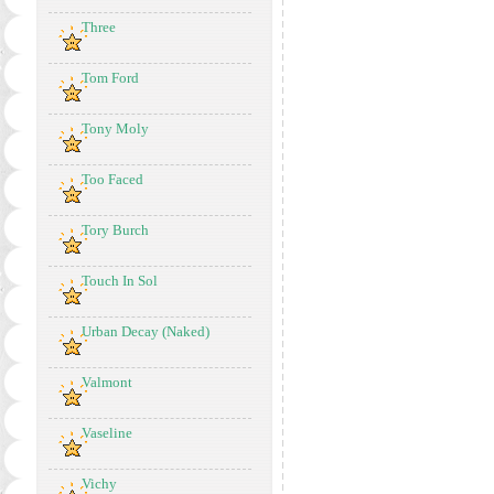
Three
Tom Ford
Tony Moly
Too Faced
Tory Burch
Touch In Sol
Urban Decay (Naked)
Valmont
Vaseline
Vichy