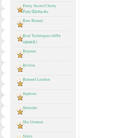
Pretty Secret/Cherry
Pink/น้องนะคะ
Rare Beauty
Real Techniques แปรง
แต่งหน้า
Rejuran
Revlon
Rimmel London
Sephora
Shiseido
Shu Uemura
Sisley