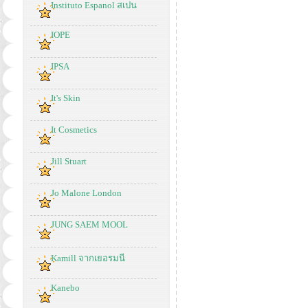
Instituto Espanol สเปน
IOPE
IPSA
It's Skin
It Cosmetics
Jill Stuart
Jo Malone London
JUNG SAEM MOOL
Kamill จากเยอรมนี
Kanebo