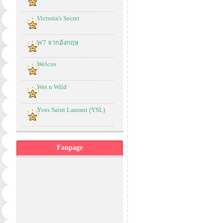
Victoria's Secret
W7 จากอังกฤษ
Welcos
Wet n Wild
Yves Saint Laurant (YSL)
Fanpage