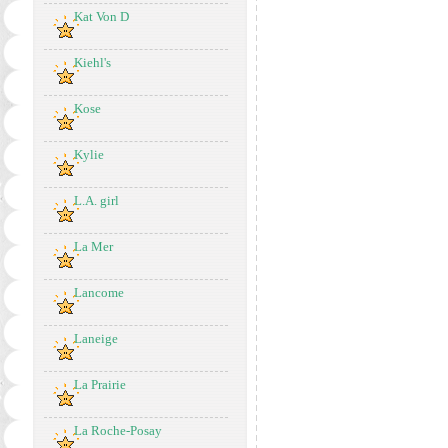
Kat Von D
Kiehl's
Kose
Kylie
L.A. girl
La Mer
Lancome
Laneige
La Prairie
La Roche-Posay