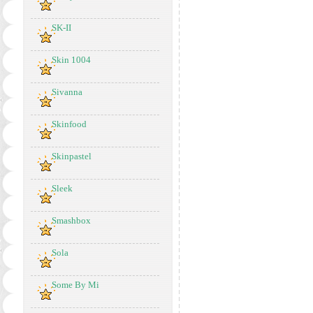
SK-II
Skin 1004
Sivanna
Skinfood
Skinpastel
Sleek
Smashbox
Sola
Some By Mi