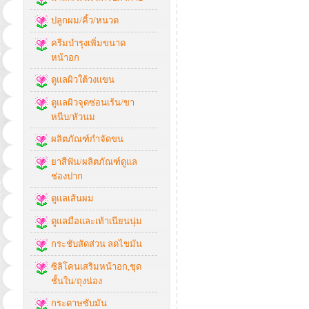
ปลูกผม/คิ้ว/หนวด
ครีมบำรุงเพิ่มขนาด
หน้าอก
ดูแลผิวใต้วงแขน
ดูแลผิวจุดซ่อนเร้น/ขา
หนีบ/หัวนม
ผลิตภัณฑ์กำจัดขน
ยาสีฟัน/ผลิตภัณฑ์ดูแล
ช่องปาก
ดูแลเส้นผม
ดูแลมือและเท้าเนียนนุ่ม
กระชับสัดส่วน ลดไขมัน
ซิลิโคนเสริมหน้าอก,ชุด
ชั้นใน/ถุงน่อง
กระดาษซับมัน