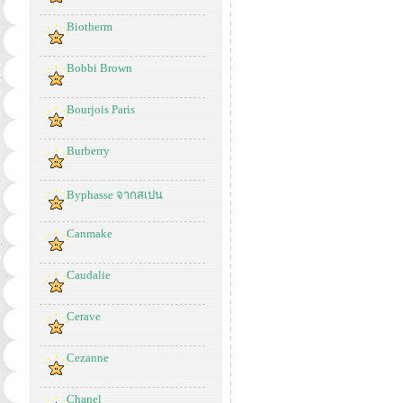
Biotherm
Bobbi Brown
Bourjois Paris
Burberry
Byphasse จากสเปน
Canmake
Caudalie
Cerave
Cezanne
Chanel