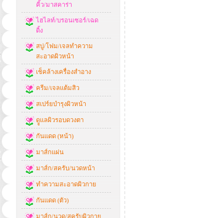
คิ้ว/มาสคาร่า
ไฮไลท์/บรอนเซอร์/เฉด
ดิ้ง
สบู่/โฟม/เจลทำความ
สะอาดผิวหน้า
เช็คล้างเครื่องสำอาง
ครีม/เจลแต้มสิว
สเปร์ยบำรุงผิวหน้า
ดููแลผิวรอบดวงตา
กันแดด (หน้า)
มาส์กแผ่น
มาส์ก/สครับ/นวดหน้า
ทำความสะอาดผิวกาย
กันแดด (ตัว)
มาส์ก/นวด/สครับผิวกาย