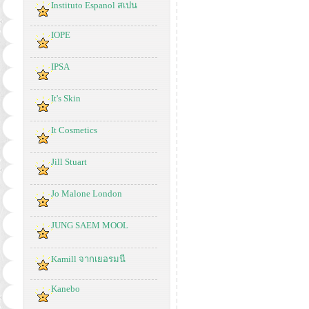
Instituto Espanol สเปน
IOPE
IPSA
It's Skin
It Cosmetics
Jill Stuart
Jo Malone London
JUNG SAEM MOOL
Kamill จากเยอรมนี
Kanebo