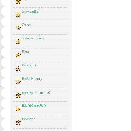
Graymelin
Gucci
Guerlain Paris
Hera
Hourglass
Huda Beauty
Huxley จากเกาหลี
ILLAMASQUA
Innisfree