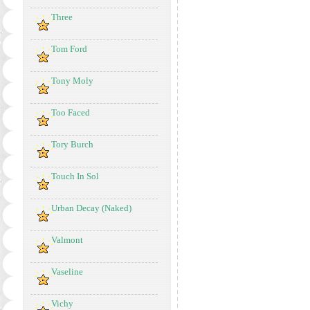
Three
Tom Ford
Tony Moly
Too Faced
Tory Burch
Touch In Sol
Urban Decay (Naked)
Valmont
Vaseline
Vichy