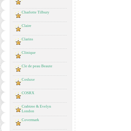
Charlotte Tilbury
Claire
Clarins
Clinique
Cle de peau Beaute
Cosluxe
COSRX
Crabtree & Evelyn
London
Covermark