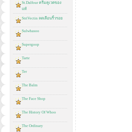
St.Dalfour ครีมคูเวตของ
แท้
StriVectin ลดเลือนริ้วรอย
Sulwhasoo
Supergoop
Tarte
Ter
The Balm
The Face Shop
The History Of Whoo
The Ordinary