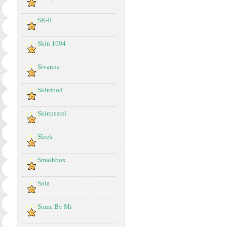
SK-II
Skin 1004
Sivanna
Skinfood
Skinpastel
Sleek
Smashbox
Sola
Some By Mi