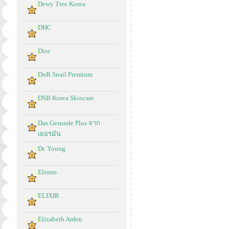
Dewy Tree Korea
DHC
Dior
DnB Snail Premium
DSB Korea Skincare
Das Gesunde Plus จาก
เยอรมัน
Dr. Young
Elemis
ELIXIR
Elizabeth Arden