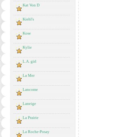
Kat Von D
Kiehl's
Kose
Kylie
L.A. girl
La Mer
Lancome
Laneige
La Prairie
La Roche-Posay