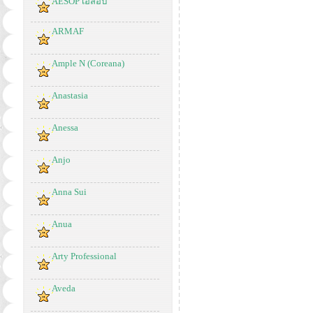
AESOP เอสอป
ARMAF
Ample N (Coreana)
Anastasia
Anessa
Anjo
Anna Sui
Anua
Arty Professional
Aveda