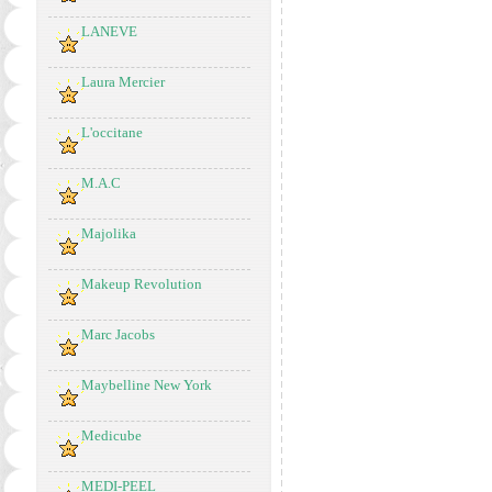
LANEVE
Laura Mercier
L'occitane
M.A.C
Majolika
Makeup Revolution
Marc Jacobs
Maybelline New York
Medicube
MEDI-PEEL