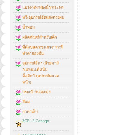
แปรง/พัฟ/ฟองน้ำ/กระจก
หวี/อุปกรณ์จัดแต่งทรงผม
น้ำหอม
ผลิตภัณฑ์สำหรับเด็ก
ที่ดัดขนตา/ขนตา/กาว/ที่
ทำตาสองชั้น
อุปกรณ์อื่นๆ (ถ้วยมาส์
ก,แหนบ,ที่หนีบ
ดั้ง,ฝักบัว,แปรงขัดนวด
หน้า)
กระเป๋า/กล่อง/ถุง
สีผม
ยาทาเล็บ
3CE : 3 Concept