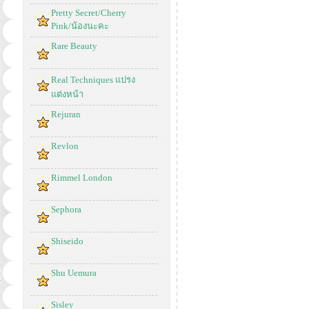
Pretty Secret/Cherry
Pink/น้องนะคะ
Rare Beauty
Real Techniques แปรง
แต่งหน้า
Rejuran
Revlon
Rimmel London
Sephora
Shiseido
Shu Uemura
Sisley