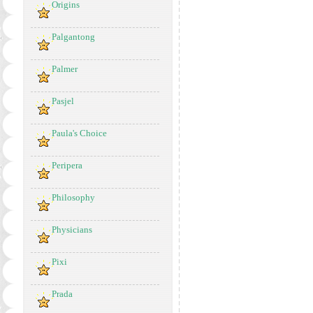
Origins
Palgantong
Palmer
Pasjel
Paula's Choice
Peripera
Philosophy
Physicians
Pixi
Prada