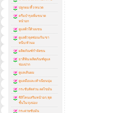
ปลูกผม/คิ้ว/หนวด
ครีมบำรุงเพิ่มขนาด
หน้าอก
ดูแลผิวใต้วงแขน
ดูแลผิวจุดซ่อนเร้น/ขา
หนีบ/หัวนม
ผลิตภัณฑ์กำจัดขน
ยาสีฟัน/ผลิตภัณฑ์ดูแล
ช่องปาก
ดูแลเส้นผม
ดูแลมือและเท้าเนียนนุ่ม
กระชับสัดส่วน ลดไขมัน
ซิลิโคนเสริมหน้าอก,ชุด
ชั้นใน/ถุงน่อง
กระดาษซับมัน