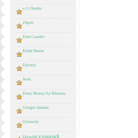
e.l.f. Studio
eSpoir
Estee Lauder
Etude House
Eucerin
fresh
Fenty Beauty by Rihanna
Giorgio Armani
Givenchy
Glysolid จากเยอรมนี