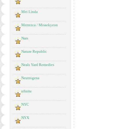
Mei Linda
Merrezca / Misaekyeon
Nars
Nature Republic
Neals Yard Remedies
Neutrogena
nfinite
NYC
NYX