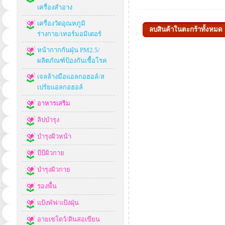
เครื่องสำอาง
เครื่องวัดอุณหภูมิ
ร่างกาย/เทอร์มอมิเตอร์
หน้ากากกันฝุ่น PM2.5/
ผลิตภัณฑ์ป้องกันเชื้อโรค
เจลล้างมือแอลกอฮอล์/ส
เปร์ยแอลกอฮอล์
อาหารเสริม
ลิปบำรุง
บำรุงผิวหน้า
บีบีผิวกาย
บำรุงผิวกาย
รองพื้น
แป้งพัฟ/แป้งฝุ่น
อายเชโดว์/ดินสอเขียน