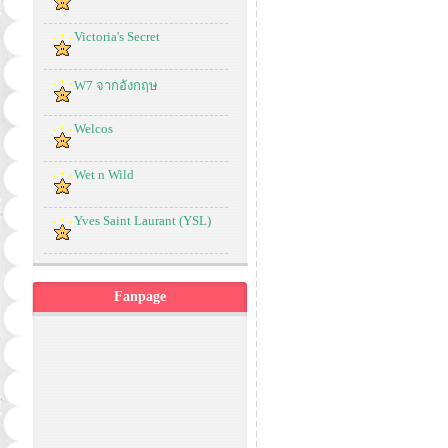
Victoria's Secret
W7 จากอังกฤษ
Welcos
Wet n Wild
Yves Saint Laurant (YSL)
Fanpage