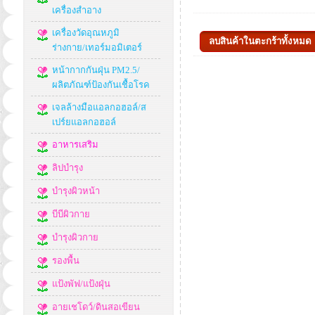
เครื่องสำอาง
เครื่องวัดอุณหภูมิ
ร่างกาย/เทอร์มอมิเตอร์
หน้ากากกันฝุ่น PM2.5/
ผลิตภัณฑ์ป้องกันเชื้อโรค
เจลล้างมือแอลกอฮอล์/ส
เปร์ยแอลกอฮอล์
อาหารเสริม
ลิปบำรุง
บำรุงผิวหน้า
บีบีผิวกาย
บำรุงผิวกาย
รองพื้น
แป้งพัฟ/แป้งฝุ่น
อายเชโดว์/ดินสอเขียน