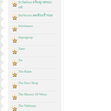
St.Dalfour ครีมคูเวตของ
แท้
StriVectin ลดเลือนริ้วรอย
Sulwhasoo
Supergoop
Tarte
Ter
The Balm
The Face Shop
The History Of Whoo
The Ordinary