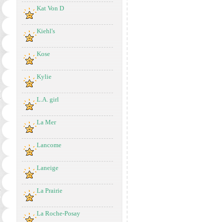
Kat Von D
Kiehl's
Kose
Kylie
L.A. girl
La Mer
Lancome
Laneige
La Prairie
La Roche-Posay