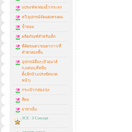
แปรง/พัฟ/ฟองน้ำ/กระจก
หวี/อุปกรณ์จัดแต่งทรงผม
น้ำหอม
ผลิตภัณฑ์สำหรับเด็ก
ที่ดัดขนตา/ขนตา/กาว/ที่
ทำตาสองชั้น
อุปกรณ์อื่นๆ (ถ้วยมาส์
ก,แหนบ,ที่หนีบ
ดั้ง,ฝักบัว,แปรงขัดนวด
หน้า)
กระเป๋า/กล่อง/ถุง
สีผม
ยาทาเล็บ
3CE : 3 Concept