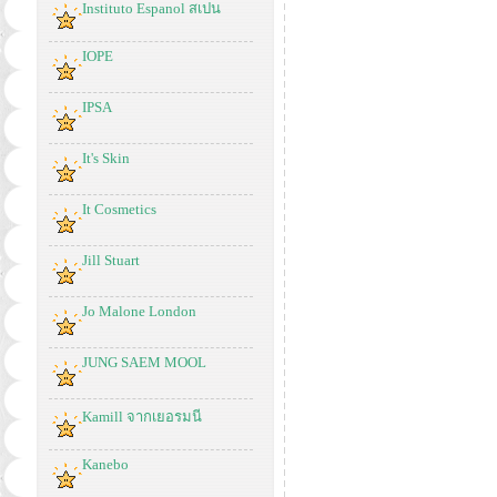
Instituto Espanol สเปน
IOPE
IPSA
It's Skin
It Cosmetics
Jill Stuart
Jo Malone London
JUNG SAEM MOOL
Kamill จากเยอรมนี
Kanebo