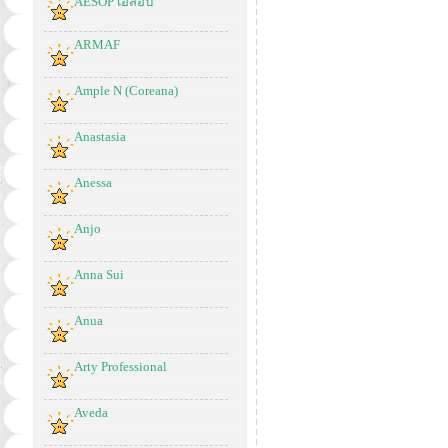
AESOP เอสอป
ARMAF
Ample N (Coreana)
Anastasia
Anessa
Anjo
Anna Sui
Anua
Arty Professional
Aveda