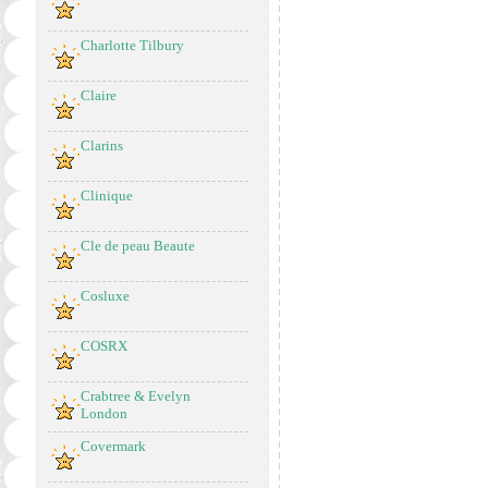
Charlotte Tilbury
Claire
Clarins
Clinique
Cle de peau Beaute
Cosluxe
COSRX
Crabtree & Evelyn
London
Covermark