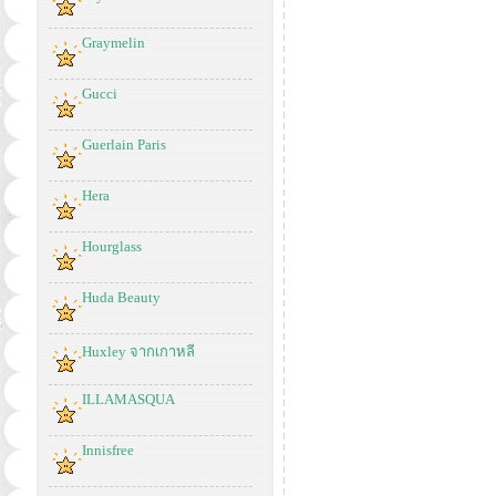
Graymelin
Gucci
Guerlain Paris
Hera
Hourglass
Huda Beauty
Huxley จากเกาหลี
ILLAMASQUA
Innisfree