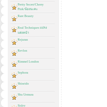
Pretty Secret/Cherry
Pink/น้องนะคะ
Rare Beauty
Real Techniques แปรง
แต่งหน้า
Rejuran
Revlon
Rimmel London
Sephora
Shiseido
Shu Uemura
Sisley