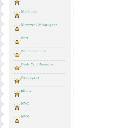
Mei Linda
Merrezca / Misaekyeon
Nars
Nature Republic
Neals Yard Remedies
Neutrogena
nfinite
NYC
NYX