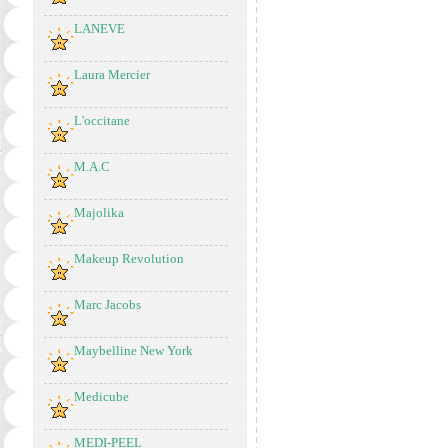
LANEVE
Laura Mercier
L'occitane
M.A.C
Majolika
Makeup Revolution
Marc Jacobs
Maybelline New York
Medicube
MEDI-PEEL