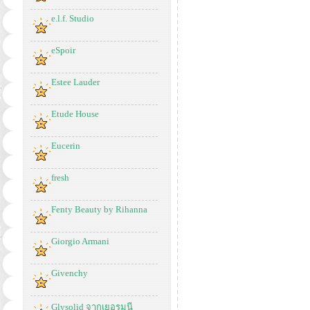
e.l.f. Studio
eSpoir
Estee Lauder
Etude House
Eucerin
fresh
Fenty Beauty by Rihanna
Giorgio Armani
Givenchy
Glysolid จากเยอรมนี