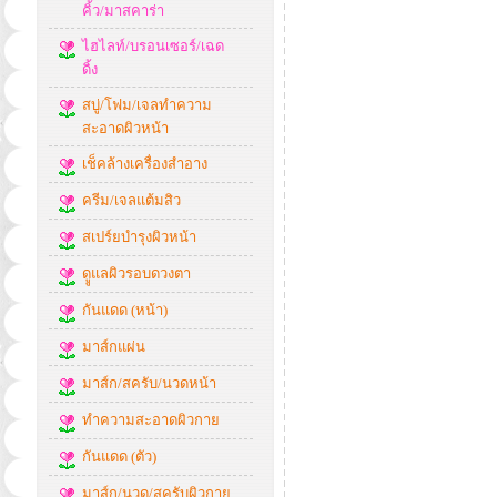
คิ้ว/มาสคาร่า
ไฮไลท์/บรอนเซอร์/เฉด
ดิ้ง
สบู่/โฟม/เจลทำความ
สะอาดผิวหน้า
เช็คล้างเครื่องสำอาง
ครีม/เจลแต้มสิว
สเปร์ยบำรุงผิวหน้า
ดููแลผิวรอบดวงตา
กันแดด (หน้า)
มาส์กแผ่น
มาส์ก/สครับ/นวดหน้า
ทำความสะอาดผิวกาย
กันแดด (ตัว)
มาส์ก/นวด/สครับผิวกาย