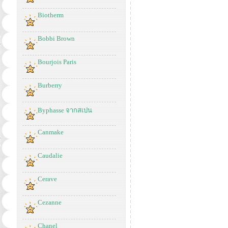
Biotherm
Bobbi Brown
Bourjois Paris
Burberry
Byphasse จากสเปน
Canmake
Caudalie
Cerave
Cezanne
Chanel