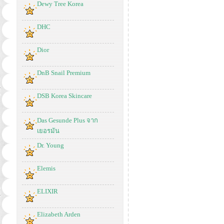
Dewy Tree Korea
DHC
Dior
DnB Snail Premium
DSB Korea Skincare
Das Gesunde Plus จาก
เยอรมัน
Dr. Young
Elemis
ELIXIR
Elizabeth Arden