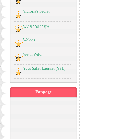
Victoria's Secret
W7 จากอังกฤษ
Welcos
Wet n Wild
Yves Saint Laurant (YSL)
Fanpage