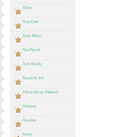
Three
Tom Ford
Tony Moly
Too Faced
Tory Burch
Touch In Sol
Urban Decay (Naked)
Valmont
Vaseline
Vichy