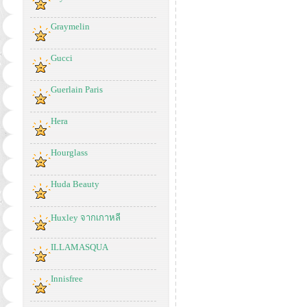
Graymelin
Gucci
Guerlain Paris
Hera
Hourglass
Huda Beauty
Huxley จากเกาหลี
ILLAMASQUA
Innisfree