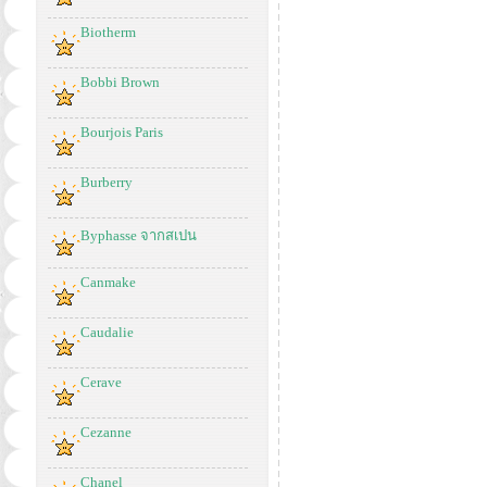
Biotherm
Bobbi Brown
Bourjois Paris
Burberry
Byphasse จากสเปน
Canmake
Caudalie
Cerave
Cezanne
Chanel