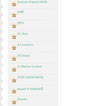
Instituto Espanol สเปน
IOPE
IPSA
It's Skin
It Cosmetics
Jill Stuart
Jo Malone London
JUNG SAEM MOOL
Kamill จากเยอรมนี
Kanebo