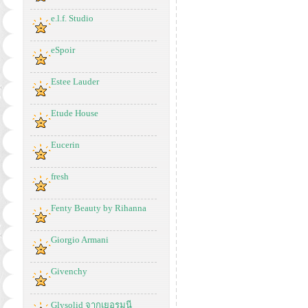
e.l.f. Studio
eSpoir
Estee Lauder
Etude House
Eucerin
fresh
Fenty Beauty by Rihanna
Giorgio Armani
Givenchy
Glysolid จากเยอรมนี