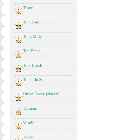
Three
Tom Ford
Tony Moly
Too Faced
Tory Burch
Touch In Sol
Urban Decay (Naked)
Valmont
Vaseline
Vichy