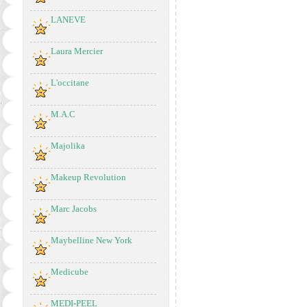
LANEVE
Laura Mercier
L'occitane
M.A.C
Majolika
Makeup Revolution
Marc Jacobs
Maybelline New York
Medicube
MEDI-PEEL