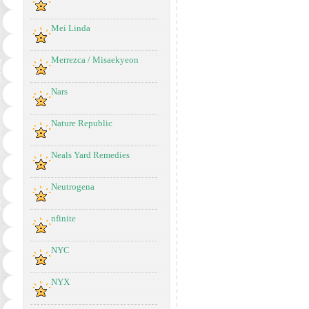
Mei Linda
Merrezca / Misaekyeon
Nars
Nature Republic
Neals Yard Remedies
Neutrogena
nfinite
NYC
NYX