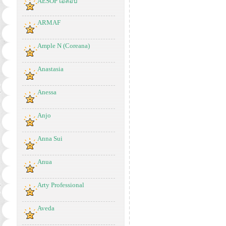
AESOP เอสอป
ARMAF
Ample N (Coreana)
Anastasia
Anessa
Anjo
Anna Sui
Anua
Arty Professional
Aveda