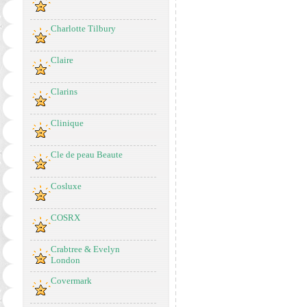
Charlotte Tilbury
Claire
Clarins
Clinique
Cle de peau Beaute
Cosluxe
COSRX
Crabtree & Evelyn
London
Covermark