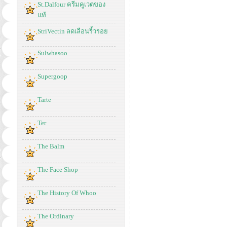
St.Dalfour ครีมคูเวตของ
แท้
StriVectin ลดเลือนริ้วรอย
Sulwhasoo
Supergoop
Tarte
Ter
The Balm
The Face Shop
The History Of Whoo
The Ordinary