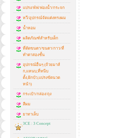
แปรง/พัฟ/ฟองน้ำ/กระจก
หวี/อุปกรณ์จัดแต่งทรงผม
น้ำหอม
ผลิตภัณฑ์สำหรับเด็ก
ที่ดัดขนตา/ขนตา/กาว/ที่
ทำตาสองชั้น
อุปกรณ์อื่นๆ (ถ้วยมาส์
ก,แหนบ,ที่หนีบ
ดั้ง,ฝักบัว,แปรงขัดนวด
หน้า)
กระเป๋า/กล่อง/ถุง
สีผม
ยาทาเล็บ
3CE : 3 Concept