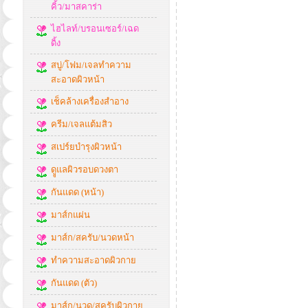
คิ้ว/มาสคาร่า
ไฮไลท์/บรอนเซอร์/เฉด
ดิ้ง
สบู่/โฟม/เจลทำความ
สะอาดผิวหน้า
เช็คล้างเครื่องสำอาง
ครีม/เจลแต้มสิว
สเปร์ยบำรุงผิวหน้า
ดููแลผิวรอบดวงตา
กันแดด (หน้า)
มาส์กแผ่น
มาส์ก/สครับ/นวดหน้า
ทำความสะอาดผิวกาย
กันแดด (ตัว)
มาส์ก/นวด/สครับผิวกาย