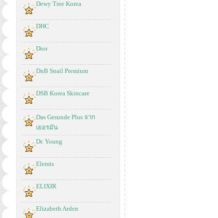
Dewy Tree Korea
DHC
Dior
DnB Snail Premium
DSB Korea Skincare
Das Gesunde Plus จาก
เยอรมัน
Dr. Young
Elemis
ELIXIR
Elizabeth Arden