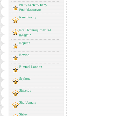
Pretty Secret/Cherry
Pink/น้องนะคะ
Rare Beauty
Real Techniques แปรง
แต่งหน้า
Rejuran
Revlon
Rimmel London
Sephora
Shiseido
Shu Uemura
Sisley