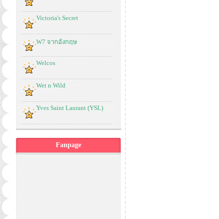
Victoria's Secret
W7 จากอังกฤษ
Welcos
Wet n Wild
Yves Saint Laurant (YSL)
Fanpage