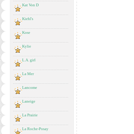
Kat Von D
Kiehl's
Kose
Kylie
L.A. girl
La Mer
Lancome
Laneige
La Prairie
La Roche-Posay