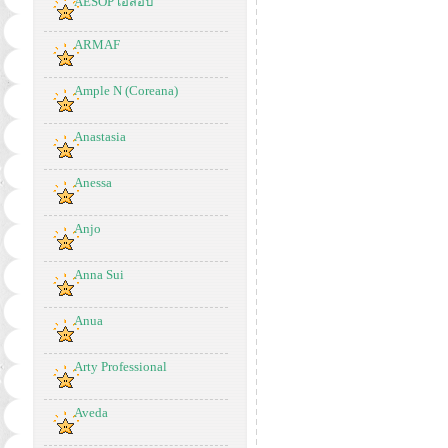
AESOP เอสอป
ARMAF
Ample N (Coreana)
Anastasia
Anessa
Anjo
Anna Sui
Anua
Arty Professional
Aveda