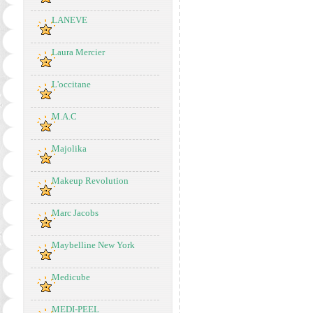
LANEVE
Laura Mercier
L'occitane
M.A.C
Majolika
Makeup Revolution
Marc Jacobs
Maybelline New York
Medicube
MEDI-PEEL