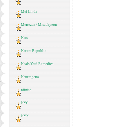
Mei Linda
Merrezca / Misaekyeon
Nars
Nature Republic
Neals Yard Remedies
Neutrogena
nfinite
NYC
NYX