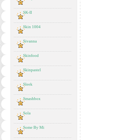
SK-II
Skin 1004
Sivanna
Skinfood
Skinpastel
Sleek
Smashbox
Sola
Some By Mi