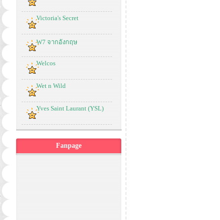
Victoria's Secret
W7 จากอังกฤษ
Welcos
Wet n Wild
Yves Saint Laurant (YSL)
Fanpage