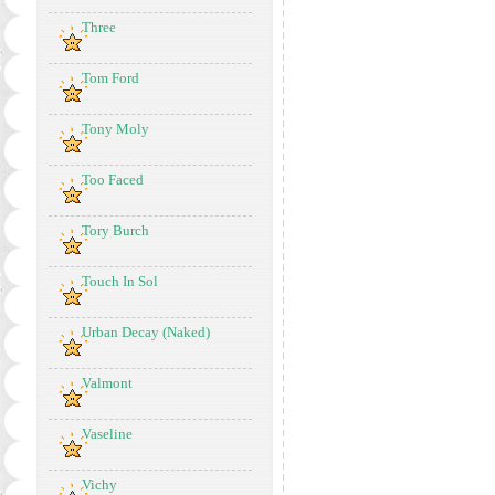
Three
Tom Ford
Tony Moly
Too Faced
Tory Burch
Touch In Sol
Urban Decay (Naked)
Valmont
Vaseline
Vichy