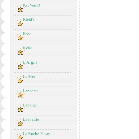
Kat Von D
Kiehl's
Kose
Kylie
L.A. girl
La Mer
Lancome
Laneige
La Prairie
La Roche-Posay