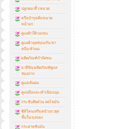
ปลูกผม/คิ้ว/หนวด
ครีมบำรุงเพิ่มขนาด
หน้าอก
ดูแลผิวใต้วงแขน
ดูแลผิวจุดซ่อนเร้น/ขา
หนีบ/หัวนม
ผลิตภัณฑ์กำจัดขน
ยาสีฟัน/ผลิตภัณฑ์ดูแล
ช่องปาก
ดูแลเส้นผม
ดูแลมือและเท้าเนียนนุ่ม
กระชับสัดส่วน ลดไขมัน
ซิลิโคนเสริมหน้าอก,ชุด
ชั้นใน/ถุงน่อง
กระดาษซับมัน