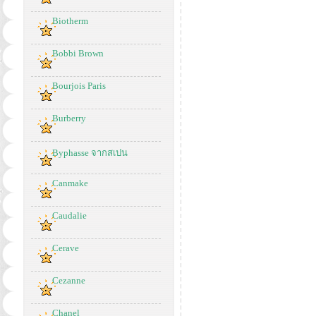
Biotherm
Bobbi Brown
Bourjois Paris
Burberry
Byphasse จากสเปน
Canmake
Caudalie
Cerave
Cezanne
Chanel