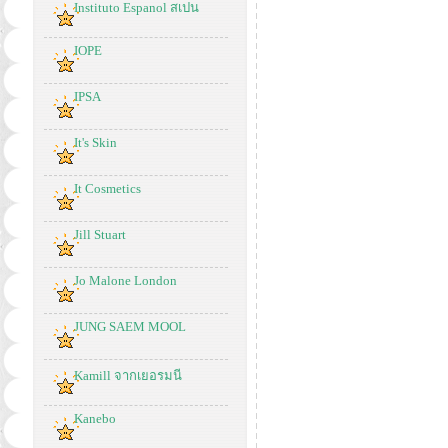
Instituto Espanol สเปน
IOPE
IPSA
It's Skin
It Cosmetics
Jill Stuart
Jo Malone London
JUNG SAEM MOOL
Kamill จากเยอรมนี
Kanebo