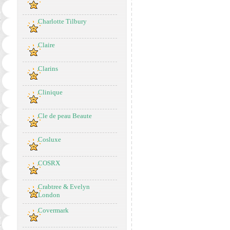
Charlotte Tilbury
Claire
Clarins
Clinique
Cle de peau Beaute
Cosluxe
COSRX
Crabtree & Evelyn
London
Covermark