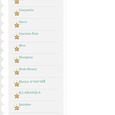
Graymelin
Gucci
Guerlain Paris
Hera
Hourglass
Huda Beauty
Huxley จากเกาหลี
ILLAMASQUA
Innisfree