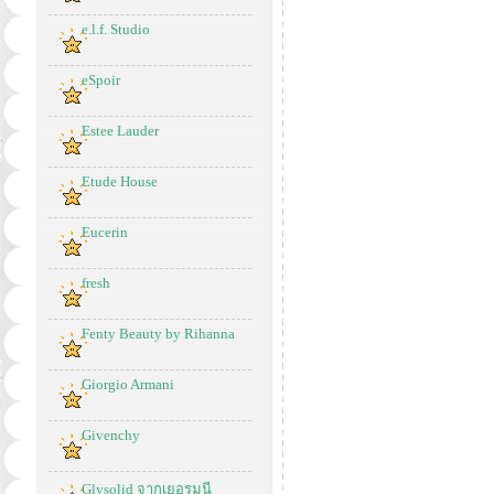
e.l.f. Studio
eSpoir
Estee Lauder
Etude House
Eucerin
fresh
Fenty Beauty by Rihanna
Giorgio Armani
Givenchy
Glysolid จากเยอรมนี