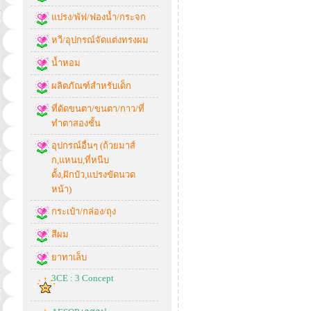
แปรง/พัฟ/ฟองน้ำ/กระจก
หวี/อุปกรณ์จัดแต่งทรงผม
น้ำหอม
ผลิตภัณฑ์สำหรับเด็ก
ที่ดัดขนตา/ขนตา/กาว/ที่
ทำตาสองชั้น
อุปกรณ์อื่นๆ (ถ้วยมาส์
ก,แหนบ,ที่หนีบ
ดั้ง,ฝักบัว,แปรงขัดนวด
หน้า)
กระเป๋า/กล่อง/ถุง
สีผม
ยาทาเล็บ
3CE : 3 Concept