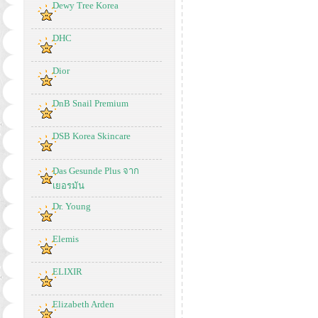
Dewy Tree Korea
DHC
Dior
DnB Snail Premium
DSB Korea Skincare
Das Gesunde Plus จาก
เยอรมัน
Dr. Young
Elemis
ELIXIR
Elizabeth Arden