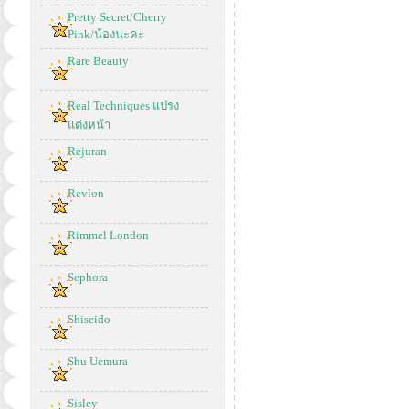
Pretty Secret/Cherry
Pink/น้องนะคะ
Rare Beauty
Real Techniques แปรง
แต่งหน้า
Rejuran
Revlon
Rimmel London
Sephora
Shiseido
Shu Uemura
Sisley