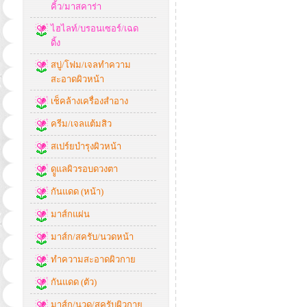
คิ้ว/มาสคาร่า
ไฮไลท์/บรอนเซอร์/เฉด
ดิ้ง
สบู่/โฟม/เจลทำความ
สะอาดผิวหน้า
เช็คล้างเครื่องสำอาง
ครีม/เจลแต้มสิว
สเปร์ยบำรุงผิวหน้า
ดููแลผิวรอบดวงตา
กันแดด (หน้า)
มาส์กแผ่น
มาส์ก/สครับ/นวดหน้า
ทำความสะอาดผิวกาย
กันแดด (ตัว)
มาส์ก/นวด/สครับผิวกาย