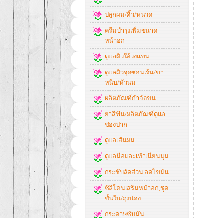
ปลูกผม/คิ้ว/หนวด
ครีมบำรุงเพิ่มขนาด
หน้าอก
ดูแลผิวใต้วงแขน
ดูแลผิวจุดซ่อนเร้น/ขา
หนีบ/หัวนม
ผลิตภัณฑ์กำจัดขน
ยาสีฟัน/ผลิตภัณฑ์ดูแล
ช่องปาก
ดูแลเส้นผม
ดูแลมือและเท้าเนียนนุ่ม
กระชับสัดส่วน ลดไขมัน
ซิลิโคนเสริมหน้าอก,ชุด
ชั้นใน/ถุงน่อง
กระดาษซับมัน