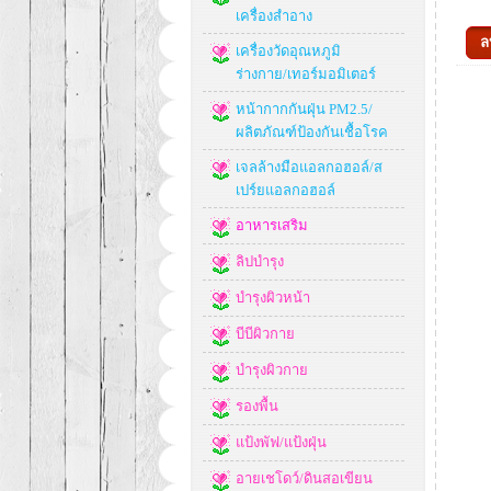
เครื่องสำอาง
เครื่องวัดอุณหภูมิ
ร่างกาย/เทอร์มอมิเตอร์
หน้ากากกันฝุ่น PM2.5/
ผลิตภัณฑ์ป้องกันเชื้อโรค
เจลล้างมือแอลกอฮอล์/ส
เปร์ยแอลกอฮอล์
อาหารเสริม
ลิปบำรุง
บำรุงผิวหน้า
บีบีผิวกาย
บำรุงผิวกาย
รองพื้น
แป้งพัฟ/แป้งฝุ่น
อายเชโดว์/ดินสอเขียน