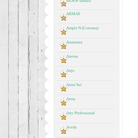
AESOP เอสอป
ARMAF
Ample N (Coreana)
Anastasia
Anessa
Anjo
Anna Sui
Anua
Arty Professional
Aveda