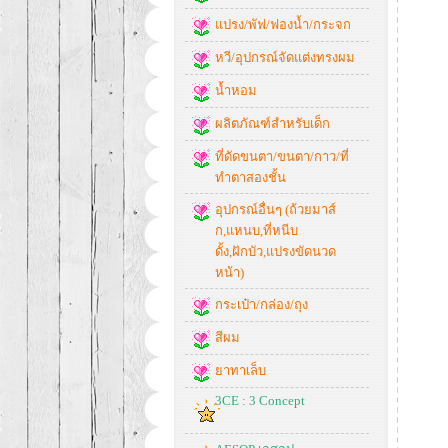
แปรง/พัฟ/ฟองน้ำ/กระจก
หวี/อุปกรณ์จัดแต่งทรงผม
น้ำหอม
ผลิตภัณฑ์สำหรับเด็ก
ที่ดัดขนตา/ขนตา/กาว/ที่
ทำตาสองชั้น
อุปกรณ์อื่นๆ (ถ้วยมาส์
ก,แหนบ,ที่หนีบ
ดั้ง,ฝักบัว,แปรงขัดนวด
หน้า)
กระเป๋า/กล่อง/ถุง
สีผม
ยาทาเล็บ
3CE : 3 Concept