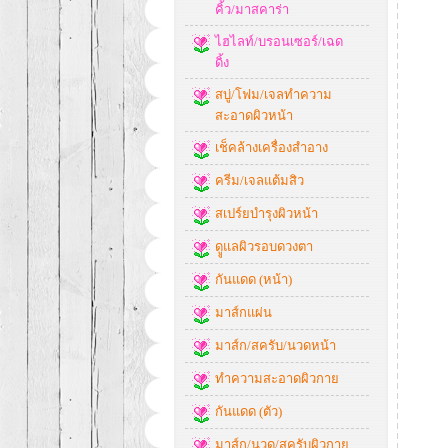
คิ้ว/มาสคาร่า
ไฮไลท์/บรอนเซอร์/เฉด
ดิ้ง
สบู่/โฟม/เจลทำความ
สะอาดผิวหน้า
เช็คล้างเครื่องสำอาง
ครีม/เจลแต้มสิว
สเปร์ยบำรุงผิวหน้า
ดููแลผิวรอบดวงตา
กันแดด (หน้า)
มาส์กแผ่น
มาส์ก/สครับ/นวดหน้า
ทำความสะอาดผิวกาย
กันแดด (ตัว)
มาส์ก/นวด/สครับผิวกาย