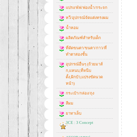
แปรง/พัฟ/ฟองน้ำ/กระจก
หวี/อุปกรณ์จัดแต่งทรงผม
น้ำหอม
ผลิตภัณฑ์สำหรับเด็ก
ที่ดัดขนตา/ขนตา/กาว/ที่
ทำตาสองชั้น
อุปกรณ์อื่นๆ (ถ้วยมาส์
ก,แหนบ,ที่หนีบ
ดั้ง,ฝักบัว,แปรงขัดนวด
หน้า)
กระเป๋า/กล่อง/ถุง
สีผม
ยาทาเล็บ
3CE : 3 Concept