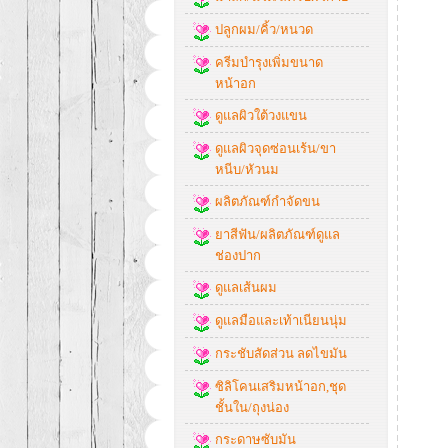
ปลูกผม/คิ้ว/หนวด
ครีมบำรุงเพิ่มขนาด
หน้าอก
ดูแลผิวใต้วงแขน
ดูแลผิวจุดซ่อนเร้น/ขา
หนีบ/หัวนม
ผลิตภัณฑ์กำจัดขน
ยาสีฟัน/ผลิตภัณฑ์ดูแล
ช่องปาก
ดูแลเส้นผม
ดูแลมือและเท้าเนียนนุ่ม
กระชับสัดส่วน ลดไขมัน
ซิลิโคนเสริมหน้าอก,ชุด
ชั้นใน/ถุงน่อง
กระดาษซับมัน