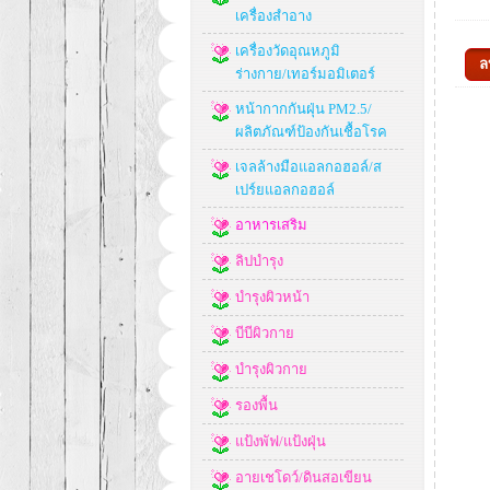
เครื่องสำอาง
เครื่องวัดอุณหภูมิ
ร่างกาย/เทอร์มอมิเตอร์
หน้ากากกันฝุ่น PM2.5/
ผลิตภัณฑ์ป้องกันเชื้อโรค
เจลล้างมือแอลกอฮอล์/ส
เปร์ยแอลกอฮอล์
อาหารเสริม
ลิปบำรุง
บำรุงผิวหน้า
บีบีผิวกาย
บำรุงผิวกาย
รองพื้น
แป้งพัฟ/แป้งฝุ่น
อายเชโดว์/ดินสอเขียน