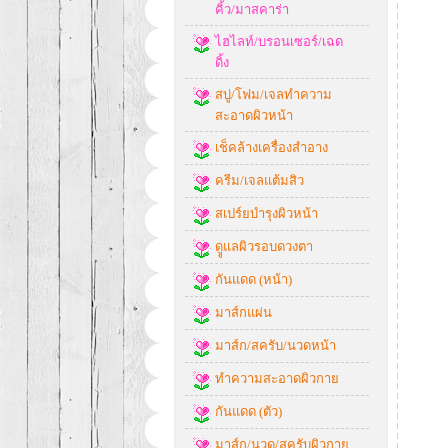
คิ้ว/มาสคาร่า
ไฮไลท์/บรอนเซอร์/เฉด
ดิ้ง
สบู่/โฟม/เจลทำความ
สะอาดผิวหน้า
เช็คล้างเครื่องสำอาง
ครีม/เจลแต้มสิว
สเปร์ยบำรุงผิวหน้า
ดููแลผิวรอบดวงตา
กันแดด (หน้า)
มาส์กแผ่น
มาส์ก/สครับ/นวดหน้า
ทำความสะอาดผิวกาย
กันแดด (ตัว)
มาส์ก/นวด/สครับผิวกาย