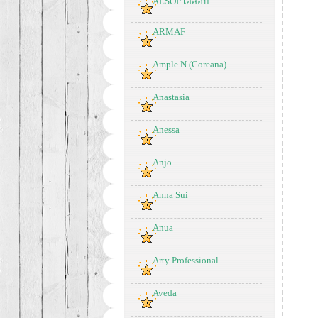
AESOP เอสอป
ARMAF
Ample N (Coreana)
Anastasia
Anessa
Anjo
Anna Sui
Anua
Arty Professional
Aveda