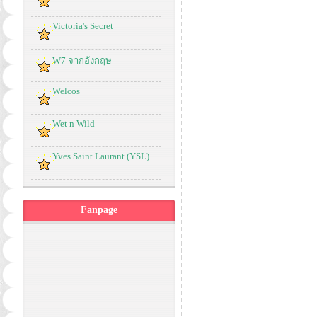
Victoria's Secret
W7 จากอังกฤษ
Welcos
Wet n Wild
Yves Saint Laurant (YSL)
Fanpage