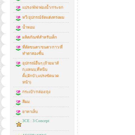
แปรง/พัฟ/ฟองน้ำ/กระจก
หวี/อุปกรณ์จัดแต่งทรงผม
น้ำหอม
ผลิตภัณฑ์สำหรับเด็ก
ที่ดัดขนตา/ขนตา/กาว/ที่
ทำตาสองชั้น
อุปกรณ์อื่นๆ (ถ้วยมาส์
ก,แหนบ,ที่หนีบ
ดั้ง,ฝักบัว,แปรงขัดนวด
หน้า)
กระเป๋า/กล่อง/ถุง
สีผม
ยาทาเล็บ
3CE : 3 Concept