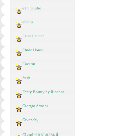
e.l.f. Studio
eSpoir
Estee Lauder
Etude House
Eucerin
fresh
Fenty Beauty by Rihanna
Giorgio Armani
Givenchy
Glysolid จากเยอรมนี