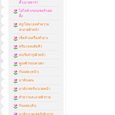
คิ้ว/มาสคาร่า
ไฮไลท์/บรอนเซอร์/เฉด
ดิ้ง
สบู่/โฟม/เจลทำความ
สะอาดผิวหน้า
เช็คล้างเครื่องสำอาง
ครีม/เจลแต้มสิว
สเปร์ยบำรุงผิวหน้า
ดููแลผิวรอบดวงตา
กันแดด (หน้า)
มาส์กแผ่น
มาส์ก/สครับ/นวดหน้า
ทำความสะอาดผิวกาย
กันแดด (ตัว)
มาส์ก/นวด/สครับผิวกาย