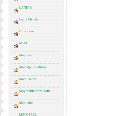
LANEVE
Laura Mercier
L'occitane
M.A.C
Majolika
Makeup Revolution
Marc Jacobs
Maybelline New York
Medicube
MEDI-PEEL