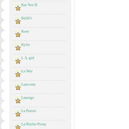
Kat Von D
Kiehl's
Kose
Kylie
L.A. girl
La Mer
Lancome
Laneige
La Prairie
La Roche-Posay