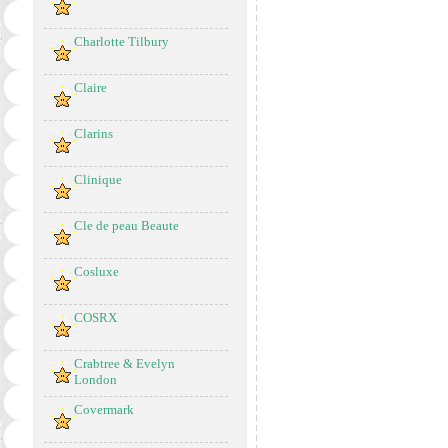
Charlotte Tilbury
Claire
Clarins
Clinique
Cle de peau Beaute
Cosluxe
COSRX
Crabtree & Evelyn
London
Covermark