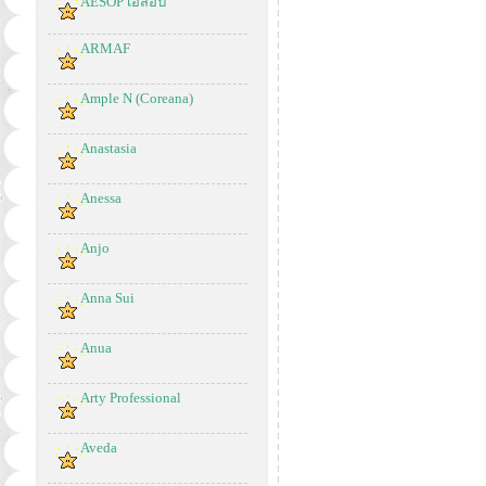
AESOP เอสอป
ARMAF
Ample N (Coreana)
Anastasia
Anessa
Anjo
Anna Sui
Anua
Arty Professional
Aveda