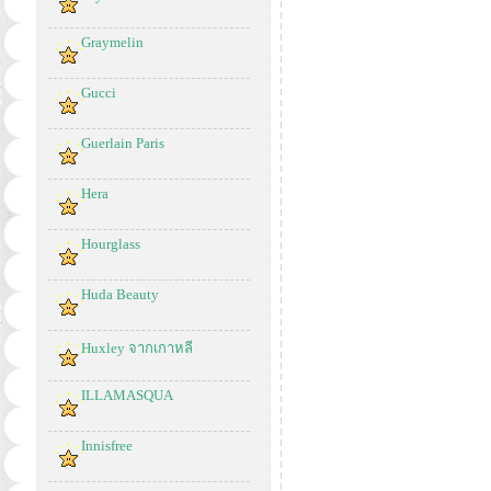
Graymelin
Gucci
Guerlain Paris
Hera
Hourglass
Huda Beauty
Huxley จากเกาหลี
ILLAMASQUA
Innisfree