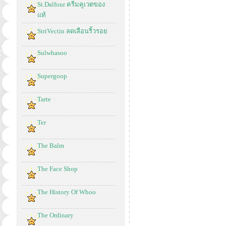
St.Dalfour ครีมคูเวตของ
แท้
StriVectin ลดเลือนริ้วรอย
Sulwhasoo
Supergoop
Tarte
Ter
The Balm
The Face Shop
The History Of Whoo
The Ordinary