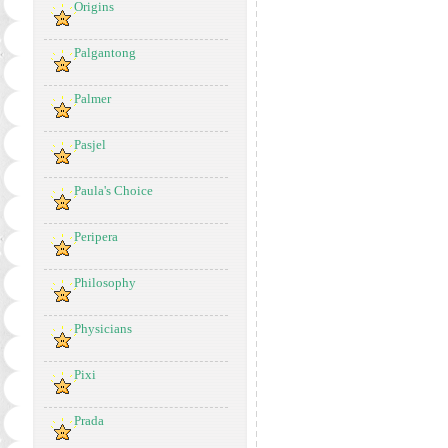
Origins
Palgantong
Palmer
Pasjel
Paula's Choice
Peripera
Philosophy
Physicians
Pixi
Prada