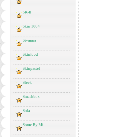
SK-II
Skin 1004
Sivanna
Skinfood
Skinpastel
Sleek
Smashbox
Sola
Some By Mi