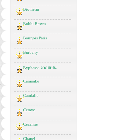
Biotherm
Bobbi Brown
Bourjois Paris
Burberry
Byphasse จากสเปน
Canmake
Caudalie
Cerave
Cezanne
Chanel