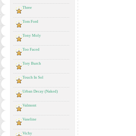
Three
Tom Ford
Tony Moly
Too Faced
Tory Burch
Touch In Sol
Urban Decay (Naked)
Valmont
Vaseline
Vichy