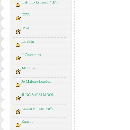
Instituto Espanol สเปน
IOPE
IPSA
It's Skin
It Cosmetics
Jill Stuart
Jo Malone London
JUNG SAEM MOOL
Kamill จากเยอรมนี
Kanebo