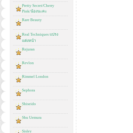
Pretty Secret/Cherry
Pink/น้องนะคะ
Rare Beauty
Real Techniques แปรง
แต่งหน้า
Rejuran
Revlon
Rimmel London
Sephora
Shiseido
Shu Uemura
Sisley