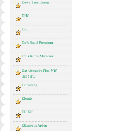
Dewy Tree Korea
DHC
Dior
DnB Snail Premium
DSB Korea Skincare
Das Gesunde Plus จาก
เยอรมัน
Dr. Young
Elemis
ELIXIR
Elizabeth Arden