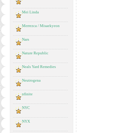
Mei Linda
Merrezca / Misaekyeon
Nars
Nature Republic
Neals Yard Remedies
Neutrogena
nfinite
NYC
NYX