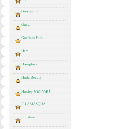
Graymelin
Gucci
Guerlain Paris
Hera
Hourglass
Huda Beauty
Huxley จากเกาหลี
ILLAMASQUA
Innisfree