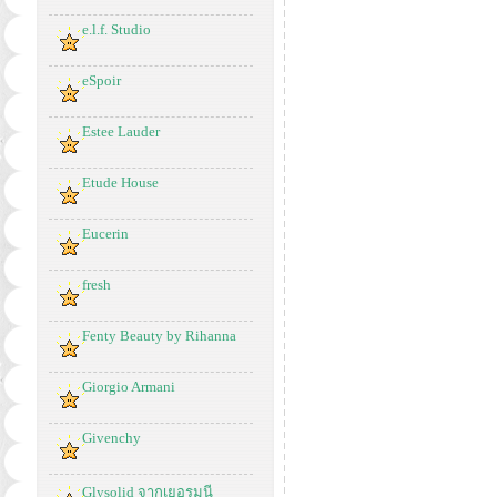
e.l.f. Studio
eSpoir
Estee Lauder
Etude House
Eucerin
fresh
Fenty Beauty by Rihanna
Giorgio Armani
Givenchy
Glysolid จากเยอรมนี