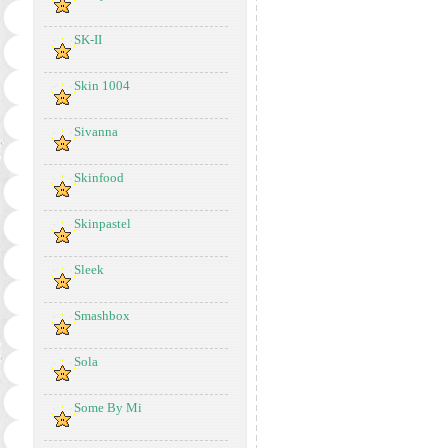
SK-II
Skin 1004
Sivanna
Skinfood
Skinpastel
Sleek
Smashbox
Sola
Some By Mi