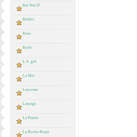
Kat Von D
Kiehl's
Kose
Kylie
L.A. girl
La Mer
Lancome
Laneige
La Prairie
La Roche-Posay