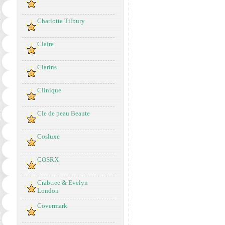
Charlotte Tilbury
Claire
Clarins
Clinique
Cle de peau Beaute
Cosluxe
COSRX
Crabtree & Evelyn
London
Covermark