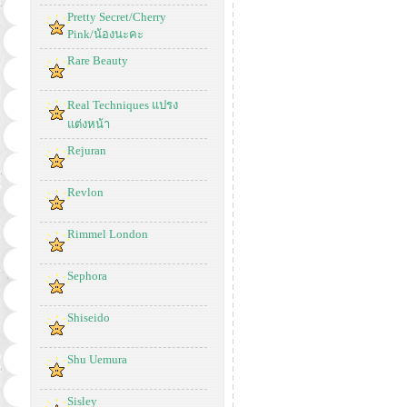
Pretty Secret/Cherry
Pink/น้องนะคะ
Rare Beauty
Real Techniques แปรง
แต่งหน้า
Rejuran
Revlon
Rimmel London
Sephora
Shiseido
Shu Uemura
Sisley