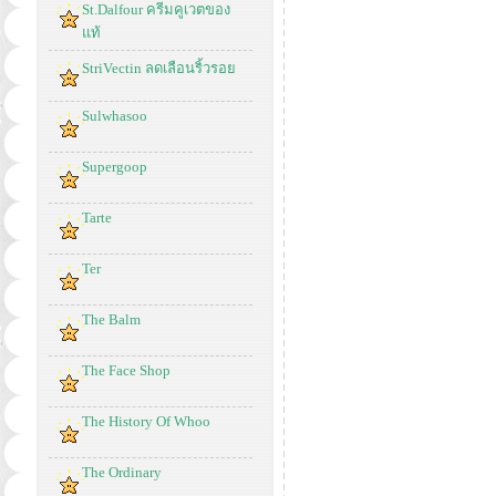
St.Dalfour ครีมคูเวตของ
แท้
StriVectin ลดเลือนริ้วรอย
Sulwhasoo
Supergoop
Tarte
Ter
The Balm
The Face Shop
The History Of Whoo
The Ordinary