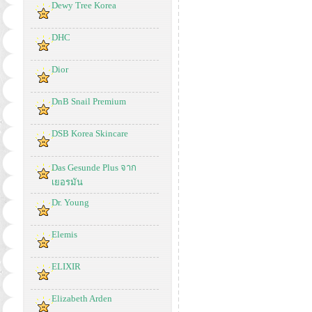
Dewy Tree Korea
DHC
Dior
DnB Snail Premium
DSB Korea Skincare
Das Gesunde Plus จาก
เยอรมัน
Dr. Young
Elemis
ELIXIR
Elizabeth Arden