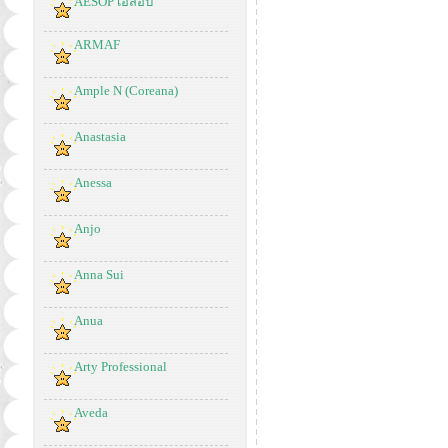
AESOP เอสอป
ARMAF
Ample N (Coreana)
Anastasia
Anessa
Anjo
Anna Sui
Anua
Arty Professional
Aveda