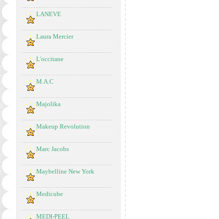
LANEVE
Laura Mercier
L'occitane
M.A.C
Majolika
Makeup Revolution
Marc Jacobs
Maybelline New York
Medicube
MEDI-PEEL