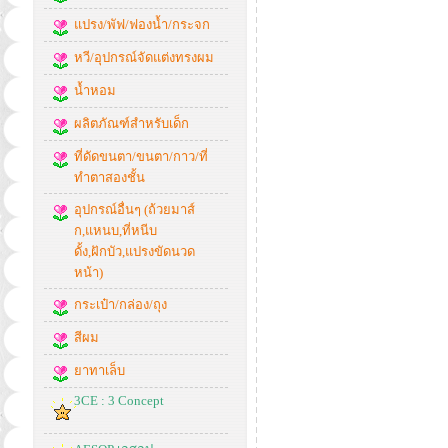
แปรง/พัฟ/ฟองน้ำ/กระจก
หวี/อุปกรณ์จัดแต่งทรงผม
น้ำหอม
ผลิตภัณฑ์สำหรับเด็ก
ที่ดัดขนตา/ขนตา/กาว/ที่
ทำตาสองชั้น
อุปกรณ์อื่นๆ (ถ้วยมาส์
ก,แหนบ,ที่หนีบ
ดั้ง,ฝักบัว,แปรงขัดนวด
หน้า)
กระเป๋า/กล่อง/ถุง
สีผม
ยาทาเล็บ
3CE : 3 Concept