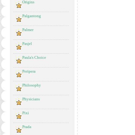
Origins
Palgantong
Palmer
Pasjel
Paula's Choice
Peripera
Philosophy
Physicians
Pixi
Prada