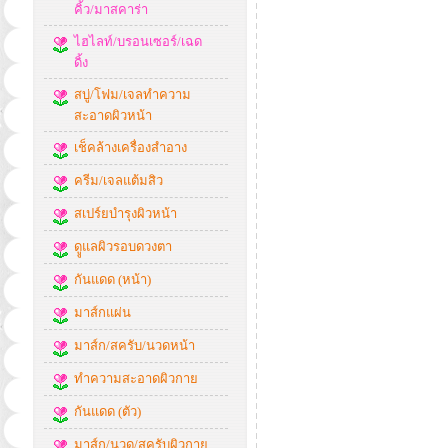
คิ้ว/มาสคาร่า
ไฮไลท์/บรอนเซอร์/เฉด
ดิ้ง
สบู่/โฟม/เจลทำความ
สะอาดผิวหน้า
เช็คล้างเครื่องสำอาง
ครีม/เจลแต้มสิว
สเปร์ยบำรุงผิวหน้า
ดููแลผิวรอบดวงตา
กันแดด (หน้า)
มาส์กแผ่น
มาส์ก/สครับ/นวดหน้า
ทำความสะอาดผิวกาย
กันแดด (ตัว)
มาส์ก/นวด/สครับผิวกาย