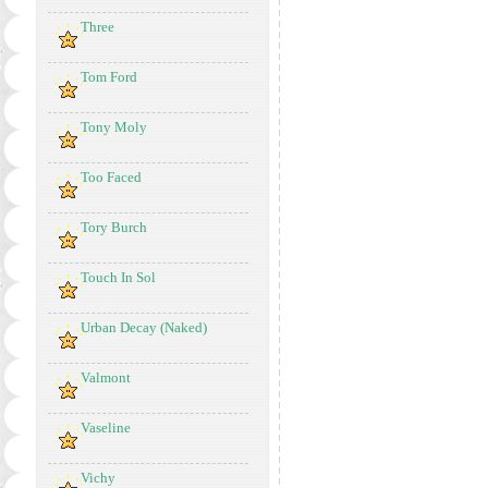
Three
Tom Ford
Tony Moly
Too Faced
Tory Burch
Touch In Sol
Urban Decay (Naked)
Valmont
Vaseline
Vichy