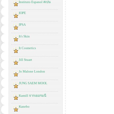
Instituto Espanol สเปน
IOPE
IPSA
It's Skin
It Cosmetics
Jill Stuart
Jo Malone London
JUNG SAEM MOOL
Kamill จากเยอรมนี
Kanebo