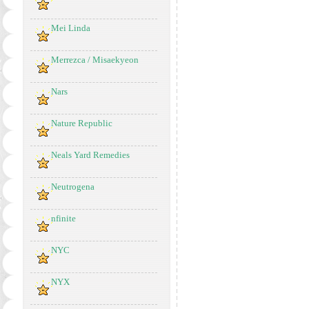
Mei Linda
Merrezca / Misaekyeon
Nars
Nature Republic
Neals Yard Remedies
Neutrogena
nfinite
NYC
NYX