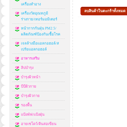
เครื่องสำอาง
เครื่องวัดอุณหภูมิ
ร่างกาย/เทอร์มอมิเตอร์
หน้ากากกันฝุ่น PM2.5/
ผลิตภัณฑ์ป้องกันเชื้อโรค
เจลล้างมือแอลกอฮอล์/ส
เปร์ยแอลกอฮอล์
อาหารเสริม
ลิปบำรุง
บำรุงผิวหน้า
บีบีผิวกาย
บำรุงผิวกาย
รองพื้น
แป้งพัฟ/แป้งฝุ่น
อายเชโดว์/ดินสอเขียน