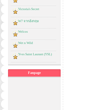
Victoria's Secret
W7 จากอังกฤษ
Welcos
Wet n Wild
Yves Saint Laurant (YSL)
Fanpage