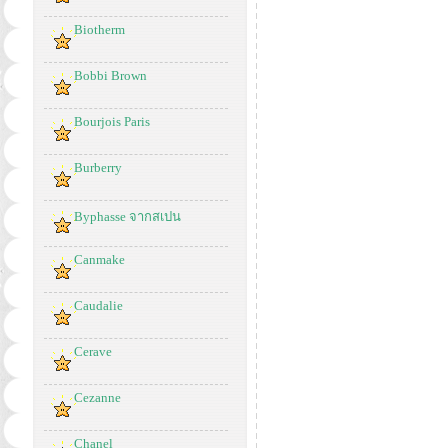
Biotherm
Bobbi Brown
Bourjois Paris
Burberry
Byphasse จากสเปน
Canmake
Caudalie
Cerave
Cezanne
Chanel