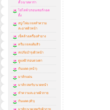
คิ้ว/มาสคาร่า
ไฮไลท์/บรอนเซอร์/เฉด
ดิ้ง
สบู่/โฟม/เจลทำความ
สะอาดผิวหน้า
เช็คล้างเครื่องสำอาง
ครีม/เจลแต้มสิว
สเปร์ยบำรุงผิวหน้า
ดููแลผิวรอบดวงตา
กันแดด (หน้า)
มาส์กแผ่น
มาส์ก/สครับ/นวดหน้า
ทำความสะอาดผิวกาย
กันแดด (ตัว)
มาส์ก/นวด/สครับผิวกาย