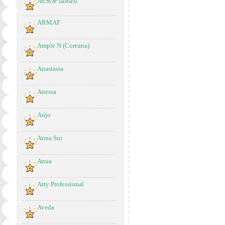
AESOP เอสอป
ARMAF
Ample N (Coreana)
Anastasia
Anessa
Anjo
Anna Sui
Anua
Arty Professional
Aveda