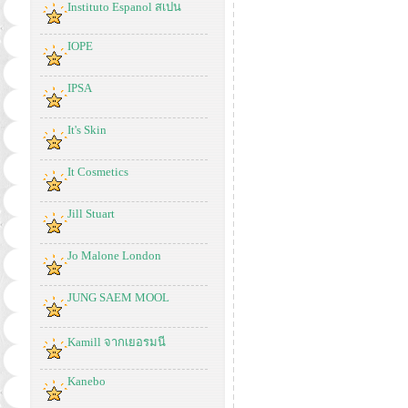
Instituto Espanol สเปน
IOPE
IPSA
It's Skin
It Cosmetics
Jill Stuart
Jo Malone London
JUNG SAEM MOOL
Kamill จากเยอรมนี
Kanebo