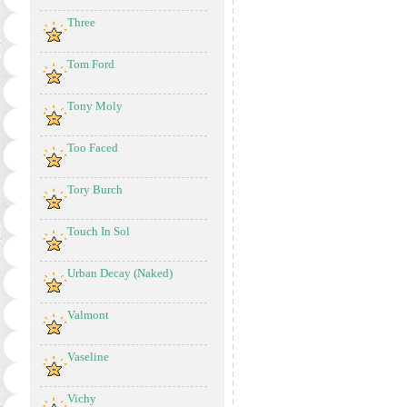
Three
Tom Ford
Tony Moly
Too Faced
Tory Burch
Touch In Sol
Urban Decay (Naked)
Valmont
Vaseline
Vichy