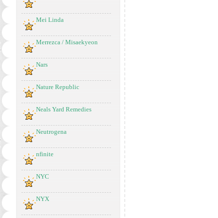
Mei Linda
Merrezca / Misaekyeon
Nars
Nature Republic
Neals Yard Remedies
Neutrogena
nfinite
NYC
NYX