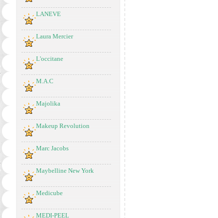
LANEVE
Laura Mercier
L'occitane
M.A.C
Majolika
Makeup Revolution
Marc Jacobs
Maybelline New York
Medicube
MEDI-PEEL