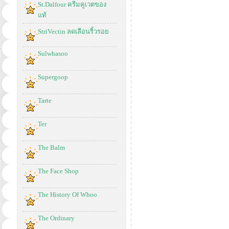
St.Dalfour ครีมคูเวตของ
แท้
StriVectin ลดเลือนริ้วรอย
Sulwhasoo
Supergoop
Tarte
Ter
The Balm
The Face Shop
The History Of Whoo
The Ordinary