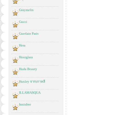
Graymelin
Gucci
Guerlain Paris
Hera
Hourglass
Huda Beauty
Huxley จากเกาหลี
ILLAMASQUA
Innisfree