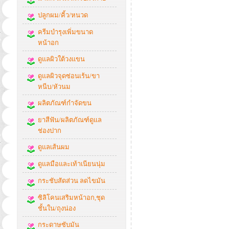
ปลูกผม/คิ้ว/หนวด
ครีมบำรุงเพิ่มขนาด
หน้าอก
ดูแลผิวใต้วงแขน
ดูแลผิวจุดซ่อนเร้น/ขา
หนีบ/หัวนม
ผลิตภัณฑ์กำจัดขน
ยาสีฟัน/ผลิตภัณฑ์ดูแล
ช่องปาก
ดูแลเส้นผม
ดูแลมือและเท้าเนียนนุ่ม
กระชับสัดส่วน ลดไขมัน
ซิลิโคนเสริมหน้าอก,ชุด
ชั้นใน/ถุงน่อง
กระดาษซับมัน