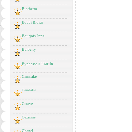
Biotherm
Bobbi Brown
Bourjois Paris
Burberry
Byphasse จากสเปน
Canmake
Caudalie
Cerave
Cezanne
Chanel