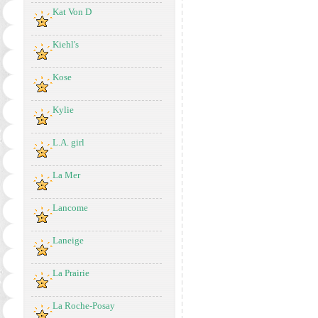
Kat Von D
Kiehl's
Kose
Kylie
L.A. girl
La Mer
Lancome
Laneige
La Prairie
La Roche-Posay