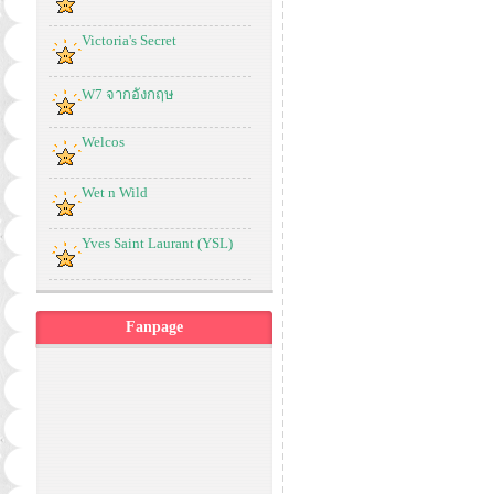
Victoria's Secret
W7 จากอังกฤษ
Welcos
Wet n Wild
Yves Saint Laurant (YSL)
Fanpage