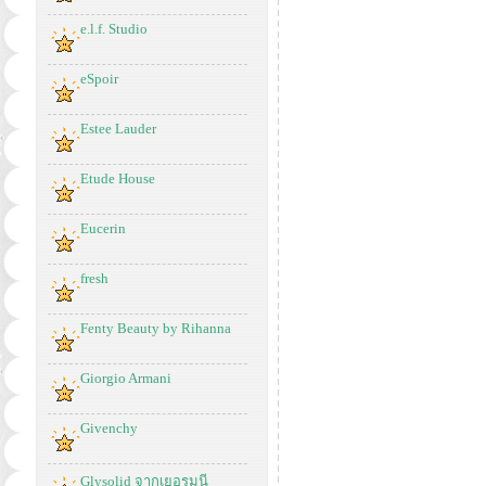
e.l.f. Studio
eSpoir
Estee Lauder
Etude House
Eucerin
fresh
Fenty Beauty by Rihanna
Giorgio Armani
Givenchy
Glysolid จากเยอรมนี