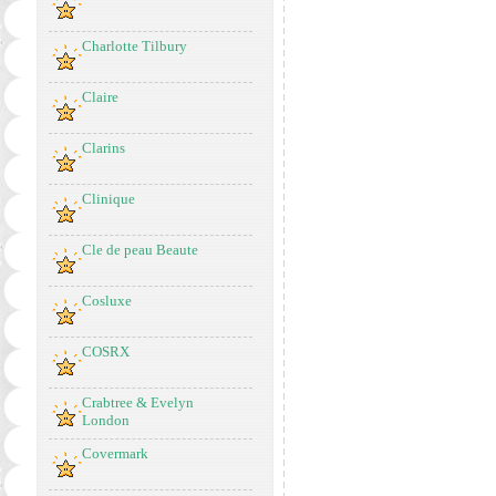
Charlotte Tilbury
Claire
Clarins
Clinique
Cle de peau Beaute
Cosluxe
COSRX
Crabtree & Evelyn
London
Covermark