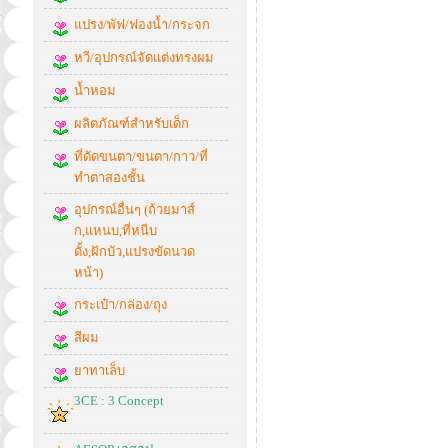
แปรง/พัฟ/ฟองน้ำ/กระจก
หวี/อุปกรณ์จัดแต่งทรงผม
น้ำหอม
ผลิตภัณฑ์สำหรับเด็ก
ที่ดัดขนตา/ขนตา/กาว/ที่
ทำตาสองชั้น
อุปกรณ์อื่นๆ (ถ้วยมาส์
ก,แหนบ,ที่หนีบ
ดั้ง,ฝักบัว,แปรงขัดนวด
หน้า)
กระเป๋า/กล่อง/ถุง
สีผม
ยาทาเล็บ
3CE : 3 Concept