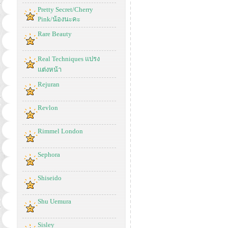
Pretty Secret/Cherry
Pink/น้องนะคะ
Rare Beauty
Real Techniques แปรง
แต่งหน้า
Rejuran
Revlon
Rimmel London
Sephora
Shiseido
Shu Uemura
Sisley