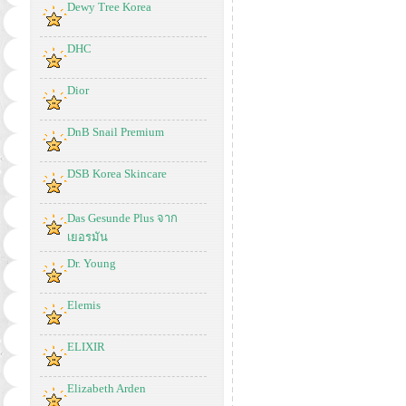
Dewy Tree Korea
DHC
Dior
DnB Snail Premium
DSB Korea Skincare
Das Gesunde Plus จาก
เยอรมัน
Dr. Young
Elemis
ELIXIR
Elizabeth Arden