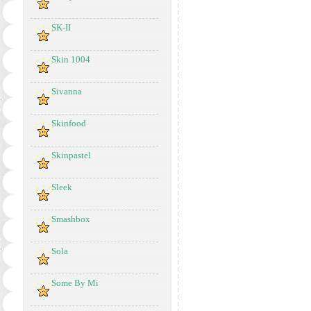
SK-II
Skin 1004
Sivanna
Skinfood
Skinpastel
Sleek
Smashbox
Sola
Some By Mi