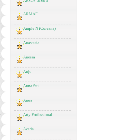
AESOP เอสอป
ARMAF
Ample N (Coreana)
Anastasia
Anessa
Anjo
Anna Sui
Anua
Arty Professional
Aveda