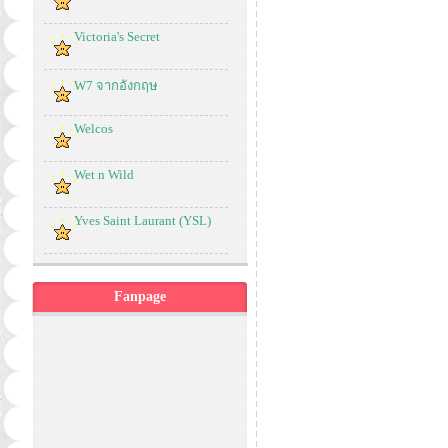
Victoria's Secret
W7 จากอังกฤษ
Welcos
Wet n Wild
Yves Saint Laurant (YSL)
Fanpage