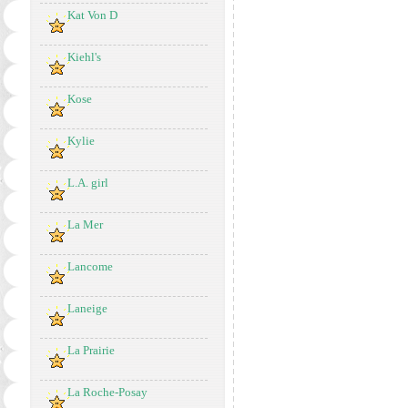
Kat Von D
Kiehl's
Kose
Kylie
L.A. girl
La Mer
Lancome
Laneige
La Prairie
La Roche-Posay