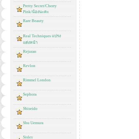
Pretty Secret/Cherry
Pink/น้องนะคะ
Rare Beauty
Real Techniques แปรง
แต่งหน้า
Rejuran
Revlon
Rimmel London
Sephora
Shiseido
Shu Uemura
Sisley