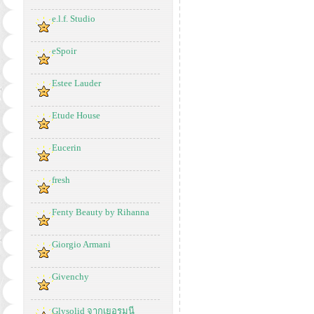
e.l.f. Studio
eSpoir
Estee Lauder
Etude House
Eucerin
fresh
Fenty Beauty by Rihanna
Giorgio Armani
Givenchy
Glysolid จากเยอรมนี