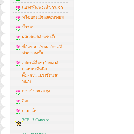
แปรง/พัฟ/ฟองน้ำ/กระจก
หวี/อุปกรณ์จัดแต่งทรงผม
น้ำหอม
ผลิตภัณฑ์สำหรับเด็ก
ที่ดัดขนตา/ขนตา/กาว/ที่
ทำตาสองชั้น
อุปกรณ์อื่นๆ (ถ้วยมาส์
ก,แหนบ,ที่หนีบ
ดั้ง,ฝักบัว,แปรงขัดนวด
หน้า)
กระเป๋า/กล่อง/ถุง
สีผม
ยาทาเล็บ
3CE : 3 Concept