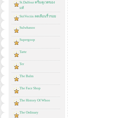
St.Dalfour ครีมคูเวตของ
แท้
StriVectin ลดเลือนริ้วรอย
Sulwhasoo
Supergoop
Tarte
Ter
The Balm
The Face Shop
The History Of Whoo
The Ordinary