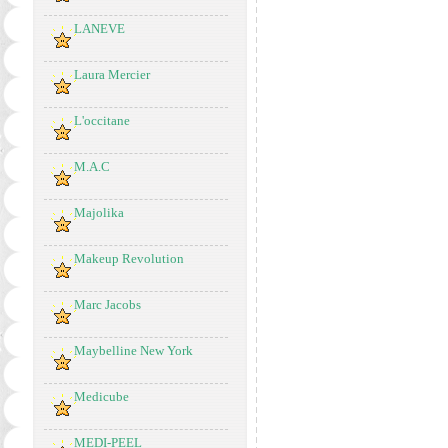
LANEVE
Laura Mercier
L'occitane
M.A.C
Majolika
Makeup Revolution
Marc Jacobs
Maybelline New York
Medicube
MEDI-PEEL