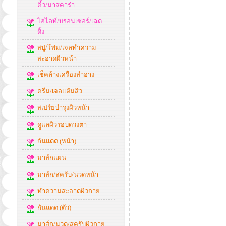
คิ้ว/มาสคาร่า
ไฮไลท์/บรอนเซอร์/เฉด
ดิ้ง
สบู่/โฟม/เจลทำความ
สะอาดผิวหน้า
เช็คล้างเครื่องสำอาง
ครีม/เจลแต้มสิว
สเปร์ยบำรุงผิวหน้า
ดููแลผิวรอบดวงตา
กันแดด (หน้า)
มาส์กแผ่น
มาส์ก/สครับ/นวดหน้า
ทำความสะอาดผิวกาย
กันแดด (ตัว)
มาส์ก/นวด/สครับผิวกาย