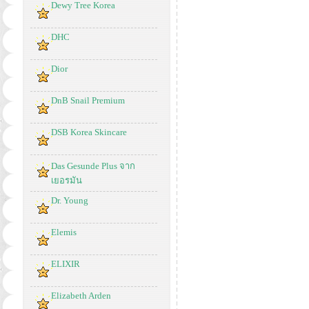
Dewy Tree Korea
DHC
Dior
DnB Snail Premium
DSB Korea Skincare
Das Gesunde Plus จาก
เยอรมัน
Dr. Young
Elemis
ELIXIR
Elizabeth Arden