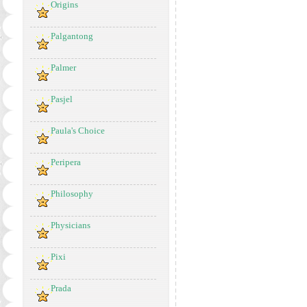
Origins
Palgantong
Palmer
Pasjel
Paula's Choice
Peripera
Philosophy
Physicians
Pixi
Prada