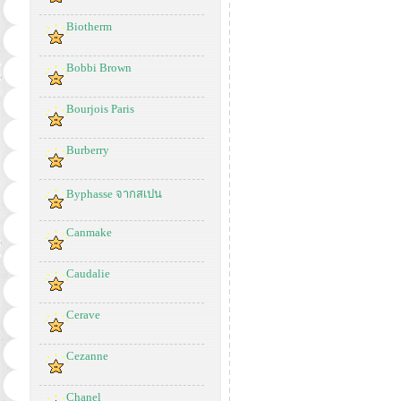
Biotherm
Bobbi Brown
Bourjois Paris
Burberry
Byphasse จากสเปน
Canmake
Caudalie
Cerave
Cezanne
Chanel