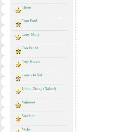
Three
Tom Ford
Tony Moly
Too Faced
Tory Burch
Touch In Sol
Urban Decay (Naked)
Valmont
Vaseline
Vichy