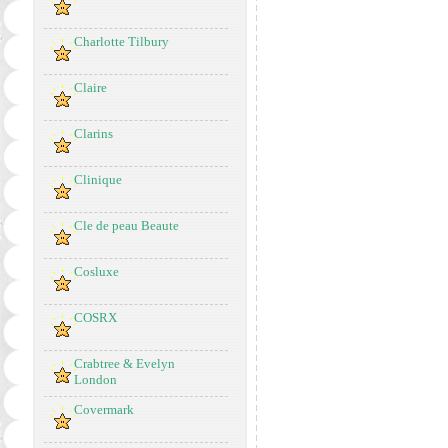
Charlotte Tilbury
Claire
Clarins
Clinique
Cle de peau Beaute
Cosluxe
COSRX
Crabtree & Evelyn
London
Covermark