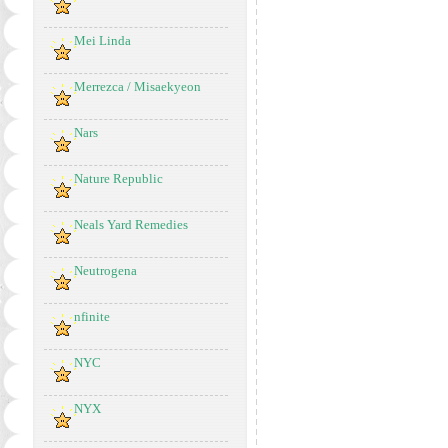
Mei Linda
Merrezca / Misaekyeon
Nars
Nature Republic
Neals Yard Remedies
Neutrogena
nfinite
NYC
NYX