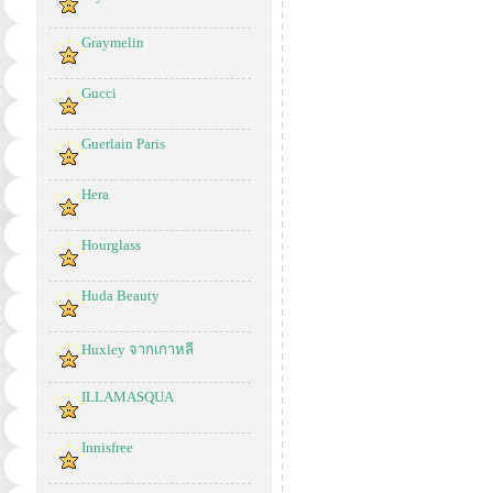
Graymelin
Gucci
Guerlain Paris
Hera
Hourglass
Huda Beauty
Huxley จากเกาหลี
ILLAMASQUA
Innisfree