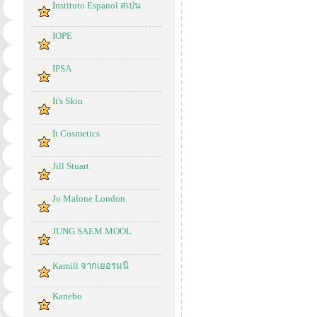
Instituto Espanol สเปน
IOPE
IPSA
It's Skin
It Cosmetics
Jill Stuart
Jo Malone London
JUNG SAEM MOOL
Kamill จากเยอรมนี
Kanebo