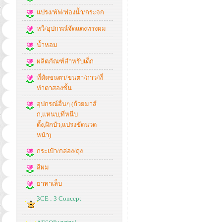
แปรง/พัฟ/ฟองน้ำ/กระจก
หวี/อุปกรณ์จัดแต่งทรงผม
น้ำหอม
ผลิตภัณฑ์สำหรับเด็ก
ที่ดัดขนตา/ขนตา/กาว/ที่
ทำตาสองชั้น
อุปกรณ์อื่นๆ (ถ้วยมาส์
ก,แหนบ,ที่หนีบ
ดั้ง,ฝักบัว,แปรงขัดนวด
หน้า)
กระเป๋า/กล่อง/ถุง
สีผม
ยาทาเล็บ
3CE : 3 Concept