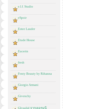
e.l.f. Studio
eSpoir
Estee Lauder
Etude House
Eucerin
fresh
Fenty Beauty by Rihanna
Giorgio Armani
Givenchy
Glysolid จากเยอรมนี