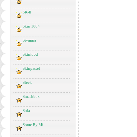
SK-II
Skin 1004
Sivanna
Skinfood
Skinpastel
Sleek
Smashbox
Sola
Some By Mi