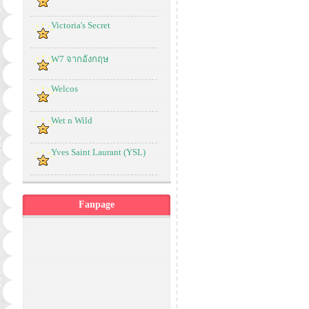
Victoria's Secret
W7 จากอังกฤษ
Welcos
Wet n Wild
Yves Saint Laurant (YSL)
Fanpage