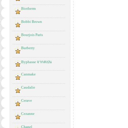
Biotherm
Bobbi Brown
Bourjois Paris
Burberry
Byphasse จากสเปน
Canmake
Caudalie
Cerave
Cezanne
Chanel