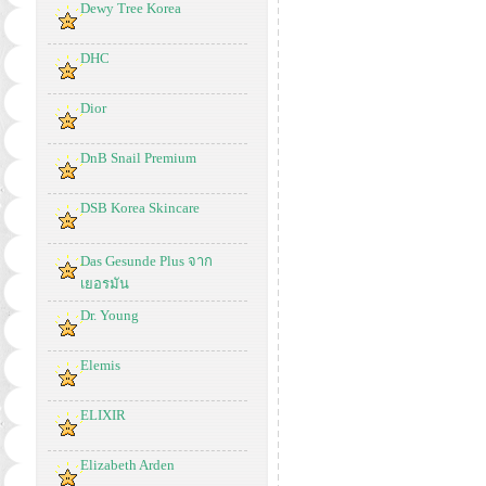
Dewy Tree Korea
DHC
Dior
DnB Snail Premium
DSB Korea Skincare
Das Gesunde Plus จาก
เยอรมัน
Dr. Young
Elemis
ELIXIR
Elizabeth Arden