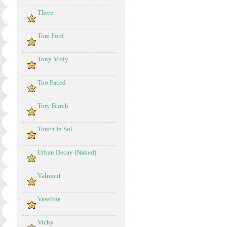
Three
Tom Ford
Tony Moly
Too Faced
Tory Burch
Touch In Sol
Urban Decay (Naked)
Valmont
Vaseline
Vichy