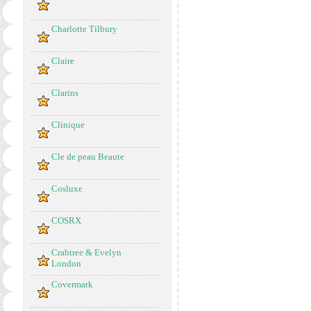
Charlotte Tilbury
Claire
Clarins
Clinique
Cle de peau Beaute
Cosluxe
COSRX
Crabtree & Evelyn
London
Covermark