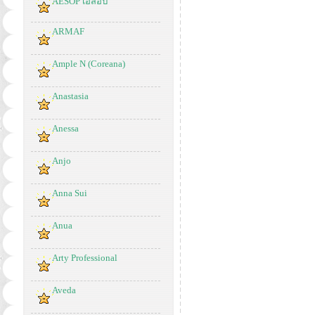
AESOP เอสอป
ARMAF
Ample N (Coreana)
Anastasia
Anessa
Anjo
Anna Sui
Anua
Arty Professional
Aveda