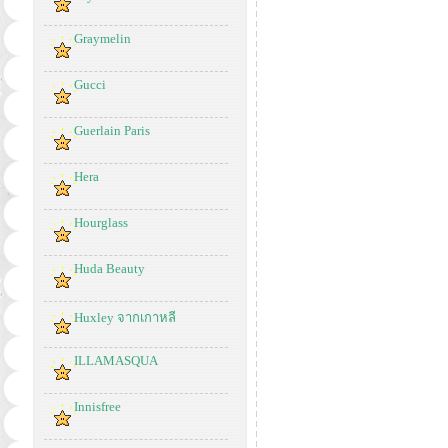
Graymelin
Gucci
Guerlain Paris
Hera
Hourglass
Huda Beauty
Huxley จากเกาหลี
ILLAMASQUA
Innisfree