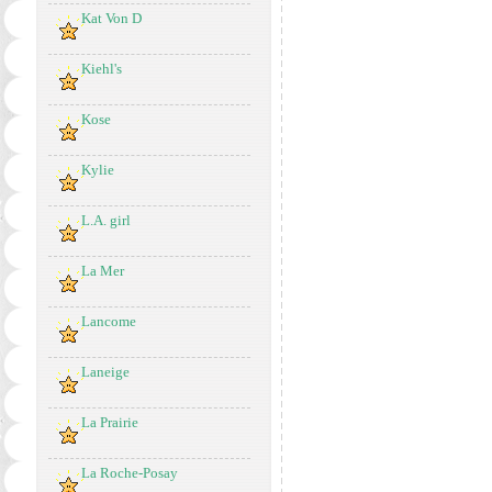
Kat Von D
Kiehl's
Kose
Kylie
L.A. girl
La Mer
Lancome
Laneige
La Prairie
La Roche-Posay