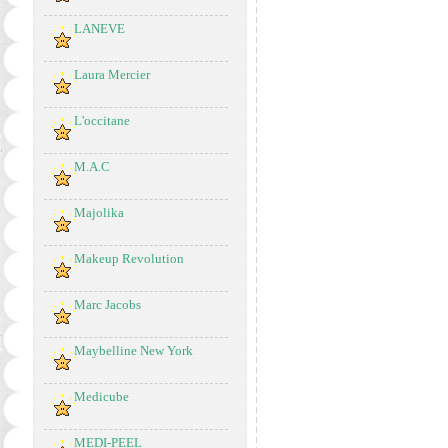
LANEVE
Laura Mercier
L'occitane
M.A.C
Majolika
Makeup Revolution
Marc Jacobs
Maybelline New York
Medicube
MEDI-PEEL