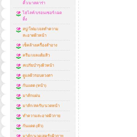
คิ้ว/มาสคาร่า
ไฮไลท์/บรอนเซอร์/เฉด
ดิ้ง
สบู่/โฟม/เจลทำความ
สะอาดผิวหน้า
เช็คล้างเครื่องสำอาง
ครีม/เจลแต้มสิว
สเปร์ยบำรุงผิวหน้า
ดููแลผิวรอบดวงตา
กันแดด (หน้า)
มาส์กแผ่น
มาส์ก/สครับ/นวดหน้า
ทำความสะอาดผิวกาย
กันแดด (ตัว)
มาส์ก/นวด/สครับผิวกาย