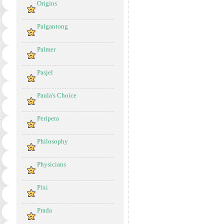
Origins
Palgantong
Palmer
Pasjel
Paula's Choice
Peripera
Philosophy
Physicians
Pixi
Prada