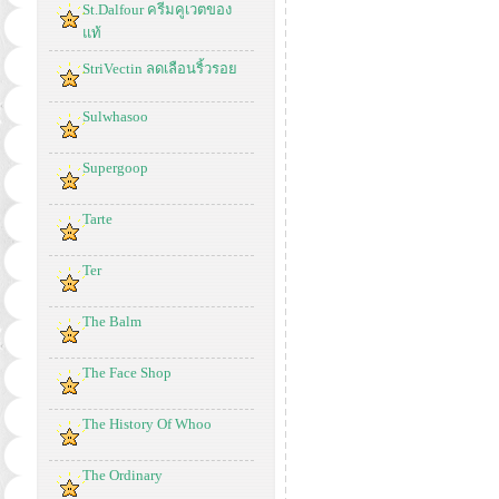
St.Dalfour ครีมคูเวตของ
แท้
StriVectin ลดเลือนริ้วรอย
Sulwhasoo
Supergoop
Tarte
Ter
The Balm
The Face Shop
The History Of Whoo
The Ordinary