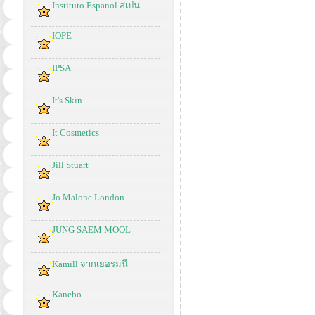
Instituto Espanol สเปน
IOPE
IPSA
It's Skin
It Cosmetics
Jill Stuart
Jo Malone London
JUNG SAEM MOOL
Kamill จากเยอรมนี
Kanebo