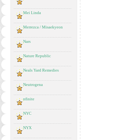
Mei Linda
Merrezca / Misaekyeon
Nars
Nature Republic
Neals Yard Remedies
Neutrogena
nfinite
NYC
NYX