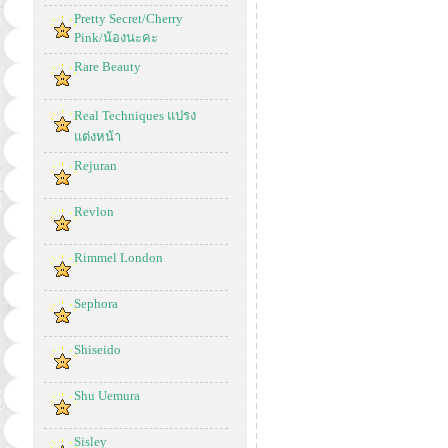
Pretty Secret/Cherry
Pink/น้องนะคะ
Rare Beauty
Real Techniques แปรง
แต่งหน้า
Rejuran
Revlon
Rimmel London
Sephora
Shiseido
Shu Uemura
Sisley