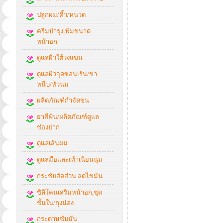
ปลูกผม/คิ้ว/หนวด
ครีมบำรุงเพิ่มขนาด
หน้าอก
ดูแลผิวใต้วงแขน
ดูแลผิวจุดซ่อนเร้น/ขา
หนีบ/หัวนม
ผลิตภัณฑ์กำจัดขน
ยาสีฟัน/ผลิตภัณฑ์ดูแล
ช่องปาก
ดูแลเส้นผม
ดูแลมือและเท้าเนียนนุ่ม
กระชับสัดส่วน ลดไขมัน
ซิลิโคนเสริมหน้าอก,ชุด
ชั้นใน/ถุงน่อง
กระดาษซับมัน