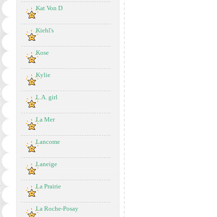
Kat Von D
Kiehl's
Kose
Kylie
L.A. girl
La Mer
Lancome
Laneige
La Prairie
La Roche-Posay