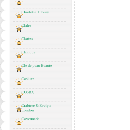
Charlotte Tilbury
Claire
Clarins
Clinique
Cle de peau Beaute
Cosluxe
COSRX
Crabtree & Evelyn
London
Covermark