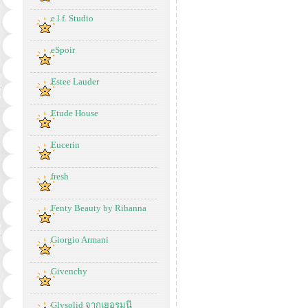
e.l.f. Studio
eSpoir
Estee Lauder
Etude House
Eucerin
fresh
Fenty Beauty by Rihanna
Giorgio Armani
Givenchy
Glysolid จากเยอรมนี