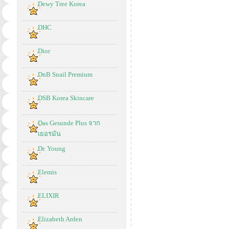
Dewy Tree Korea
DHC
Dior
DnB Snail Premium
DSB Korea Skincare
Das Gesunde Plus จาก
เยอรมัน
Dr. Young
Elemis
ELIXIR
Elizabeth Arden