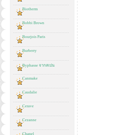
Biotherm
Bobbi Brown
Bourjois Paris
Burberry
Byphasse จากสเปน
Canmake
Caudalie
Cerave
Cezanne
Chanel