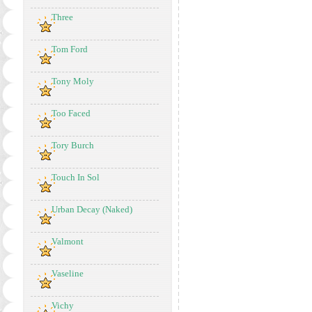
Three
Tom Ford
Tony Moly
Too Faced
Tory Burch
Touch In Sol
Urban Decay (Naked)
Valmont
Vaseline
Vichy