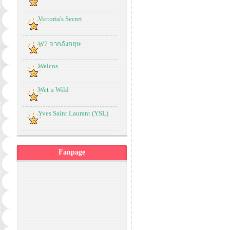
Victoria's Secret
W7 จากอังกฤษ
Welcos
Wet n Wild
Yves Saint Laurant (YSL)
Fanpage