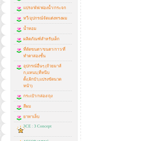
แปรง/พัฟ/ฟองน้ำ/กระจก
หวี/อุปกรณ์จัดแต่งทรงผม
น้ำหอม
ผลิตภัณฑ์สำหรับเด็ก
ที่ดัดขนตา/ขนตา/กาว/ที่
ทำตาสองชั้น
อุปกรณ์อื่นๆ (ถ้วยมาส์
ก,แหนบ,ที่หนีบ
ดั้ง,ฝักบัว,แปรงขัดนวด
หน้า)
กระเป๋า/กล่อง/ถุง
สีผม
ยาทาเล็บ
3CE : 3 Concept