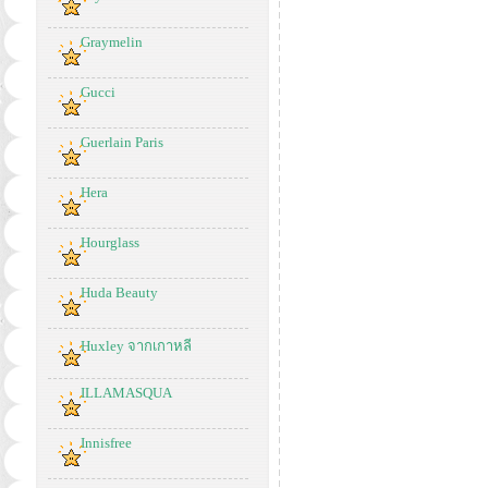
Graymelin
Gucci
Guerlain Paris
Hera
Hourglass
Huda Beauty
Huxley จากเกาหลี
ILLAMASQUA
Innisfree