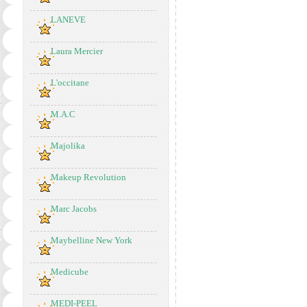
LANEVE
Laura Mercier
L'occitane
M.A.C
Majolika
Makeup Revolution
Marc Jacobs
Maybelline New York
Medicube
MEDI-PEEL