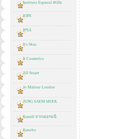
Instituto Espanol สเปน
IOPE
IPSA
It's Skin
It Cosmetics
Jill Stuart
Jo Malone London
JUNG SAEM MOOL
Kamill จากเยอรมนี
Kanebo