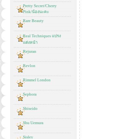
Pretty Secret/Cherry
Pink/น้องนะคะ
Rare Beauty
Real Techniques แปรง
แต่งหน้า
Rejuran
Revlon
Rimmel London
Sephora
Shiseido
Shu Uemura
Sisley