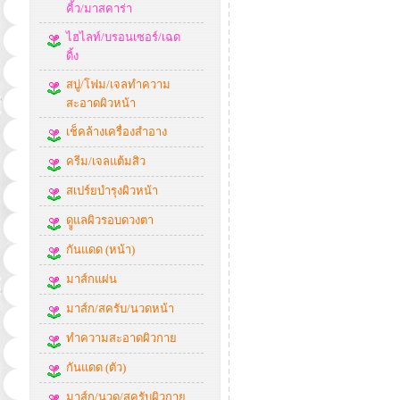
คิ้ว/มาสคาร่า
ไฮไลท์/บรอนเซอร์/เฉด
ดิ้ง
สบู่/โฟม/เจลทำความ
สะอาดผิวหน้า
เช็คล้างเครื่องสำอาง
ครีม/เจลแต้มสิว
สเปร์ยบำรุงผิวหน้า
ดููแลผิวรอบดวงตา
กันแดด (หน้า)
มาส์กแผ่น
มาส์ก/สครับ/นวดหน้า
ทำความสะอาดผิวกาย
กันแดด (ตัว)
มาส์ก/นวด/สครับผิวกาย