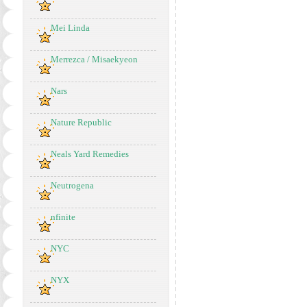
Mei Linda
Merrezca / Misaekyeon
Nars
Nature Republic
Neals Yard Remedies
Neutrogena
nfinite
NYC
NYX