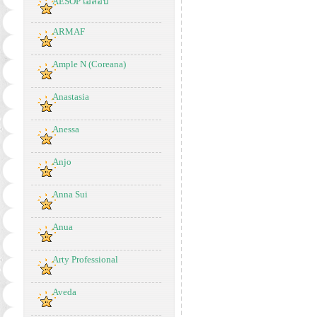
AESOP เอสอป
ARMAF
Ample N (Coreana)
Anastasia
Anessa
Anjo
Anna Sui
Anua
Arty Professional
Aveda