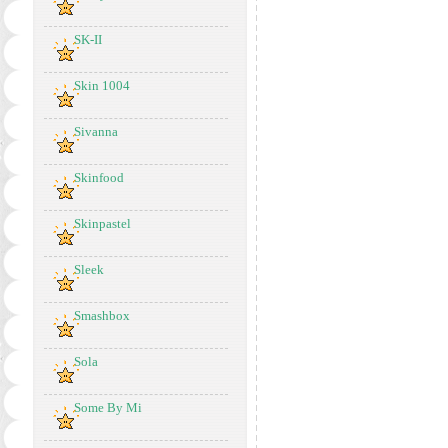
SK-II
Skin 1004
Sivanna
Skinfood
Skinpastel
Sleek
Smashbox
Sola
Some By Mi