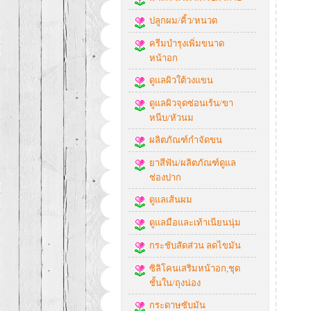
ปลูกผม/คิ้ว/หนวด
ครีมบำรุงเพิ่มขนาด
หน้าอก
ดูแลผิวใต้วงแขน
ดูแลผิวจุดซ่อนเร้น/ขา
หนีบ/หัวนม
ผลิตภัณฑ์กำจัดขน
ยาสีฟัน/ผลิตภัณฑ์ดูแล
ช่องปาก
ดูแลเส้นผม
ดูแลมือและเท้าเนียนนุ่ม
กระชับสัดส่วน ลดไขมัน
ซิลิโคนเสริมหน้าอก,ชุด
ชั้นใน/ถุงน่อง
กระดาษซับมัน