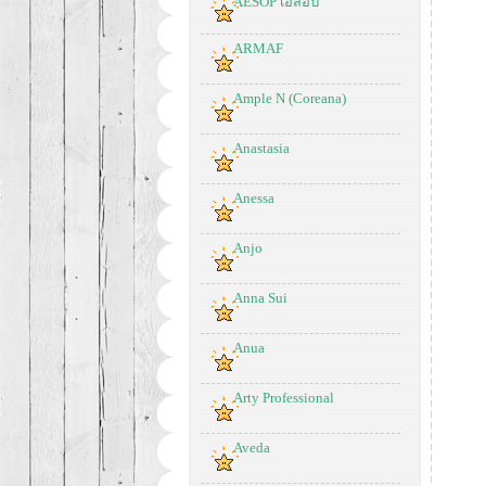
AESOP เอสอป
ARMAF
Ample N (Coreana)
Anastasia
Anessa
Anjo
Anna Sui
Anua
Arty Professional
Aveda