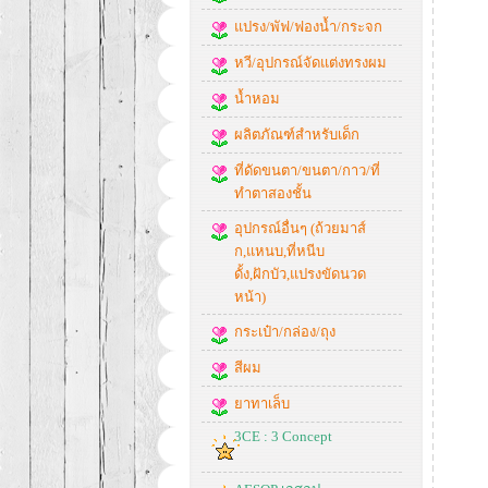
แปรง/พัฟ/ฟองน้ำ/กระจก
หวี/อุปกรณ์จัดแต่งทรงผม
น้ำหอม
ผลิตภัณฑ์สำหรับเด็ก
ที่ดัดขนตา/ขนตา/กาว/ที่
ทำตาสองชั้น
อุปกรณ์อื่นๆ (ถ้วยมาส์
ก,แหนบ,ที่หนีบ
ดั้ง,ฝักบัว,แปรงขัดนวด
หน้า)
กระเป๋า/กล่อง/ถุง
สีผม
ยาทาเล็บ
3CE : 3 Concept