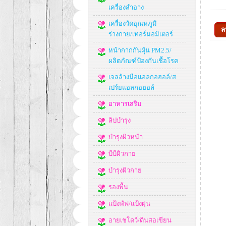
เครื่องสำอาง
เครื่องวัดอุณหภูมิ
ร่างกาย/เทอร์มอมิเตอร์
หน้ากากกันฝุ่น PM2.5/
ผลิตภัณฑ์ป้องกันเชื้อโรค
เจลล้างมือแอลกอฮอล์/ส
เปร์ยแอลกอฮอล์
อาหารเสริม
ลิปบำรุง
บำรุงผิวหน้า
บีบีผิวกาย
บำรุงผิวกาย
รองพื้น
แป้งพัฟ/แป้งฝุ่น
อายเชโดว์/ดินสอเขียน