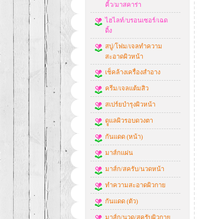
คิ้ว/มาสคาร่า
ไฮไลท์/บรอนเซอร์/เฉด
ดิ้ง
สบู่/โฟม/เจลทำความ
สะอาดผิวหน้า
เช็คล้างเครื่องสำอาง
ครีม/เจลแต้มสิว
สเปร์ยบำรุงผิวหน้า
ดููแลผิวรอบดวงตา
กันแดด (หน้า)
มาส์กแผ่น
มาส์ก/สครับ/นวดหน้า
ทำความสะอาดผิวกาย
กันแดด (ตัว)
มาส์ก/นวด/สครับผิวกาย