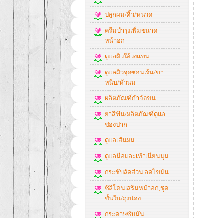
ปลูกผม/คิ้ว/หนวด
ครีมบำรุงเพิ่มขนาด
หน้าอก
ดูแลผิวใต้วงแขน
ดูแลผิวจุดซ่อนเร้น/ขา
หนีบ/หัวนม
ผลิตภัณฑ์กำจัดขน
ยาสีฟัน/ผลิตภัณฑ์ดูแล
ช่องปาก
ดูแลเส้นผม
ดูแลมือและเท้าเนียนนุ่ม
กระชับสัดส่วน ลดไขมัน
ซิลิโคนเสริมหน้าอก,ชุด
ชั้นใน/ถุงน่อง
กระดาษซับมัน