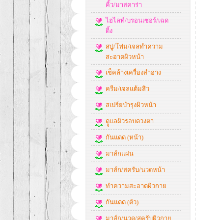
คิ้ว/มาสคาร่า
ไฮไลท์/บรอนเซอร์/เฉด
ดิ้ง
สบู่/โฟม/เจลทำความ
สะอาดผิวหน้า
เช็คล้างเครื่องสำอาง
ครีม/เจลแต้มสิว
สเปร์ยบำรุงผิวหน้า
ดููแลผิวรอบดวงตา
กันแดด (หน้า)
มาส์กแผ่น
มาส์ก/สครับ/นวดหน้า
ทำความสะอาดผิวกาย
กันแดด (ตัว)
มาส์ก/นวด/สครับผิวกาย