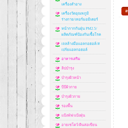
เครื่องสำอาง
เครื่องวัดอุณหภูมิ
ร่างกาย/เทอร์มอมิเตอร์
หน้ากากกันฝุ่น PM2.5/
ผลิตภัณฑ์ป้องกันเชื้อโรค
เจลล้างมือแอลกอฮอล์/ส
เปร์ยแอลกอฮอล์
อาหารเสริม
ลิปบำรุง
บำรุงผิวหน้า
บีบีผิวกาย
บำรุงผิวกาย
รองพื้น
แป้งพัฟ/แป้งฝุ่น
อายเชโดว์/ดินสอเขียน