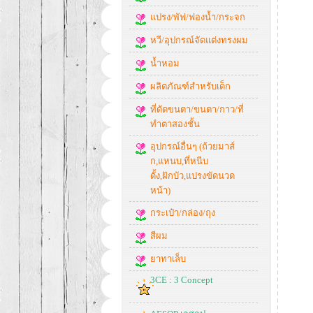
แปรง/พัฟ/ฟองน้ำ/กระจก
หวี/อุปกรณ์จัดแต่งทรงผม
น้ำหอม
ผลิตภัณฑ์สำหรับเด็ก
ที่ดัดขนตา/ขนตา/กาว/ที่
ทำตาสองชั้น
อุปกรณ์อื่นๆ (ถ้วยมาส์
ก,แหนบ,ที่หนีบ
ดั้ง,ฝักบัว,แปรงขัดนวด
หน้า)
กระเป๋า/กล่อง/ถุง
สีผม
ยาทาเล็บ
3CE : 3 Concept