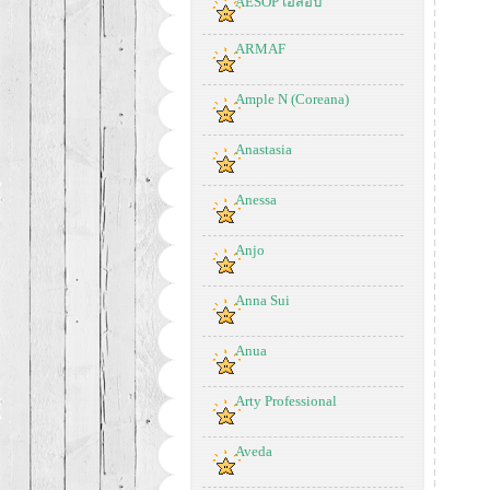
AESOP เอสอป
ARMAF
Ample N (Coreana)
Anastasia
Anessa
Anjo
Anna Sui
Anua
Arty Professional
Aveda