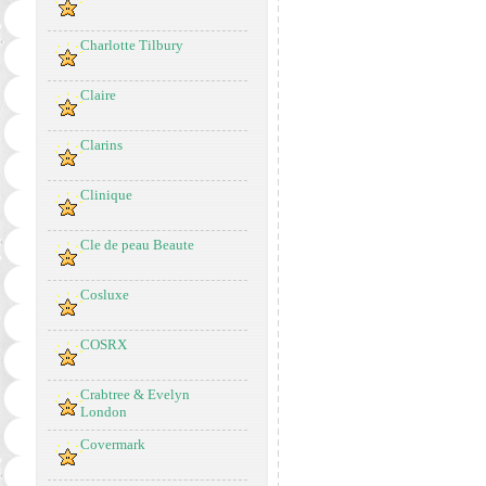
Charlotte Tilbury
Claire
Clarins
Clinique
Cle de peau Beaute
Cosluxe
COSRX
Crabtree & Evelyn
London
Covermark