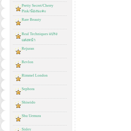
Pretty Secret/Cherry
Pink/น้องนะคะ
Rare Beauty
Real Techniques แปรง
แต่งหน้า
Rejuran
Revlon
Rimmel London
Sephora
Shiseido
Shu Uemura
Sisley