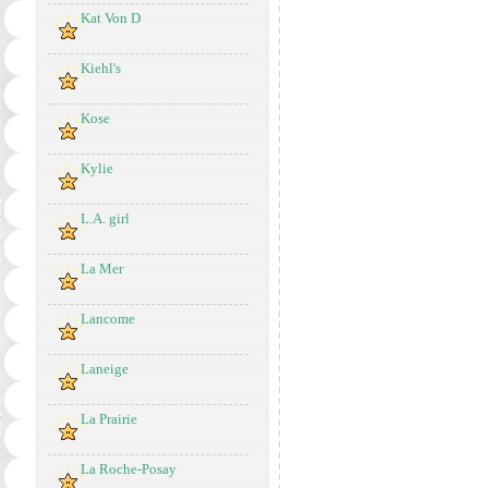
Kat Von D
Kiehl's
Kose
Kylie
L.A. girl
La Mer
Lancome
Laneige
La Prairie
La Roche-Posay