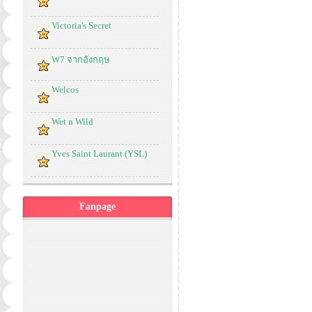
Victoria's Secret
W7 จากอังกฤษ
Welcos
Wet n Wild
Yves Saint Laurant (YSL)
Fanpage