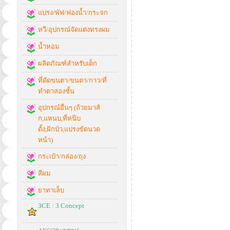
แปรง/พัฟ/ฟองน้ำ/กระจก
หวี/อุปกรณ์จัดแต่งทรงผม
น้ำหอม
ผลิตภัณฑ์สำหรับเด็ก
ที่ดัดขนตา/ขนตา/กาว/ที่
ทำตาสองชั้น
อุปกรณ์อื่นๆ (ถ้วยมาส์
ก,แหนบ,ที่หนีบ
ดั้ง,ฝักบัว,แปรงขัดนวด
หน้า)
กระเป๋า/กล่อง/ถุง
สีผม
ยาทาเล็บ
3CE : 3 Concept