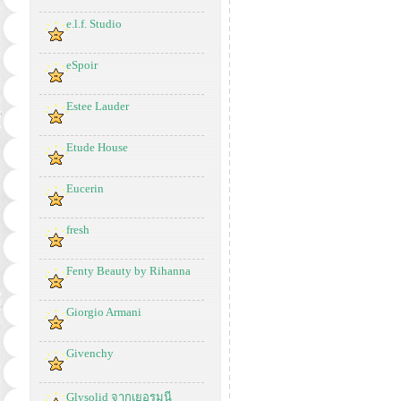
e.l.f. Studio
eSpoir
Estee Lauder
Etude House
Eucerin
fresh
Fenty Beauty by Rihanna
Giorgio Armani
Givenchy
Glysolid จากเยอรมนี