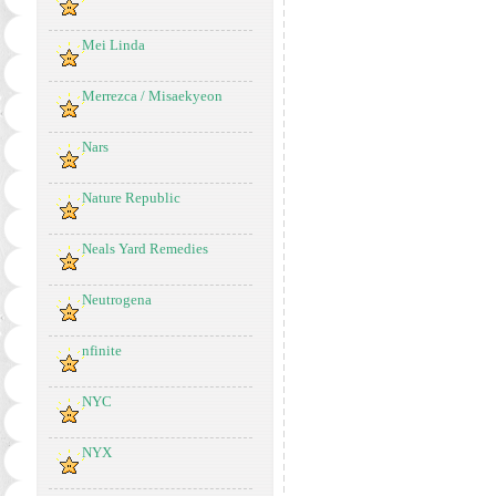
Mei Linda
Merrezca / Misaekyeon
Nars
Nature Republic
Neals Yard Remedies
Neutrogena
nfinite
NYC
NYX