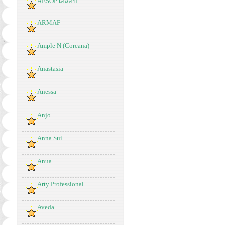
AESOP เอสอป
ARMAF
Ample N (Coreana)
Anastasia
Anessa
Anjo
Anna Sui
Anua
Arty Professional
Aveda