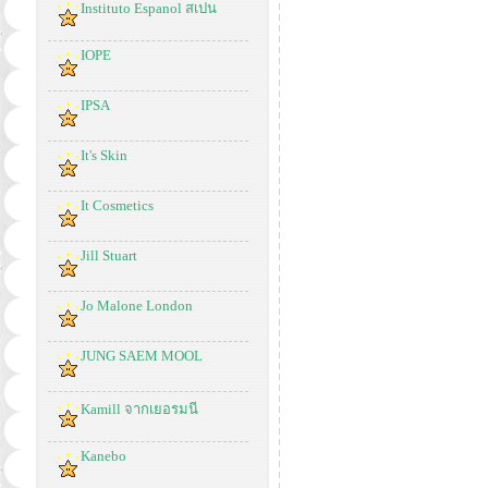
Instituto Espanol สเปน
IOPE
IPSA
It's Skin
It Cosmetics
Jill Stuart
Jo Malone London
JUNG SAEM MOOL
Kamill จากเยอรมนี
Kanebo