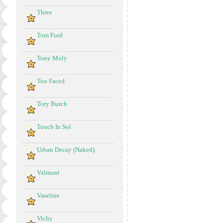
Three
Tom Ford
Tony Moly
Too Faced
Tory Burch
Touch In Sol
Urban Decay (Naked)
Valmont
Vaseline
Vichy