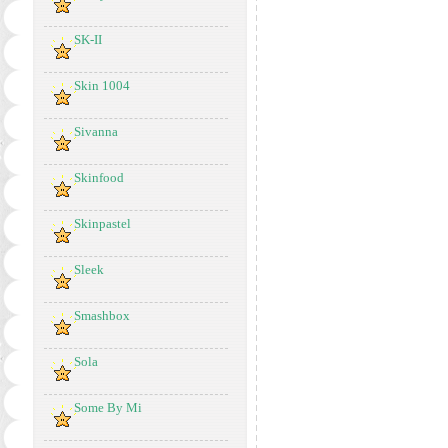
SK-II
Skin 1004
Sivanna
Skinfood
Skinpastel
Sleek
Smashbox
Sola
Some By Mi