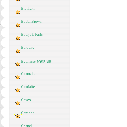
Biotherm
Bobbi Brown
Bourjois Paris
Burberry
Byphasse จากสเปน
Canmake
Caudalie
Cerave
Cezanne
Chanel