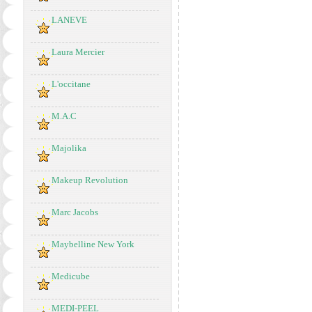
LANEVE
Laura Mercier
L'occitane
M.A.C
Majolika
Makeup Revolution
Marc Jacobs
Maybelline New York
Medicube
MEDI-PEEL