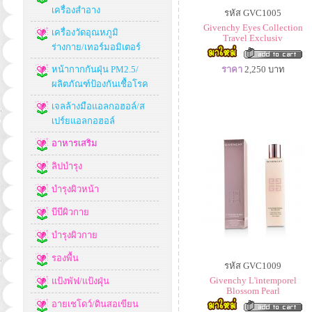
เครื่องสำอาง
รหัส GVC1005
Givenchy Eyes Collection
เครื่องวัดอุณหภูมิ
Travel Exclusiv
ร่างกาย/เทอร์มอมิเตอร์
หน้ากากกันฝุ่น PM2.5/
ราคา
2,250
บาท
ผลิตภัณฑ์ป้องกันเชื้อโรค
เจลล้างมือแอลกอฮอล์/ส
เปร์ยแอลกอฮอล์
อาหารเสริม
ลิปบำรุง
บำรุงผิวหน้า
บีบีผิวกาย
บำรุงผิวกาย
รองพื้น
รหัส GVC1009
Givenchy L'intemporel
แป้งพัฟ/แป้งฝุ่น
Blossom Pearl
อายเชโดว์/ดินสอเขียน