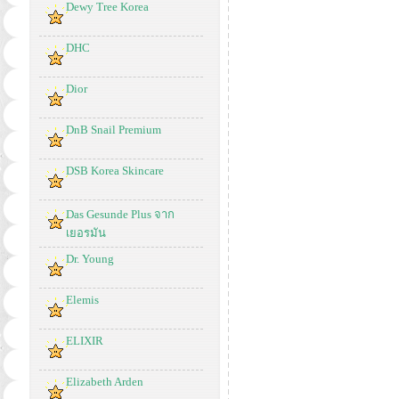
Dewy Tree Korea
DHC
Dior
DnB Snail Premium
DSB Korea Skincare
Das Gesunde Plus จาก
เยอรมัน
Dr. Young
Elemis
ELIXIR
Elizabeth Arden