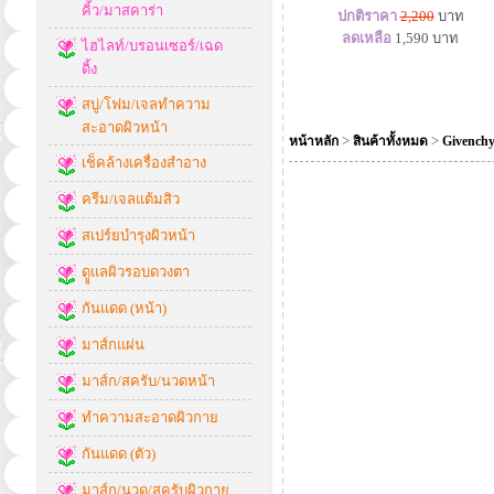
คิ้ว/มาสคาร่า
ปกติราคา
2,200
บาท
ลดเหลือ
1,590
บาท
ไฮไลท์/บรอนเซอร์/เฉด
ดิ้ง
สบู่/โฟม/เจลทำความ
สะอาดผิวหน้า
>
>
หน้าหลัก
สินค้าทั้งหมด
Givench
เช็คล้างเครื่องสำอาง
ครีม/เจลแต้มสิว
สเปร์ยบำรุงผิวหน้า
ดููแลผิวรอบดวงตา
กันแดด (หน้า)
มาส์กแผ่น
มาส์ก/สครับ/นวดหน้า
ทำความสะอาดผิวกาย
กันแดด (ตัว)
มาส์ก/นวด/สครับผิวกาย