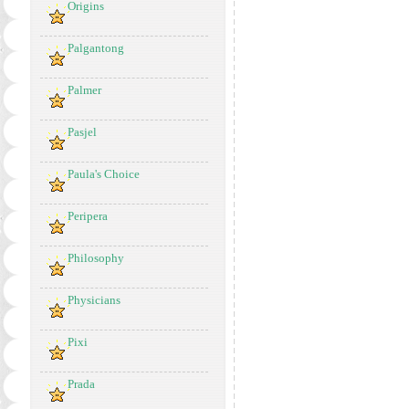
Origins
Palgantong
Palmer
Pasjel
Paula's Choice
Peripera
Philosophy
Physicians
Pixi
Prada