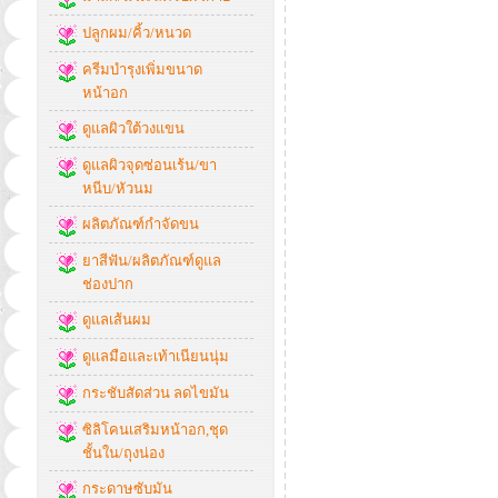
ปลูกผม/คิ้ว/หนวด
ครีมบำรุงเพิ่มขนาด
หน้าอก
ดูแลผิวใต้วงแขน
ดูแลผิวจุดซ่อนเร้น/ขา
หนีบ/หัวนม
ผลิตภัณฑ์กำจัดขน
ยาสีฟัน/ผลิตภัณฑ์ดูแล
ช่องปาก
ดูแลเส้นผม
ดูแลมือและเท้าเนียนนุ่ม
กระชับสัดส่วน ลดไขมัน
ซิลิโคนเสริมหน้าอก,ชุด
ชั้นใน/ถุงน่อง
กระดาษซับมัน