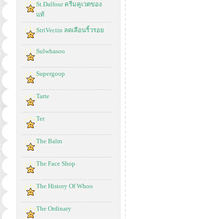
St.Dalfour ครีมคูเวตของ
แท้
StriVectin ลดเลือนริ้วรอย
Sulwhasoo
Supergoop
Tarte
Ter
The Balm
The Face Shop
The History Of Whoo
The Ordinary