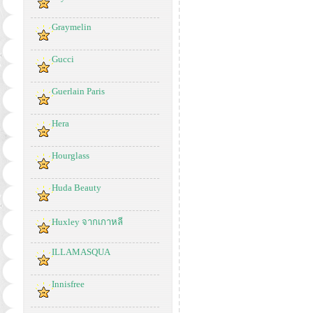
Graymelin
Gucci
Guerlain Paris
Hera
Hourglass
Huda Beauty
Huxley จากเกาหลี
ILLAMASQUA
Innisfree