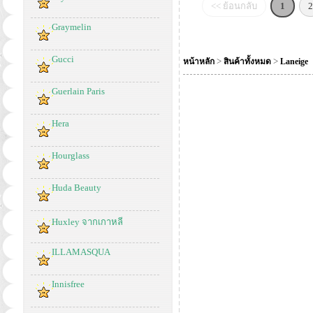
<< ย้อนกลับ
1
2
Graymelin
Gucci
>
>
หน้าหลัก
สินค้าทั้งหมด
Laneige
Guerlain Paris
Hera
Hourglass
Huda Beauty
Huxley จากเกาหลี
ILLAMASQUA
Innisfree