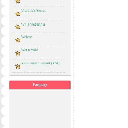
Victoria's Secret
W7 จากอังกฤษ
Welcos
Wet n Wild
Yves Saint Laurant (YSL)
Fanpage