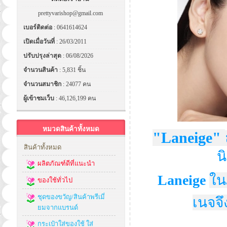
prettyvarishop@gmail.com
เบอร์ติดต่อ
: 0641614624
เปิดเมื่อวันที่
: 26/03/2011
ปรับปรุงล่าสุด
: 06/08/2026
จำนวนสินค้า
: 5,831 ชิ้น
จำนวนสมาชิก
: 24077 คน
ผู้เข้าชมเว็บ
: 46,126,199 คน
หมวดสินค้าทั้งหมด
"Laneige"
สินค้าทั้งหมด
น
ผลิตภัณฑ์ดีที่แนะนำ
Laneige
ใน
ของใช้ทั่วไป
ชุดของขวัญ/สินค้าพรีเมี่
เนจจึ
ยมจากแบรนด์
กระเป๋าใส่ของใช้ ใส่