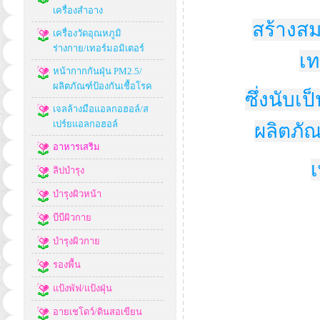
เครื่องสำอาง
สร้างสม
เครื่องวัดอุณหภูมิ
ร่างกาย/เทอร์มอมิเตอร์
เท
หน้ากากกันฝุ่น PM2.5/
ผลิตภัณฑ์ป้องกันเชื้อโรค
ซึ่งนับ
เจลล้างมือแอลกอฮอล์/ส
เปร์ยแอลกอฮอล์
ผลิตภัณ
อาหารเสริม
เ
ลิปบำรุง
บำรุงผิวหน้า
บีบีผิวกาย
บำรุงผิวกาย
รองพื้น
แป้งพัฟ/แป้งฝุ่น
อายเชโดว์/ดินสอเขียน