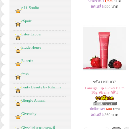
ปกติราคา
1,650
บาท
ลดเหลือ
990
บาท
e.l.f. Studio
eSpoir
Estee Lauder
Etude House
Eucerin
fresh
รหัส LNE1037
Fenty Beauty by Rihanna
Laneige Lip Glowy Balm
10g. #Berry กลิ่น
Giorgio Armani
ปกติราคา
600
บาท
Givenchy
ลดเหลือ
360
บาท
Glysolid จากเยอรมนี