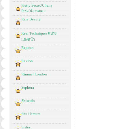
Pretty Secret/Cherry
Pink/น้องนะคะ
Rare Beauty
Real Techniques แปรง
แต่งหน้า
Rejuran
Revlon
Rimmel London
Sephora
Shiseido
Shu Uemura
Sisley