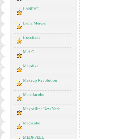
LANEVE
Laura Mercier
L'occitane
M.A.C
Majolika
Makeup Revolution
Marc Jacobs
Maybelline New York
Medicube
MEDI-PEEL