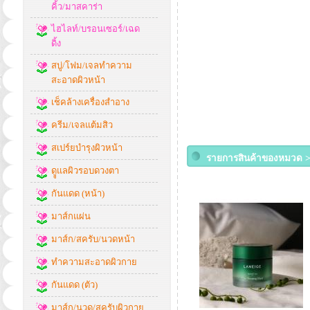
คิ้ว/มาสคาร่า
ไฮไลท์/บรอนเซอร์/เฉด
ดิ้ง
สบู่/โฟม/เจลทำความ
สะอาดผิวหน้า
เช็คล้างเครื่องสำอาง
ครีม/เจลแต้มสิว
สเปร์ยบำรุงผิวหน้า
รายการสินค้าของหมวด >
ดููแลผิวรอบดวงตา
กันแดด (หน้า)
มาส์กแผ่น
มาส์ก/สครับ/นวดหน้า
ทำความสะอาดผิวกาย
กันแดด (ตัว)
มาส์ก/นวด/สครับผิวกาย