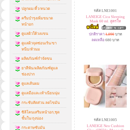
ปลูกผม/คิ้ว/หนวด
รหัส LNE1001
LANEIGE Cica Sleeping
ครีมบำรุงเพิ่มขนาด
Mask 60 ml. สูตรให
หน้าอก
ดูแลผิวใต้วงแขน
ปกติราคา
1,090
บาท
ลดเหลือ
680
บาท
ดูแลผิวจุดซ่อนเร้น/ขา
หนีบ/หัวนม
ผลิตภัณฑ์กำจัดขน
ยาสีฟัน/ผลิตภัณฑ์ดูแล
ช่องปาก
ดูแลเส้นผม
ดูแลมือและเท้าเนียนนุ่ม
กระชับสัดส่วน ลดไขมัน
ซิลิโคนเสริมหน้าอก,ชุด
ชั้นใน/ถุงน่อง
รหัส LNE1005
LANEIGE Neo Cushion
กระดาษซับมัน