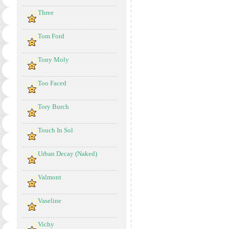
Three
Tom Ford
Tony Moly
Too Faced
Tory Burch
Touch In Sol
Urban Decay (Naked)
Valmont
Vaseline
Vichy