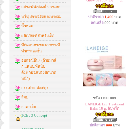
Glow SPF50+ PA+++ (1
แปรง/พัฟ/ฟองน้ำ/กระจก
หวี/อุปกรณ์จัดแต่งทรงผม
ปกติราคา
1,400
บาท
ลดเหลือ
900
บาท
น้ำหอม
ผลิตภัณฑ์สำหรับเด็ก
ที่ดัดขนตา/ขนตา/กาว/ที่
ทำตาสองชั้น
อุปกรณ์อื่นๆ (ถ้วยมาส์
ก,แหนบ,ที่หนีบ
ดั้ง,ฝักบัว,แปรงขัดนวด
หน้า)
กระเป๋า/กล่อง/ถุง
สีผม
รหัส LNE1009
LANEIGE Lip Treatment
ยาทาเล็บ
Balm 10 g. ลิปทรีต
3CE : 3 Concept
ปกติราคา
800
บาท