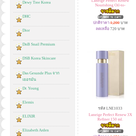
Laneige Perfect Renew
Dewy Tree Korea
Nourishing Oil-to-
DHC
ปกติราคา
1,200
บาท
ลดเหลือ
720
บาท
Dior
DnB Snail Premium
DSB Korea Skincare
Das Gesunde Plus จาก
เยอรมัน
Dr. Young
Elemis
รหัส LNE1033
Laneige Perfect Renew 3X
ELIXIR
Refiner 150 ml.
Elizabeth Arden