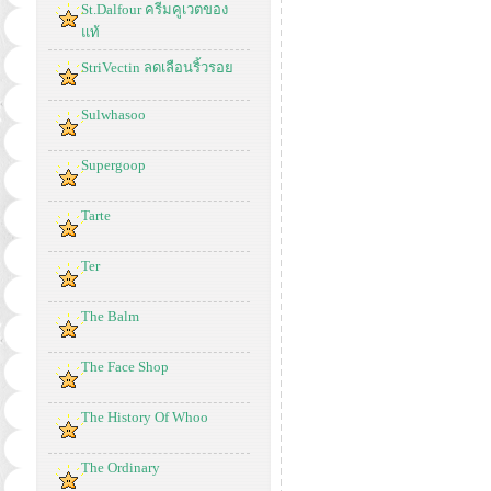
St.Dalfour ครีมคูเวตของ
แท้
StriVectin ลดเลือนริ้วรอย
Sulwhasoo
Supergoop
Tarte
Ter
The Balm
The Face Shop
The History Of Whoo
The Ordinary