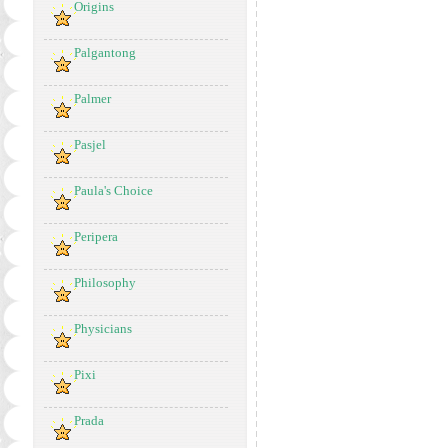
Origins
Palgantong
Palmer
Pasjel
Paula's Choice
Peripera
Philosophy
Physicians
Pixi
Prada