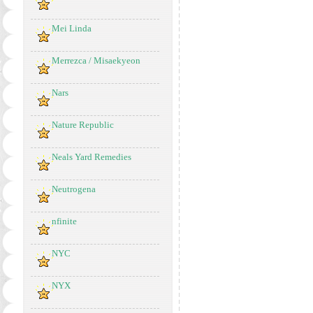
Mei Linda
Merrezca / Misaekyeon
Nars
Nature Republic
Neals Yard Remedies
Neutrogena
nfinite
NYC
NYX