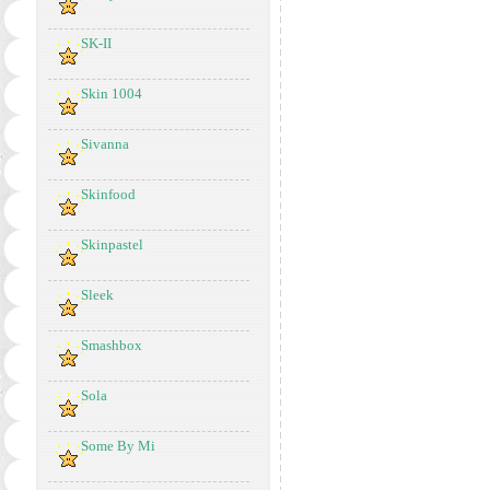
SK-II
Skin 1004
Sivanna
Skinfood
Skinpastel
Sleek
Smashbox
Sola
Some By Mi