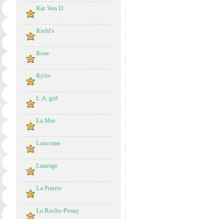
Kat Von D
Kiehl's
Kose
Kylie
L.A. girl
La Mer
Lancome
Laneige
La Prairie
La Roche-Posay