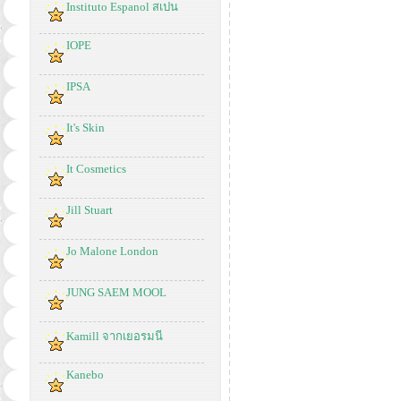
Instituto Espanol สเปน
IOPE
IPSA
It's Skin
It Cosmetics
Jill Stuart
Jo Malone London
JUNG SAEM MOOL
Kamill จากเยอรมนี
Kanebo