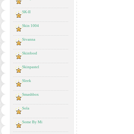
SK-II
Skin 1004
Sivanna
Skinfood
Skinpastel
Sleek
Smashbox
Sola
Some By Mi