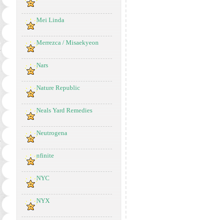
Mei Linda
Merrezca / Misaekyeon
Nars
Nature Republic
Neals Yard Remedies
Neutrogena
nfinite
NYC
NYX