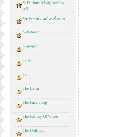
St.Dalfour ครีมคูเวตของ
แท้
StriVectin ลดเลือนริ้วรอย
Sulwhasoo
Supergoop
Tarte
Ter
The Balm
The Face Shop
The History Of Whoo
The Ordinary