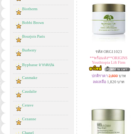
Biotherm
Bobbi Brown
Bourjois Paris
Burberry
รหัส ORG11023
**พร้อมส่ง**ORIGINS
Youthtopia Lift Firm
Byphasse จากสเปน
ปกติราคา
2,800
บาท
Canmake
ลดเหลือ
1,820
บาท
Caudalie
Cerave
Cezanne
Chanel