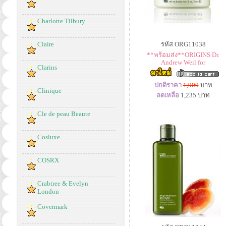
Charlotte Tilbury
Claire
รหัส ORG11038
**พร้อมส่ง**ORIGINS Dr.
Andrew Weil for
Clarins
ปกติราคา
1,900
บาท
Clinique
ลดเหลือ
1,235
บาท
Cle de peau Beaute
Cosluxe
COSRX
Crabtree & Evelyn
London
Covermark