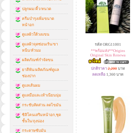
ปลูกผม/คิ้ว/หนวด
ครีมบำรุงเพิ่มขนาด
หน้าอก
ดูแลผิวใต้วงแขน
ดูแลผิวจุดซ่อนเร้น/ขา
รหัส ORG11001
หนีบ/หัวนม
**พร้อมส่ง**Origins
Original Skin Renewa
ผลิตภัณฑ์กำจัดขน
ปกติราคา
2,200
บาท
ยาสีฟัน/ผลิตภัณฑ์ดูแล
ลดเหลือ
1,360
บาท
ช่องปาก
ดูแลเส้นผม
ดูแลมือและเท้าเนียนนุ่ม
กระชับสัดส่วน ลดไขมัน
ซิลิโคนเสริมหน้าอก,ชุด
ชั้นใน/ถุงน่อง
กระดาษซับมัน