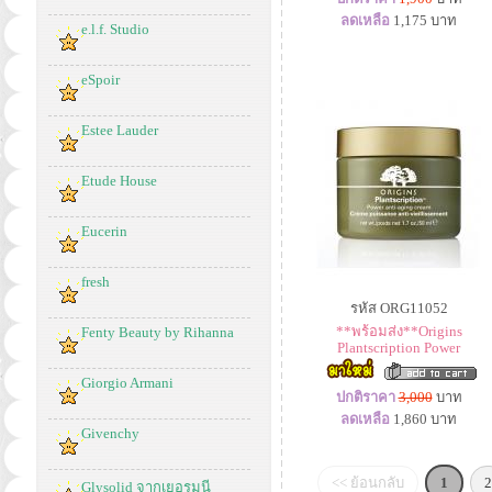
ลดเหลือ
1,175
บาท
e.l.f. Studio
eSpoir
Estee Lauder
Etude House
Eucerin
fresh
รหัส ORG11052
**พร้อมส่ง**Origins
Fenty Beauty by Rihanna
Plantscription Power
Giorgio Armani
ปกติราคา
3,000
บาท
ลดเหลือ
1,860
บาท
Givenchy
<< ย้อนกลับ
1
2
Glysolid จากเยอรมนี