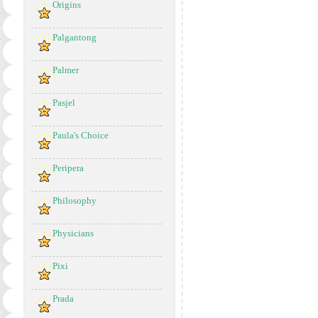
Origins
Palgantong
Palmer
Pasjel
Paula's Choice
Peripera
Philosophy
Physicians
Pixi
Prada