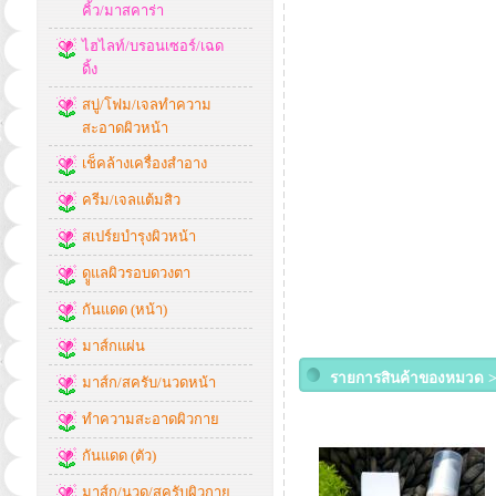
คิ้ว/มาสคาร่า
ไฮไลท์/บรอนเซอร์/เฉด
ดิ้ง
สบู่/โฟม/เจลทำความ
สะอาดผิวหน้า
เช็คล้างเครื่องสำอาง
ครีม/เจลแต้มสิว
สเปร์ยบำรุงผิวหน้า
ดููแลผิวรอบดวงตา
กันแดด (หน้า)
มาส์กแผ่น
รายการสินค้าของหมวด >
มาส์ก/สครับ/นวดหน้า
ทำความสะอาดผิวกาย
กันแดด (ตัว)
มาส์ก/นวด/สครับผิวกาย