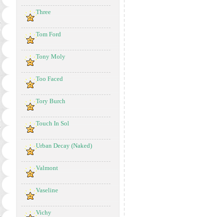
Three
Tom Ford
Tony Moly
Too Faced
Tory Burch
Touch In Sol
Urban Decay (Naked)
Valmont
Vaseline
Vichy