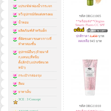
แปรง/พัฟ/ฟองน้ำ/กระจก
หวี/อุปกรณ์จัดแต่งทรงผม
รหัส ORG11005
**พร้อมส่ง**Origins
น้ำหอม
Smarty Plants CC SPF
ผลิตภัณฑ์สำหรับเด็ก
ปกติราคา
1,450
บาท
ที่ดัดขนตา/ขนตา/กาว/ที่
ลดเหลือ
945
บาท
ทำตาสองชั้น
อุปกรณ์อื่นๆ (ถ้วยมาส์
ก,แหนบ,ที่หนีบ
ดั้ง,ฝักบัว,แปรงขัดนวด
หน้า)
กระเป๋า/กล่อง/ถุง
สีผม
ยาทาเล็บ
3CE : 3 Concept
รหัส ORG11010