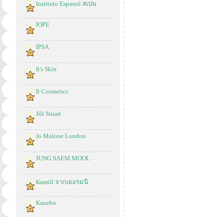
Instituto Espanol สเปน
IOPE
IPSA
It's Skin
It Cosmetics
Jill Stuart
Jo Malone London
JUNG SAEM MOOL
Kamill จากเยอรมนี
Kanebo