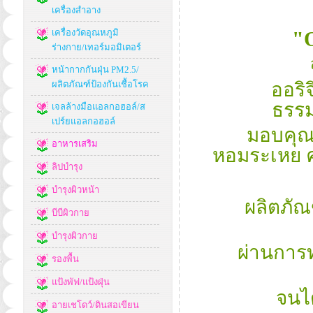
เครื่องสำอาง
เครื่องวัดอุณหภูมิ
"O
ร่างกาย/เทอร์มอมิเตอร์
หน้ากากกันฝุ่น PM2.5/
ผลิตภัณฑ์ป้องกันเชื้อโรค
ออริจ
ธรรม
เจลล้างมือแอลกอฮอล์/ส
เปร์ยแอลกอฮอล์
มอบคุณค
อาหารเสริม
หอมระเหย 
ลิปบำรุง
บำรุงผิวหน้า
ผลิตภัณ
บีบีผิวกาย
บำรุงผิวกาย
ผ่านการ
รองพื้น
แป้งพัฟ/แป้งฝุ่น
จนได
อายเชโดว์/ดินสอเขียน