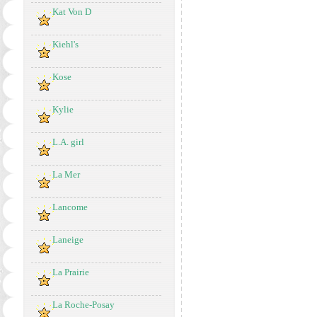
Kat Von D
Kiehl's
Kose
Kylie
L.A. girl
La Mer
Lancome
Laneige
La Prairie
La Roche-Posay