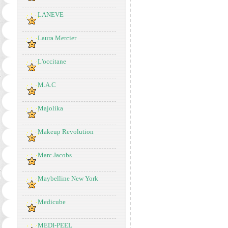
LANEVE
Laura Mercier
L'occitane
M.A.C
Majolika
Makeup Revolution
Marc Jacobs
Maybelline New York
Medicube
MEDI-PEEL