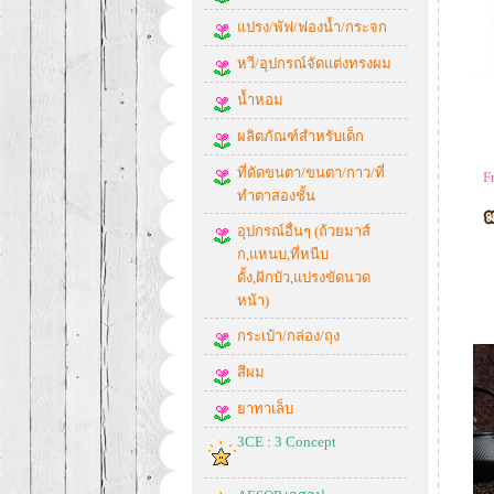
แปรง/พัฟ/ฟองน้ำ/กระจก
หวี/อุปกรณ์จัดแต่งทรงผม
น้ำหอม
ผลิตภัณฑ์สำหรับเด็ก
ที่ดัดขนตา/ขนตา/กาว/ที่
F
ทำตาสองชั้น
อุปกรณ์อื่นๆ (ถ้วยมาส์
ก,แหนบ,ที่หนีบ
ดั้ง,ฝักบัว,แปรงขัดนวด
หน้า)
กระเป๋า/กล่อง/ถุง
สีผม
ยาทาเล็บ
3CE : 3 Concept