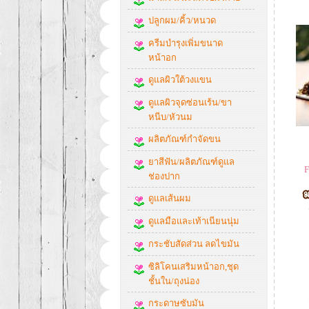
ปลูกผม/คิ้ว/หนวด
ครีมบำรุงเพิ่มขนาด
หน้าอก
ดูแลผิวใต้วงแขน
ดูแลผิวจุดซ่อนเร้น/ขา
หนีบ/หัวนม
ผลิตภัณฑ์กำจัดขน
ยาสีฟัน/ผลิตภัณฑ์ดูแล
F
ช่องปาก
ดูแลเส้นผม
ดูแลมือและเท้าเนียนนุ่ม
กระชับสัดส่วน ลดไขมัน
ซิลิโคนเสริมหน้าอก,ชุด
ชั้นใน/ถุงน่อง
กระดาษซับมัน