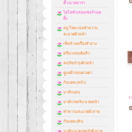
คิ้ว/มาสคาร่า
ไฮไลท์/บรอนเซอร์/เฉด
ดิ้ง
สบู่/โฟม/เจลทำความ
สะอาดผิวหน้า
เช็คล้างเครื่องสำอาง
ครีม/เจลแต้มสิว
สเปร์ยบำรุงผิวหน้า
ดููแลผิวรอบดวงตา
กันแดด (หน้า)
มาส์กแผ่น
F
มาส์ก/สครับ/นวดหน้า
ทำความสะอาดผิวกาย
กันแดด (ตัว)
มาส์ก/นวด/สครับผิวกาย