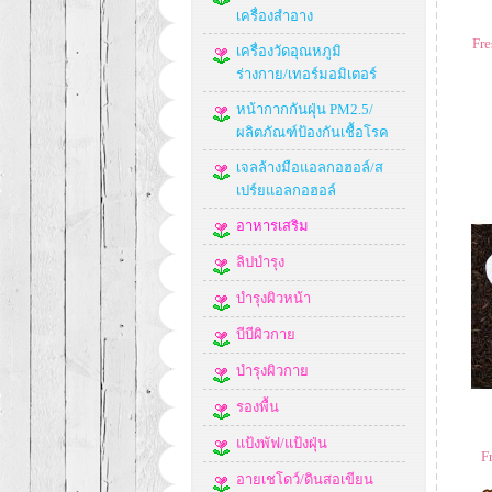
เครื่องสำอาง
Fre
เครื่องวัดอุณหภูมิ
ร่างกาย/เทอร์มอมิเตอร์
หน้ากากกันฝุ่น PM2.5/
ผลิตภัณฑ์ป้องกันเชื้อโรค
เจลล้างมือแอลกอฮอล์/ส
เปร์ยแอลกอฮอล์
อาหารเสริม
ลิปบำรุง
บำรุงผิวหน้า
บีบีผิวกาย
บำรุงผิวกาย
รองพื้น
แป้งพัฟ/แป้งฝุ่น
F
อายเชโดว์/ดินสอเขียน