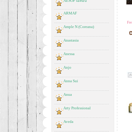
AESOP เอสอป
ARMAF
Fr
Ample N (Coreana)
Anastasia
Anessa
Anjo
Anna Sui
Anua
Arty Professional
Aveda