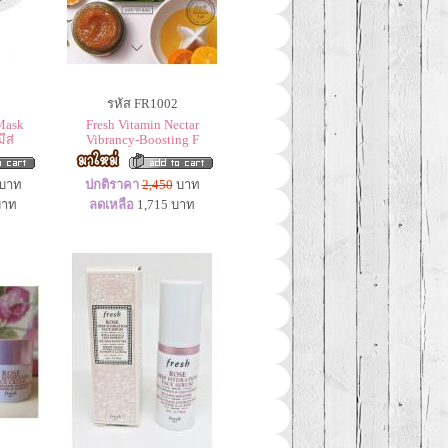
รหัส FR1002
Mask
Fresh Vitamin Nectar
ีส่
Vibrancy-Boosting F
บาท
ปกติราคา
2,450
บาท
าท
ลดเหลือ
1,715
บาท