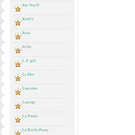
Kat Von D
Kiehl's
Kose
Kylie
L.A. girl
La Mer
Lancome
Laneige
La Prairie
La Roche-Posay