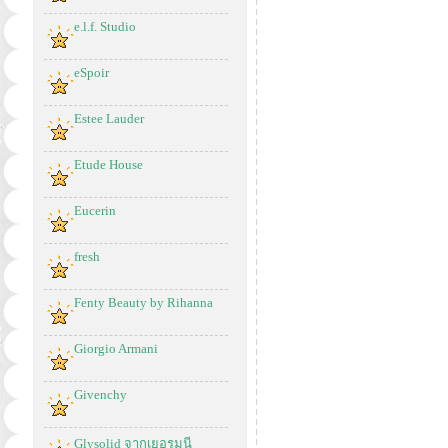
e.l.f. Studio
eSpoir
Estee Lauder
Etude House
Eucerin
fresh
Fenty Beauty by Rihanna
Giorgio Armani
Givenchy
Glysolid จากเยอรมนี