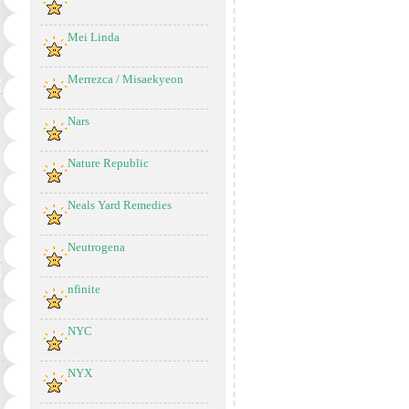
Mei Linda
Merrezca / Misaekyeon
Nars
Nature Republic
Neals Yard Remedies
Neutrogena
nfinite
NYC
NYX