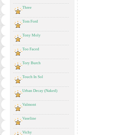
Three
Tom Ford
Tony Moly
Too Faced
Tory Burch
Touch In Sol
Urban Decay (Naked)
Valmont
Vaseline
Vichy