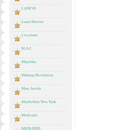
LANEVE
Laura Mercier
L'occitane
M.A.C
Majolika
Makeup Revolution
Marc Jacobs
Maybelline New York
Medicube
MEDI-PEEL