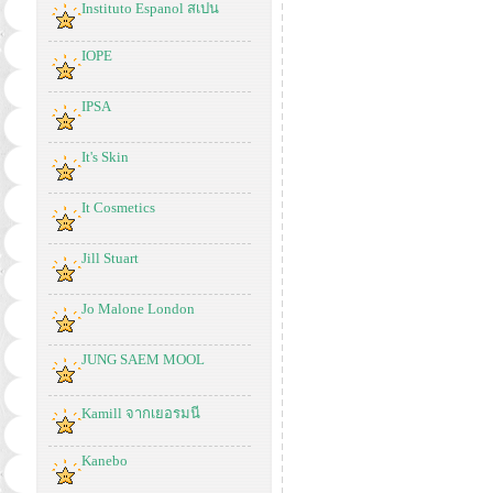
Instituto Espanol สเปน
IOPE
IPSA
It's Skin
It Cosmetics
Jill Stuart
Jo Malone London
JUNG SAEM MOOL
Kamill จากเยอรมนี
Kanebo