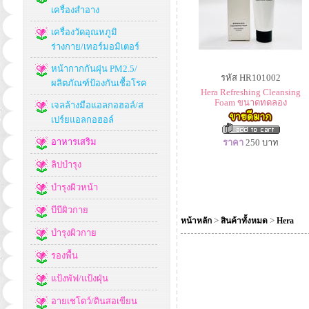
เครื่องสำอาง
เครื่องวัดอุณหภูมิ
ร่างกาย/เทอร์มอมิเตอร์
หน้ากากกันฝุ่น PM2.5/
รหัส HR101002
ผลิตภัณฑ์ป้องกันเชื้อโรค
Hera Refreshing Cleansing
Foam ขนาดทดลอง
เจลล้างมือแอลกอฮอล์/ส
เปร์ยแอลกอฮอล์
อาหารเสริม
ราคา
250
บาท
ลิปบำรุง
บำรุงผิวหน้า
บีบีผิวกาย
>
>
หน้าหลัก
สินค้าทั้งหมด
Hera
บำรุงผิวกาย
รองพื้น
แป้งพัฟ/แป้งฝุ่น
อายเชโดว์/ดินสอเขียน