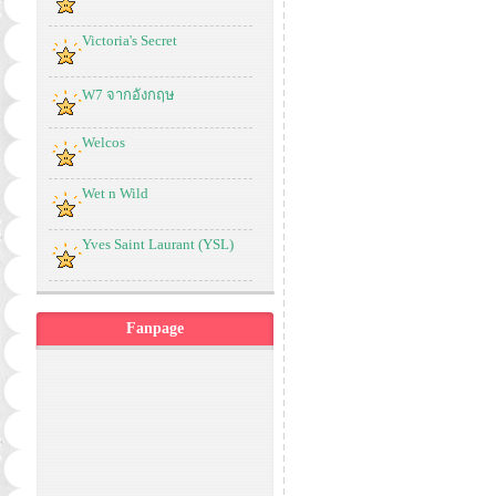
Victoria's Secret
W7 จากอังกฤษ
Welcos
Wet n Wild
Yves Saint Laurant (YSL)
Fanpage