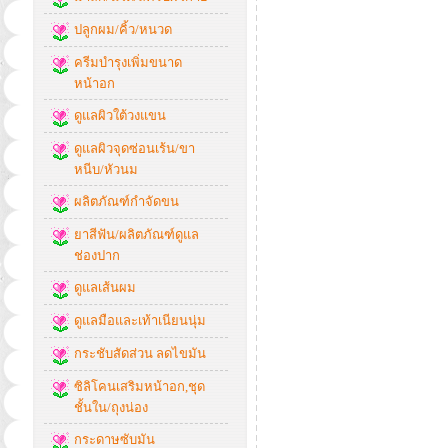
ปลูกผม/คิ้ว/หนวด
ครีมบำรุงเพิ่มขนาด
หน้าอก
ดูแลผิวใต้วงแขน
ดูแลผิวจุดซ่อนเร้น/ขา
หนีบ/หัวนม
ผลิตภัณฑ์กำจัดขน
ยาสีฟัน/ผลิตภัณฑ์ดูแล
ช่องปาก
ดูแลเส้นผม
ดูแลมือและเท้าเนียนนุ่ม
กระชับสัดส่วน ลดไขมัน
ซิลิโคนเสริมหน้าอก,ชุด
ชั้นใน/ถุงน่อง
กระดาษซับมัน