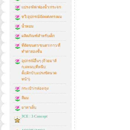
แปรง/พัฟ/ฟองน้ำ/กระจก
หวี/อุปกรณ์จัดแต่งทรงผม
น้ำหอม
ผลิตภัณฑ์สำหรับเด็ก
ที่ดัดขนตา/ขนตา/กาว/ที่
ทำตาสองชั้น
อุปกรณ์อื่นๆ (ถ้วยมาส์
ก,แหนบ,ที่หนีบ
ดั้ง,ฝักบัว,แปรงขัดนวด
หน้า)
กระเป๋า/กล่อง/ถุง
สีผม
ยาทาเล็บ
3CE : 3 Concept