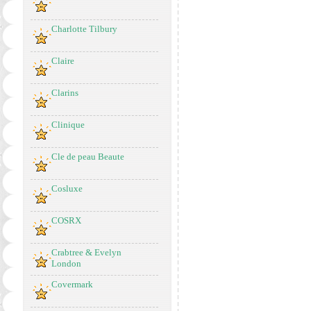
Charlotte Tilbury
Claire
Clarins
Clinique
Cle de peau Beaute
Cosluxe
COSRX
Crabtree & Evelyn
London
Covermark