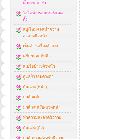
คิ้ว/มาสคาร่า
ไฮไลท์/บรอนเซอร์/เฉด
ดิ้ง
สบู่/โฟม/เจลทำความ
สะอาดผิวหน้า
เช็คล้างเครื่องสำอาง
ครีม/เจลแต้มสิว
สเปร์ยบำรุงผิวหน้า
ดููแลผิวรอบดวงตา
กันแดด (หน้า)
มาส์กแผ่น
มาส์ก/สครับ/นวดหน้า
ทำความสะอาดผิวกาย
กันแดด (ตัว)
มาส์ก/นวด/สครับผิวกาย