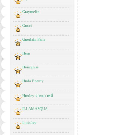
Graymelin
Gucci
Guerlain Paris
Hera
Hourglass
Huda Beauty
Huxley จากเกาหลี
ILLAMASQUA
Innisfree