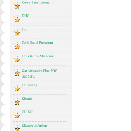
Dewy Tree Korea
DHC
Dior
DnB Snail Premium
DSB Korea Skincare
Das Gesunde Plus จาก
เยอรมัน
Dr. Young
Elemis
ELIXIR
Elizabeth Arden