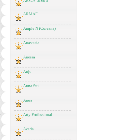
AESOP เอสอป
ARMAF
Ample N (Coreana)
Anastasia
Anessa
Anjo
Anna Sui
Anua
Arty Professional
Aveda