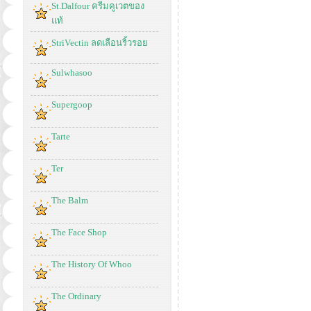
St.Dalfour ครีมคูเวตของ
แท้
StriVectin ลดเลือนริ้วรอย
Sulwhasoo
Supergoop
Tarte
Ter
The Balm
The Face Shop
The History Of Whoo
The Ordinary