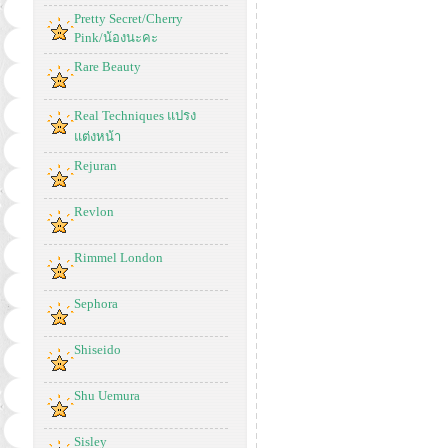
Pretty Secret/Cherry
Pink/น้องนะคะ
Rare Beauty
Real Techniques แปรง
แต่งหน้า
Rejuran
Revlon
Rimmel London
Sephora
Shiseido
Shu Uemura
Sisley