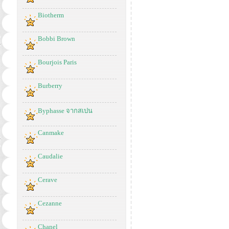
Biotherm
Bobbi Brown
Bourjois Paris
Burberry
Byphasse จากสเปน
Canmake
Caudalie
Cerave
Cezanne
Chanel