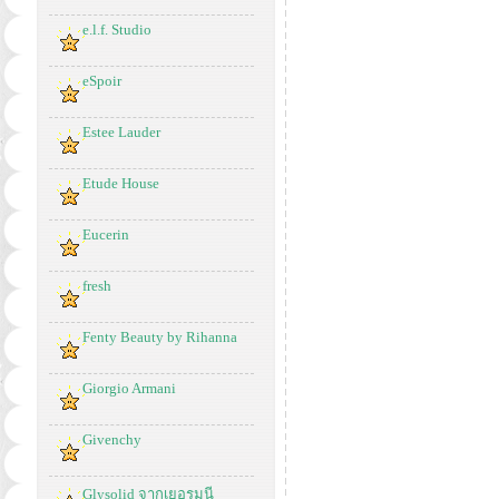
e.l.f. Studio
eSpoir
Estee Lauder
Etude House
Eucerin
fresh
Fenty Beauty by Rihanna
Giorgio Armani
Givenchy
Glysolid จากเยอรมนี