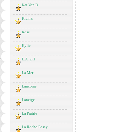
Kat Von D
Kiehl's
Kose
Kylie
L.A. girl
La Mer
Lancome
Laneige
La Prairie
La Roche-Posay