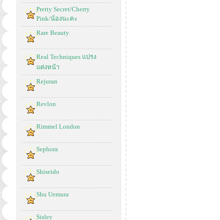
Pretty Secret/Cherry
Pink/น้องนะคะ
Rare Beauty
Real Techniques แปรง
แต่งหน้า
Rejuran
Revlon
Rimmel London
Sephora
Shiseido
Shu Uemura
Sisley