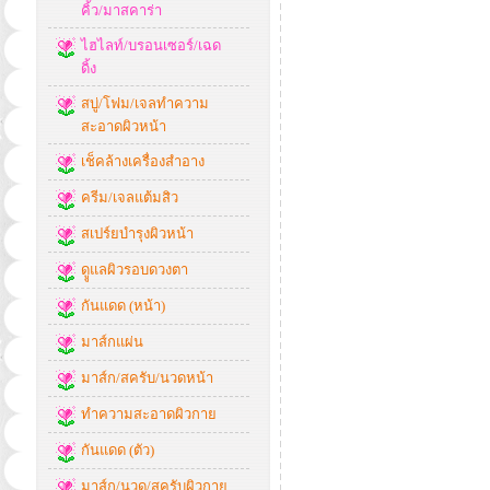
คิ้ว/มาสคาร่า
ไฮไลท์/บรอนเซอร์/เฉด
ดิ้ง
สบู่/โฟม/เจลทำความ
สะอาดผิวหน้า
เช็คล้างเครื่องสำอาง
ครีม/เจลแต้มสิว
สเปร์ยบำรุงผิวหน้า
ดููแลผิวรอบดวงตา
กันแดด (หน้า)
มาส์กแผ่น
มาส์ก/สครับ/นวดหน้า
ทำความสะอาดผิวกาย
กันแดด (ตัว)
มาส์ก/นวด/สครับผิวกาย