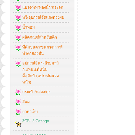
แปรง/พัฟ/ฟองน้ำ/กระจก
หวี/อุปกรณ์จัดแต่งทรงผม
น้ำหอม
ผลิตภัณฑ์สำหรับเด็ก
ที่ดัดขนตา/ขนตา/กาว/ที่
ทำตาสองชั้น
อุปกรณ์อื่นๆ (ถ้วยมาส์
ก,แหนบ,ที่หนีบ
ดั้ง,ฝักบัว,แปรงขัดนวด
หน้า)
กระเป๋า/กล่อง/ถุง
สีผม
ยาทาเล็บ
3CE : 3 Concept