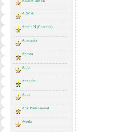
AESOP เอสอป
ARMAF
Ample N (Coreana)
Anastasia
Anessa
Anjo
Anna Sui
Anua
Arty Professional
Aveda