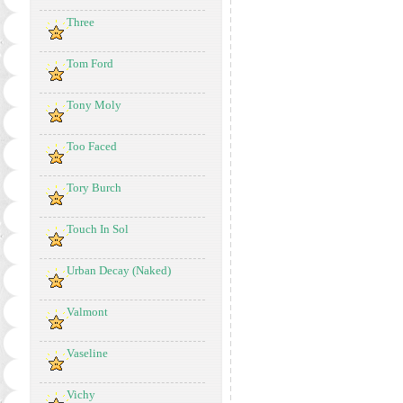
Three
Tom Ford
Tony Moly
Too Faced
Tory Burch
Touch In Sol
Urban Decay (Naked)
Valmont
Vaseline
Vichy