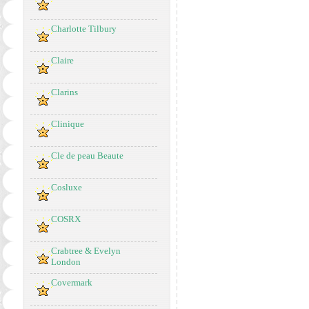
Charlotte Tilbury
Claire
Clarins
Clinique
Cle de peau Beaute
Cosluxe
COSRX
Crabtree & Evelyn
London
Covermark