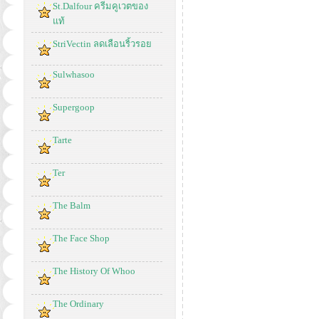
St.Dalfour ครีมคูเวตของ
แท้
StriVectin ลดเลือนริ้วรอย
Sulwhasoo
Supergoop
Tarte
Ter
The Balm
The Face Shop
The History Of Whoo
The Ordinary