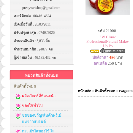
prettyvarishop@gmail.com
เบอร์ติดต่อ
: 0641614624
เปิดเมื่อวันที่
: 26/03/2011
รหัส 210001
ปรับปรุงล่าสุด
: 07/08/2026
3W Clinic
จำนวนสินค้า
: 5,833 ชิ้น
ProfessionalNatural Make-
Up Po
จำนวนสมาชิก
: 24077 คน
ปกติราคา
480
บาท
ผู้เข้าชมเว็บ
: 46,132,432 คน
ลดเหลือ
250
บาท
หมวดสินค้าทั้งหมด
สินค้าทั้งหมด
>
>
หน้าหลัก
สินค้าทั้งหมด
Palganto
ผลิตภัณฑ์ดีที่แนะนำ
ของใช้ทั่วไป
ชุดของขวัญ/สินค้าพรีเมี่
ยมจากแบรนด์
กระเป๋าใส่ของใช้ ใส่