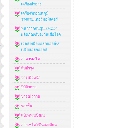
เครื่องสำอาง
เครื่องวัดอุณหภูมิ
ร่างกาย/เทอร์มอมิเตอร์
หน้ากากกันฝุ่น PM2.5/
ผลิตภัณฑ์ป้องกันเชื้อโรค
เจลล้างมือแอลกอฮอล์/ส
เปร์ยแอลกอฮอล์
อาหารเสริม
ลิปบำรุง
บำรุงผิวหน้า
บีบีผิวกาย
บำรุงผิวกาย
รองพื้น
แป้งพัฟ/แป้งฝุ่น
อายเชโดว์/ดินสอเขียน