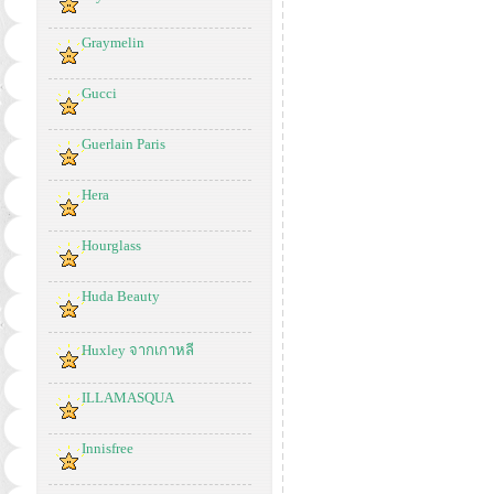
Graymelin
Gucci
Guerlain Paris
Hera
Hourglass
Huda Beauty
Huxley จากเกาหลี
ILLAMASQUA
Innisfree