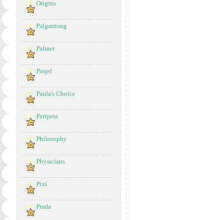
Origins
Palgantong
Palmer
Pasjel
Paula's Choice
Peripera
Philosophy
Physicians
Pixi
Prada