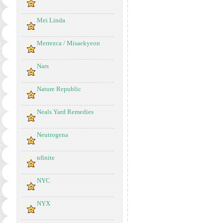
Mei Linda
Merrezca / Misaekyeon
Nars
Nature Republic
Neals Yard Remedies
Neutrogena
nfinite
NYC
NYX