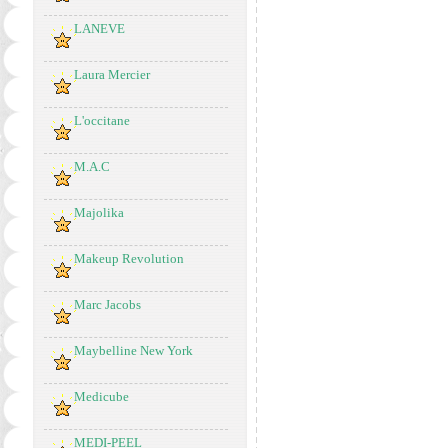
LANEVE
Laura Mercier
L'occitane
M.A.C
Majolika
Makeup Revolution
Marc Jacobs
Maybelline New York
Medicube
MEDI-PEEL