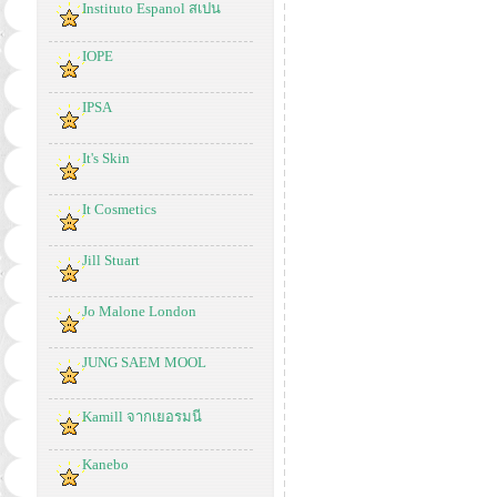
Instituto Espanol สเปน
IOPE
IPSA
It's Skin
It Cosmetics
Jill Stuart
Jo Malone London
JUNG SAEM MOOL
Kamill จากเยอรมนี
Kanebo