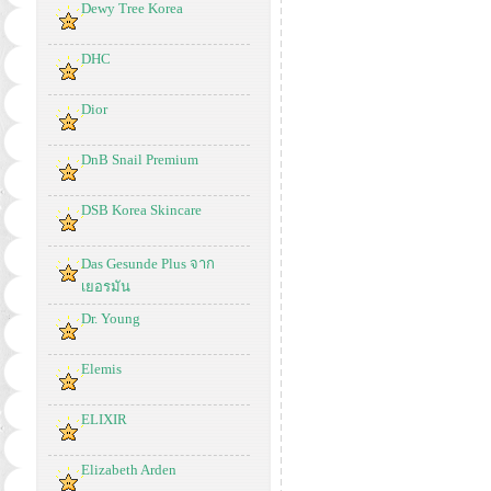
Dewy Tree Korea
DHC
Dior
DnB Snail Premium
DSB Korea Skincare
Das Gesunde Plus จาก
เยอรมัน
Dr. Young
Elemis
ELIXIR
Elizabeth Arden