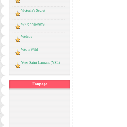
Victoria's Secret
W7 จากอังกฤษ
Welcos
Wet n Wild
Yves Saint Laurant (YSL)
Fanpage