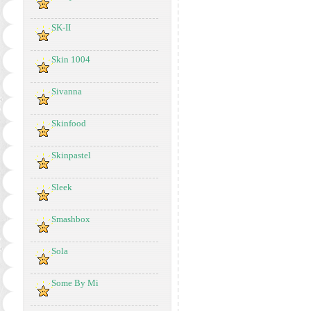
SK-II
Skin 1004
Sivanna
Skinfood
Skinpastel
Sleek
Smashbox
Sola
Some By Mi