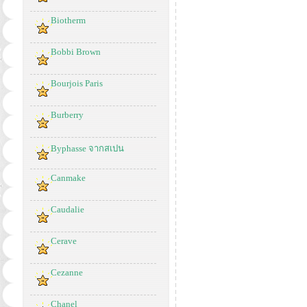
Biotherm
Bobbi Brown
Bourjois Paris
Burberry
Byphasse จากสเปน
Canmake
Caudalie
Cerave
Cezanne
Chanel