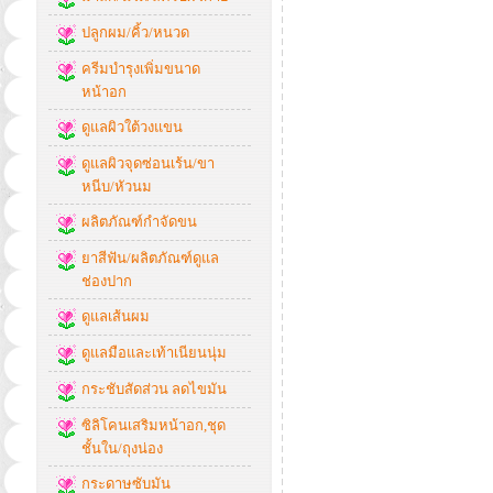
ปลูกผม/คิ้ว/หนวด
ครีมบำรุงเพิ่มขนาด
หน้าอก
ดูแลผิวใต้วงแขน
ดูแลผิวจุดซ่อนเร้น/ขา
หนีบ/หัวนม
ผลิตภัณฑ์กำจัดขน
ยาสีฟัน/ผลิตภัณฑ์ดูแล
ช่องปาก
ดูแลเส้นผม
ดูแลมือและเท้าเนียนนุ่ม
กระชับสัดส่วน ลดไขมัน
ซิลิโคนเสริมหน้าอก,ชุด
ชั้นใน/ถุงน่อง
กระดาษซับมัน