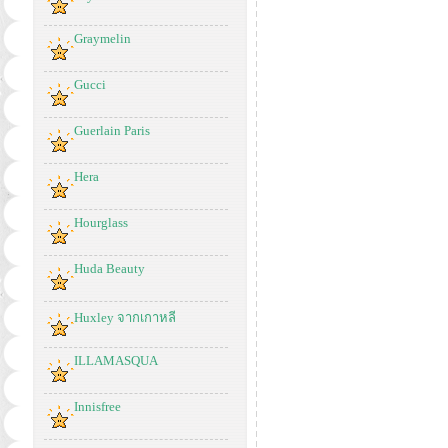
Graymelin
Gucci
Guerlain Paris
Hera
Hourglass
Huda Beauty
Huxley จากเกาหลี
ILLAMASQUA
Innisfree