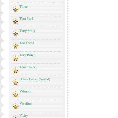
Three
Tom Ford
Tony Moly
Too Faced
Tory Burch
Touch In Sol
Urban Decay (Naked)
Valmont
Vaseline
Vichy