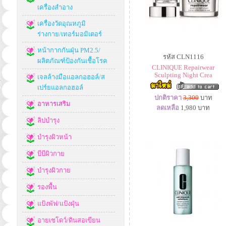
เครื่องสำอาง
เครื่องวัดอุณหภูมิ
ร่างกาย/เทอร์มอมิเตอร์
หน้ากากกันฝุ่น PM2.5/
รหัส CLN1116
ผลิตภัณฑ์ป้องกันเชื้อโรค
CLINIQUE Repairwear
Sculpting Night Crea
เจลล้างมือแอลกอฮอล์/ส
เปร์ยแอลกอฮอล์
ปกติราคา
3,300
บาท
อาหารเสริม
ลดเหลือ
1,980
บาท
ลิปบำรุง
บำรุงผิวหน้า
บีบีผิวกาย
บำรุงผิวกาย
รองพื้น
แป้งพัฟ/แป้งฝุ่น
อายเชโดว์/ดินสอเขียน