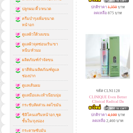
ปกติราคา
1,350
บาท
ปลูกผม/คิ้ว/หนวด
ลดเหลือ
875
บาท
ครีมบำรุงเพิ่มขนาด
หน้าอก
ดูแลผิวใต้วงแขน
ดูแลผิวจุดซ่อนเร้น/ขา
หนีบ/หัวนม
ผลิตภัณฑ์กำจัดขน
ยาสีฟัน/ผลิตภัณฑ์ดูแล
ช่องปาก
ดูแลเส้นผม
รหัส CLN1128
ดูแลมือและเท้าเนียนนุ่ม
CLINIQUE Even Better
Clinical Radical Da
กระชับสัดส่วน ลดไขมัน
ซิลิโคนเสริมหน้าอก,ชุด
ปกติราคา
4,100
บาท
ลดเหลือ
2,460
บาท
ชั้นใน/ถุงน่อง
กระดาษซับมัน