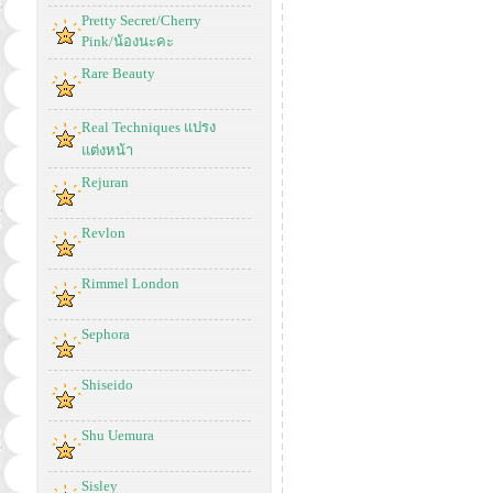
Pretty Secret/Cherry
Pink/น้องนะคะ
Rare Beauty
Real Techniques แปรง
แต่งหน้า
Rejuran
Revlon
Rimmel London
Sephora
Shiseido
Shu Uemura
Sisley