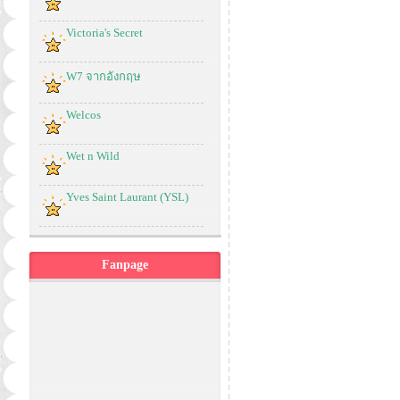
Victoria's Secret
W7 จากอังกฤษ
Welcos
Wet n Wild
Yves Saint Laurant (YSL)
Fanpage