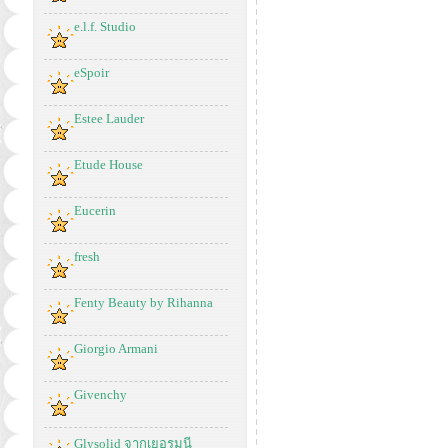
e.l.f. Studio
eSpoir
Estee Lauder
Etude House
Eucerin
fresh
Fenty Beauty by Rihanna
Giorgio Armani
Givenchy
Glysolid จากเยอรมนี