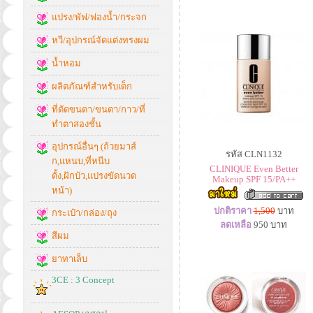
แปรง/พัฟ/ฟองน้ำ/กระจก
หวี/อุปกรณ์จัดแต่งทรงผม
น้ำหอม
ผลิตภัณฑ์สำหรับเด็ก
ที่ดัดขนตา/ขนตา/กาว/ที่
ทำตาสองชั้น
อุปกรณ์อื่นๆ (ถ้วยมาส์
รหัส CLN1132
ก,แหนบ,ที่หนีบ
CLINIQUE Even Better
ดั้ง,ฝักบัว,แปรงขัดนวด
Makeup SPF 15/PA++
หน้า)
ปกติราคา
1,500
บาท
กระเป๋า/กล่อง/ถุง
ลดเหลือ
950
บาท
สีผม
ยาทาเล็บ
3CE : 3 Concept