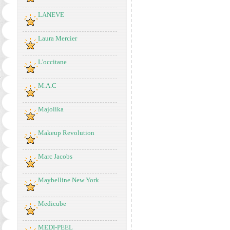
LANEVE
Laura Mercier
L'occitane
M.A.C
Majolika
Makeup Revolution
Marc Jacobs
Maybelline New York
Medicube
MEDI-PEEL