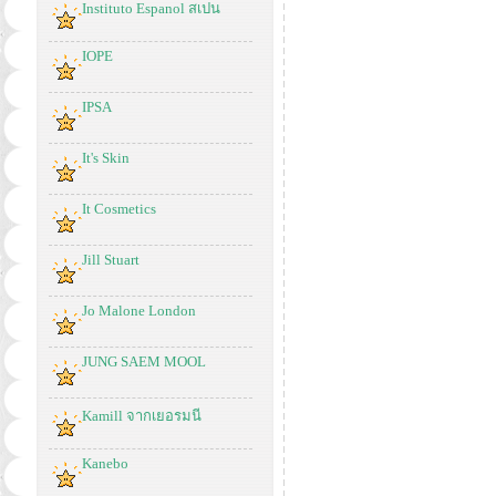
Instituto Espanol สเปน
IOPE
IPSA
It's Skin
It Cosmetics
Jill Stuart
Jo Malone London
JUNG SAEM MOOL
Kamill จากเยอรมนี
Kanebo