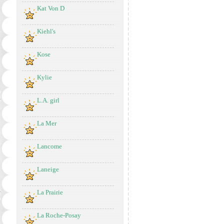
Kat Von D
Kiehl's
Kose
Kylie
L.A. girl
La Mer
Lancome
Laneige
La Prairie
La Roche-Posay