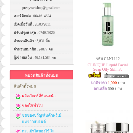
prettyvarishop@gmail.com
เบอร์ติดต่อ
: 0641614624
เปิดเมื่อวันที่
: 26/03/2011
ปรับปรุงล่าสุด
: 07/08/2026
จำนวนสินค้า
: 5,831 ชิ้น
จำนวนสมาชิก
: 24077 คน
ผู้เข้าชมเว็บ
: 46,131,584 คน
รหัส CLN1112
CLINIQUE Liquid Facial
Soap Oily Skin Fo
หมวดสินค้าทั้งหมด
ปกติราคา
1,000
บาท
สินค้าทั้งหมด
ลดเหลือ
600
บาท
ผลิตภัณฑ์ดีที่แนะนำ
ของใช้ทั่วไป
ชุดของขวัญ/สินค้าพรีเมี่
ยมจากแบรนด์
กระเป๋าใส่ของใช้ ใส่