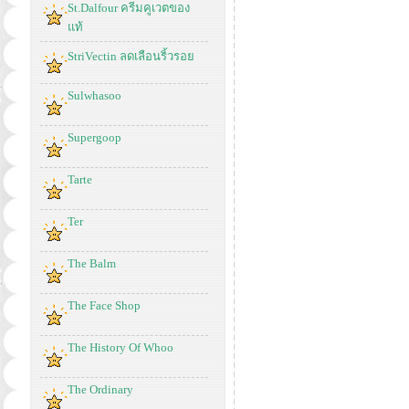
St.Dalfour ครีมคูเวตของ
แท้
StriVectin ลดเลือนริ้วรอย
Sulwhasoo
Supergoop
Tarte
Ter
The Balm
The Face Shop
The History Of Whoo
The Ordinary