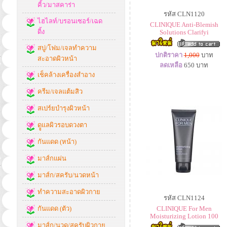
คิ้ว/มาสคาร่า
รหัส CLN1120
ไฮไลท์/บรอนเซอร์/เฉด
CLINIQUE Anti-Blemish
ดิ้ง
Solutions Clarifyi
สบู่/โฟม/เจลทำความ
ปกติราคา
1,000
บาท
สะอาดผิวหน้า
ลดเหลือ
650
บาท
เช็คล้างเครื่องสำอาง
ครีม/เจลแต้มสิว
สเปร์ยบำรุงผิวหน้า
ดููแลผิวรอบดวงตา
กันแดด (หน้า)
มาส์กแผ่น
มาส์ก/สครับ/นวดหน้า
ทำความสะอาดผิวกาย
รหัส CLN1124
กันแดด (ตัว)
CLINIQUE For Men
Moisturizing Lotion 100
มาส์ก/นวด/สครับผิวกาย