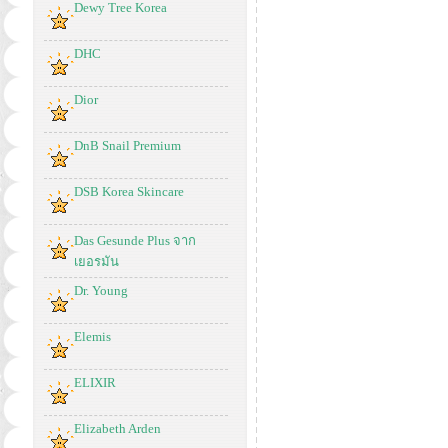
Dewy Tree Korea
DHC
Dior
DnB Snail Premium
DSB Korea Skincare
Das Gesunde Plus จาก
เยอรมัน
Dr. Young
Elemis
ELIXIR
Elizabeth Arden