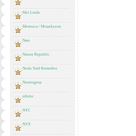
Mei Linda
Merrezca / Misaekyeon
Nars
Nature Republic
Neals Yard Remedies
Neutrogena
nfinite
NYC
NYX