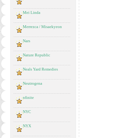
Mei Linda
Merrezca / Misaekyeon
Nars
Nature Republic
Neals Yard Remedies
Neutrogena
nfinite
NYC
NYX