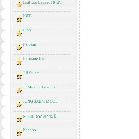
Instituto Espanol สเปน
IOPE
IPSA
It's Skin
It Cosmetics
Jill Stuart
Jo Malone London
JUNG SAEM MOOL
Kamill จากเยอรมนี
Kanebo