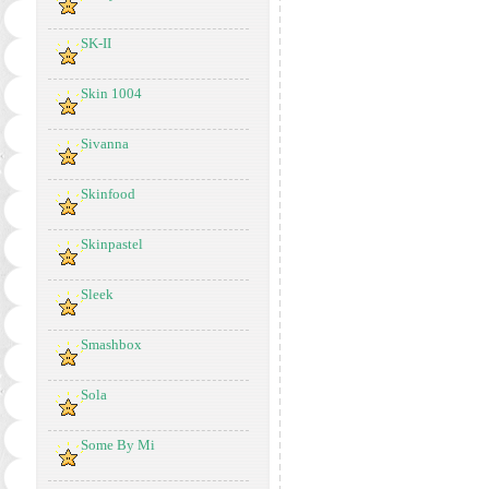
SK-II
Skin 1004
Sivanna
Skinfood
Skinpastel
Sleek
Smashbox
Sola
Some By Mi