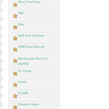
Dewy Tree Korea
DHC
Dior
DnB Snail Premium
DSB Korea Skincare
Das Gesunde Plus จาก
เยอรมัน
Dr. Young
Elemis
ELIXIR
Elizabeth Arden