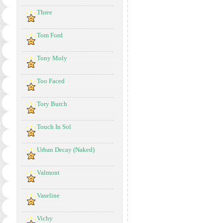
Three
Tom Ford
Tony Moly
Too Faced
Tory Burch
Touch In Sol
Urban Decay (Naked)
Valmont
Vaseline
Vichy