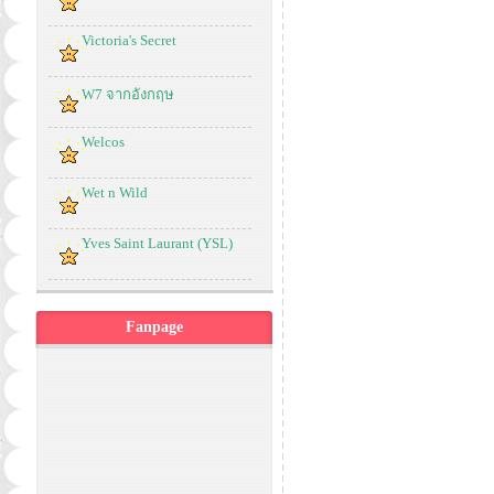
Victoria's Secret
W7 จากอังกฤษ
Welcos
Wet n Wild
Yves Saint Laurant (YSL)
Fanpage