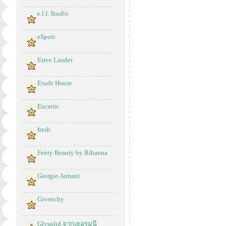
e.l.f. Studio
eSpoir
Estee Lauder
Etude House
Eucerin
fresh
Fenty Beauty by Rihanna
Giorgio Armani
Givenchy
Glysolid จากเยอรมนี