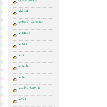
AESOP เอสอป
ARMAF
Ample N (Coreana)
Anastasia
Anessa
Anjo
Anna Sui
Anua
Arty Professional
Aveda