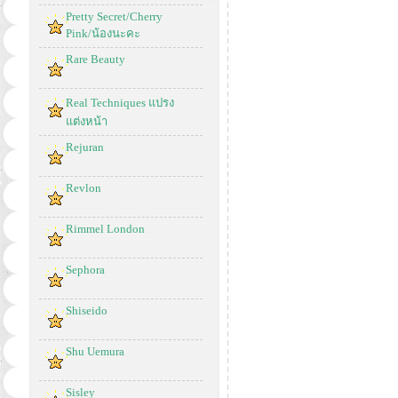
Pretty Secret/Cherry
Pink/น้องนะคะ
Rare Beauty
Real Techniques แปรง
แต่งหน้า
Rejuran
Revlon
Rimmel London
Sephora
Shiseido
Shu Uemura
Sisley