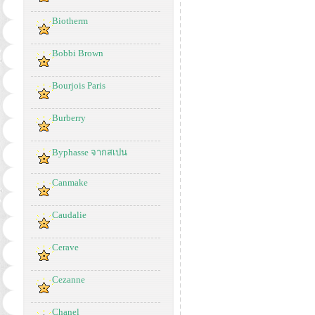
Biotherm
Bobbi Brown
Bourjois Paris
Burberry
Byphasse จากสเปน
Canmake
Caudalie
Cerave
Cezanne
Chanel