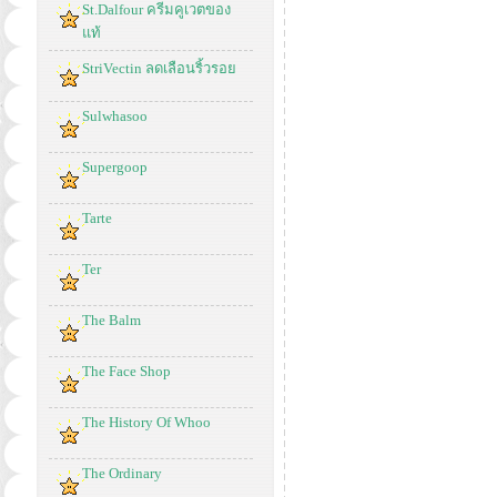
St.Dalfour ครีมคูเวตของ
แท้
StriVectin ลดเลือนริ้วรอย
Sulwhasoo
Supergoop
Tarte
Ter
The Balm
The Face Shop
The History Of Whoo
The Ordinary