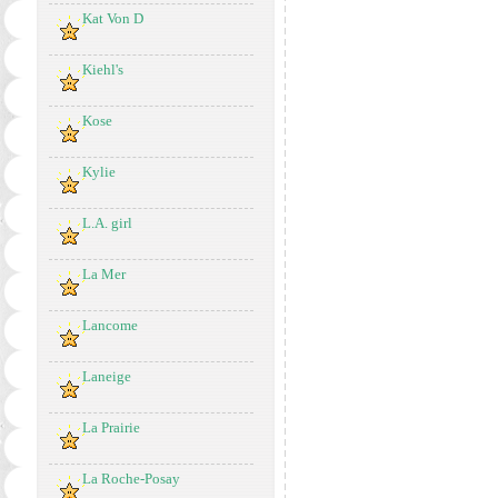
Kat Von D
Kiehl's
Kose
Kylie
L.A. girl
La Mer
Lancome
Laneige
La Prairie
La Roche-Posay