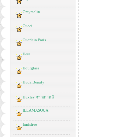
Graymelin
Gucci
Guerlain Paris
Hera
Hourglass
Huda Beauty
Huxley จากเกาหลี
ILLAMASQUA
Innisfree