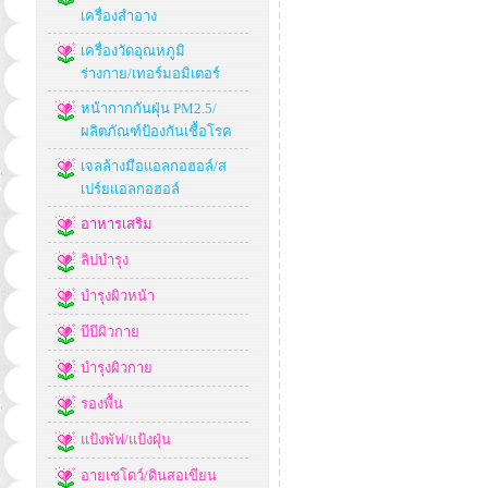
เครื่องสำอาง
เครื่องวัดอุณหภูมิ
ร่างกาย/เทอร์มอมิเตอร์
หน้ากากกันฝุ่น PM2.5/
ผลิตภัณฑ์ป้องกันเชื้อโรค
เจลล้างมือแอลกอฮอล์/ส
เปร์ยแอลกอฮอล์
อาหารเสริม
ลิปบำรุง
บำรุงผิวหน้า
บีบีผิวกาย
บำรุงผิวกาย
รองพื้น
แป้งพัฟ/แป้งฝุ่น
อายเชโดว์/ดินสอเขียน