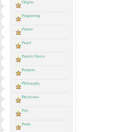
Origins
Palgantong
Palmer
Pasjel
Paula's Choice
Peripera
Philosophy
Physicians
Pixi
Prada