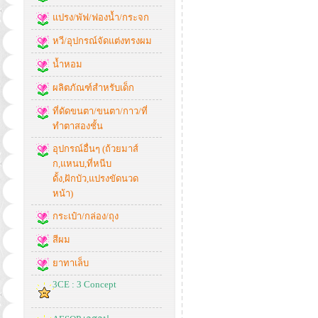
แปรง/พัฟ/ฟองน้ำ/กระจก
หวี/อุปกรณ์จัดแต่งทรงผม
น้ำหอม
ผลิตภัณฑ์สำหรับเด็ก
ที่ดัดขนตา/ขนตา/กาว/ที่
ทำตาสองชั้น
อุปกรณ์อื่นๆ (ถ้วยมาส์
ก,แหนบ,ที่หนีบ
ดั้ง,ฝักบัว,แปรงขัดนวด
หน้า)
กระเป๋า/กล่อง/ถุง
สีผม
ยาทาเล็บ
3CE : 3 Concept