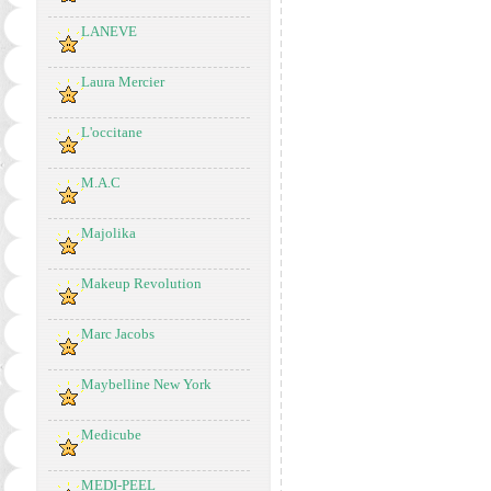
LANEVE
Laura Mercier
L'occitane
M.A.C
Majolika
Makeup Revolution
Marc Jacobs
Maybelline New York
Medicube
MEDI-PEEL