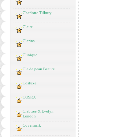
Charlotte Tilbury
Claire
Clarins
Clinique
Cle de peau Beaute
Cosluxe
COSRX
Crabtree & Evelyn
London
Covermark