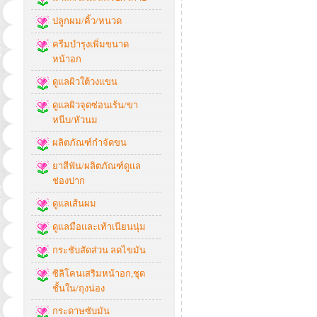
ปลูกผม/คิ้ว/หนวด
ครีมบำรุงเพิ่มขนาด
หน้าอก
ดูแลผิวใต้วงแขน
ดูแลผิวจุดซ่อนเร้น/ขา
หนีบ/หัวนม
ผลิตภัณฑ์กำจัดขน
ยาสีฟัน/ผลิตภัณฑ์ดูแล
ช่องปาก
ดูแลเส้นผม
ดูแลมือและเท้าเนียนนุ่ม
กระชับสัดส่วน ลดไขมัน
ซิลิโคนเสริมหน้าอก,ชุด
ชั้นใน/ถุงน่อง
กระดาษซับมัน