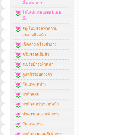
คิ้ว/มาสคาร่า
ไฮไลท์/บรอนเซอร์/เฉด
ดิ้ง
สบู่/โฟม/เจลทำความ
สะอาดผิวหน้า
เช็คล้างเครื่องสำอาง
ครีม/เจลแต้มสิว
สเปร์ยบำรุงผิวหน้า
ดููแลผิวรอบดวงตา
กันแดด (หน้า)
มาส์กแผ่น
มาส์ก/สครับ/นวดหน้า
ทำความสะอาดผิวกาย
กันแดด (ตัว)
มาส์ก/นวด/สครับผิวกาย