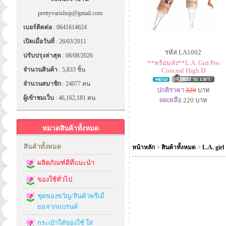
prettyvarishop@gmail.com
เบอร์ติดต่อ
: 0641614624
เปิดเมื่อวันที่
: 26/03/2011
รหัส LA1002
ปรับปรุงล่าสุด
: 08/08/2026
**พร้อมส่ง**L.A. Girl Pro
จำนวนสินค้า
: 5,833 ชิ้น
Conceal High D
จำนวนสมาชิก
: 24077 คน
ปกติราคา
320
บาท
ผู้เข้าชมเว็บ
: 46,162,181 คน
ลดเหลือ
220
บาท
หมวดสินค้าทั้งหมด
สินค้าทั้งหมด
>
>
หน้าหลัก
สินค้าทั้งหมด
L.A. girl
ผลิตภัณฑ์ดีที่แนะนำ
ของใช้ทั่วไป
ชุดของขวัญ/สินค้าพรีเมี่
ยมจากแบรนด์
กระเป๋าใส่ของใช้ ใส่