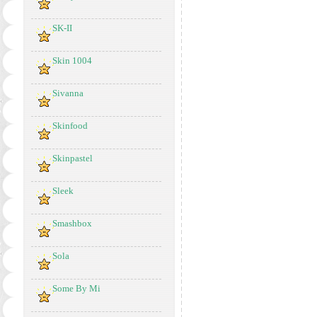
SK-II
Skin 1004
Sivanna
Skinfood
Skinpastel
Sleek
Smashbox
Sola
Some By Mi