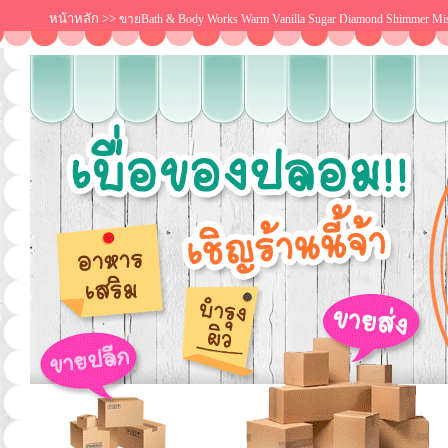
หน้าหลัก
>>
ขายBath & Body Works Warm Vanilla Sugar Diamond Shimmer Mist 