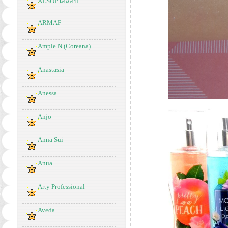
AESOP เอสอป
ARMAF
Ample N (Coreana)
Anastasia
Anessa
Anjo
Anna Sui
Anua
Arty Professional
Aveda