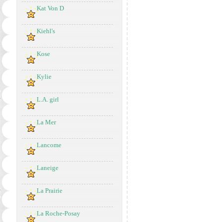
Kat Von D
Kiehl's
Kose
Kylie
L.A. girl
La Mer
Lancome
Laneige
La Prairie
La Roche-Posay