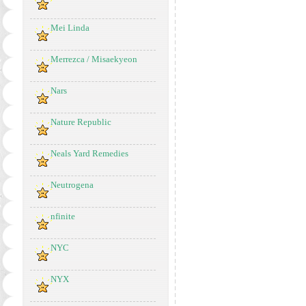
Mei Linda
Merrezca / Misaekyeon
Nars
Nature Republic
Neals Yard Remedies
Neutrogena
nfinite
NYC
NYX