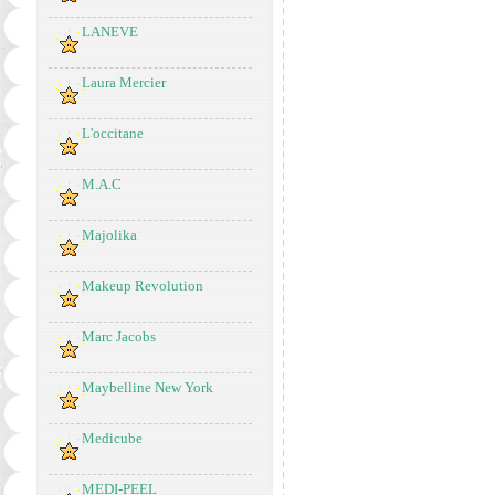
LANEVE
Laura Mercier
L'occitane
M.A.C
Majolika
Makeup Revolution
Marc Jacobs
Maybelline New York
Medicube
MEDI-PEEL