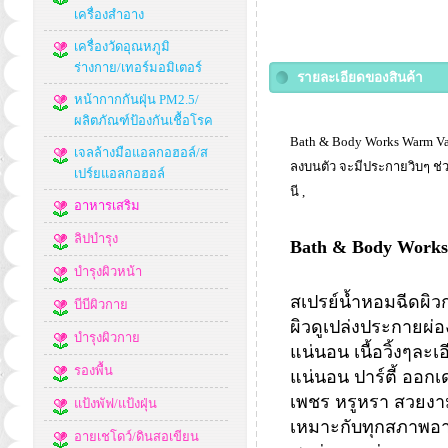
เครื่องสำอาง
เครื่องวัดอุณหภูมิ
ร่างกาย/เทอร์มอมิเตอร์
รายละเอียดของสินค้า
หน้ากากกันฝุ่น PM2.5/
ผลิตภัณฑ์ป้องกันเชื้อโรค
Bath & Body Works Warm Van
เจลล้างมือแอลกอฮอล์/ส
ลงบนตัว จะมีประกายวิบๆ ช่วย
เปร์ยแอลกอฮอล์
นี ,
อาหารเสริม
ลิปบำรุง
Bath & Body Works
บำรุงผิวหน้า
สเปรย์น้ำหอมฉีดผิวก
บีบีผิวกาย
ผิวดูเปล่งประกายผ่อง
บำรุงผิวกาย
แน่นอน เนื้อวิ้งๆละเ
รองพื้น
แน่นอน ปาร์ตี้ ออกเ
เพชร หรูหรา สวยงาม
แป้งพัฟ/แป้งฝุ่น
เหมาะกับทุกสภาพอากา
อายเชโดว์/ดินสอเขียน