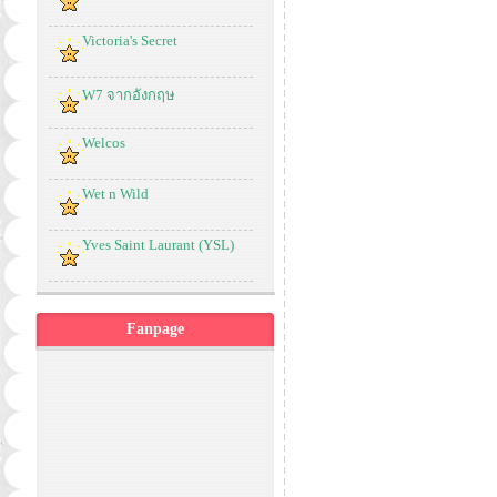
Victoria's Secret
W7 จากอังกฤษ
Welcos
Wet n Wild
Yves Saint Laurant (YSL)
Fanpage