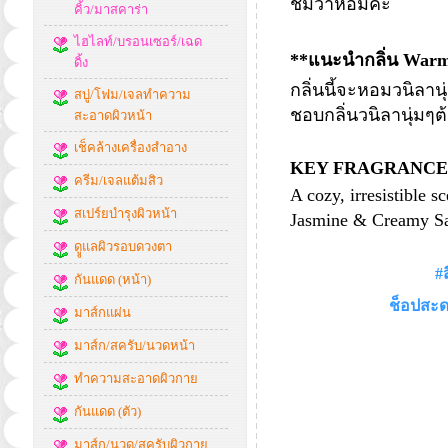
ชมว่าหอมค่ะ
คิ้ว/มาสคาร่า
ไฮไลท์/บรอนเซอร์/เฉด
**แนะนำกลิ่น
Warm 
ดิ้ง
กลิ่นนี้จะหอมวนิลา
สบู่/โฟม/เจลทำความ
ชอบกลิ่นวนิลานุ่มๆ
สะอาดผิวหน้า
เช็คล้างเครื่องสำอาง
KEY FRAGRANCE
ครีม/เจลแต้มสิว
A cozy, irresistible s
สเปร์ยบำรุงผิวหน้า
Jasmine & Creamy S
ดููแลผิวรอบดวงตา
#
กันแดด (หน้า)
ช็อปสะด
มาส์กแผ่น
มาส์ก/สครับ/นวดหน้า
ทำความสะอาดผิวกาย
กันแดด (ตัว)
มาส์ก/นวด/สครับผิวกาย