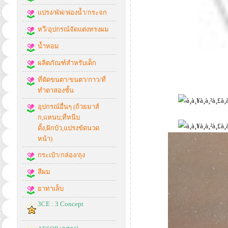
แปรง/พัฟ/ฟองน้ำ/กระจก
หวี/อุปกรณ์จัดแต่งทรงผม
น้ำหอม
ผลิตภัณฑ์สำหรับเด็ก
ที่ดัดขนตา/ขนตา/กาว/ที่
ทำตาสองชั้น
อุปกรณ์อื่นๆ (ถ้วยมาส์
ก,แหนบ,ที่หนีบ
ดั้ง,ฝักบัว,แปรงขัดนวด
หน้า)
กระเป๋า/กล่อง/ถุง
สีผม
ยาทาเล็บ
3CE : 3 Concept