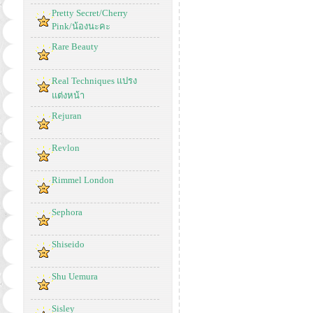
Pretty Secret/Cherry
Pink/น้องนะคะ
Rare Beauty
Real Techniques แปรง
แต่งหน้า
Rejuran
Revlon
Rimmel London
Sephora
Shiseido
Shu Uemura
Sisley