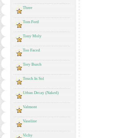
Three
Tom Ford
Tony Moly
Too Faced
Tory Burch
Touch In Sol
Urban Decay (Naked)
Valmont
Vaseline
Vichy