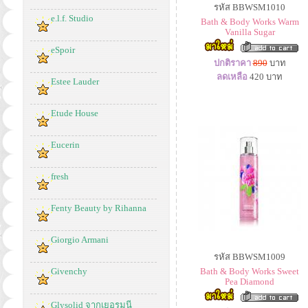
รหัส BBWSM1010
e.l.f. Studio
Bath & Body Works Warm
Vanilla Sugar
eSpoir
ปกติราคา
890
บาท
ลดเหลือ
420
บาท
Estee Lauder
Etude House
Eucerin
fresh
Fenty Beauty by Rihanna
Giorgio Armani
รหัส BBWSM1009
Givenchy
Bath & Body Works Sweet
Pea Diamond
Glysolid จากเยอรมนี