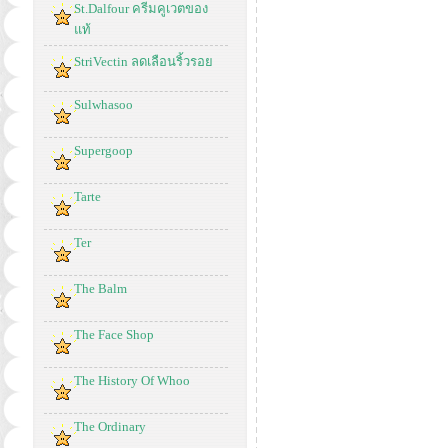
St.Dalfour ครีมคูเวตของ
แท้
StriVectin ลดเลือนริ้วรอย
Sulwhasoo
Supergoop
Tarte
Ter
The Balm
The Face Shop
The History Of Whoo
The Ordinary