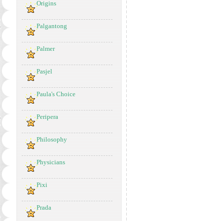
Origins
Palgantong
Palmer
Pasjel
Paula's Choice
Peripera
Philosophy
Physicians
Pixi
Prada