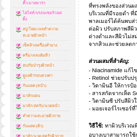
คิ้ว/มาสคาร่า
ที่ทรงพลังของส่วนผส
ไฮไลท์/บรอนเซอร์/เฉด
บริเวณที่มีรอยดำ ที่
ดิ้ง
พาลเมอร์ได้ค้นพบส่ว
ต่อผิว ปรับสภาพสีผ
สบู่/โฟม/เจลทำความ
สะอาดผิวหน้า
ด่างดำและสีผิวไม่ส
จากสิวและช่วยลดกา
เช็คล้างเครื่องสำอาง
ครีม/เจลแต้มสิว
ส่วนผสมที่สำคัญ:
สเปร์ยบำรุงผิวหน้า
- Niacinamide แก้ไ
ดููแลผิวรอบดวงตา
- Retinol ช่วยปรับป
- วิตามินอี ให้การ
กันแดด (หน้า)
- สารสกัดจากเห็ด 
มาส์กแผ่น
- วิตามินซี ปรับสีผ
มาส์ก/สครับ/นวดหน้า
- มอยเจอร์ไรเซอร์ที่
ทำความสะอาดผิวกาย
วิธีใช้:
ทาผิวบริเวณที
กันแดด (ตัว)
อบางเบาสามารถใช้ก
มาส์ก/นวด/สครับผิวกาย