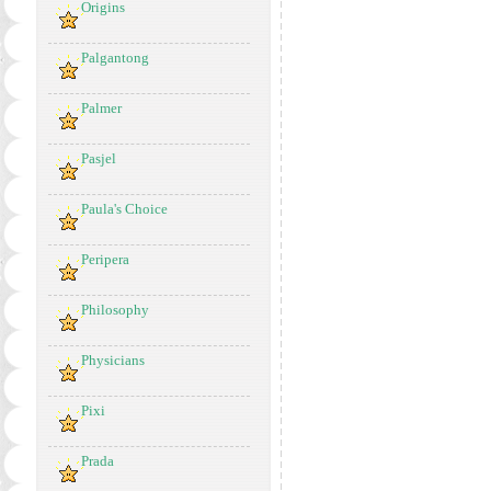
Origins
Palgantong
Palmer
Pasjel
Paula's Choice
Peripera
Philosophy
Physicians
Pixi
Prada