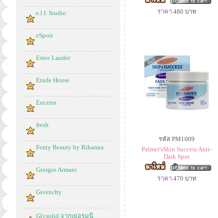
ราคา
480
บาท
e.l.f. Studio
eSpoir
Estee Lauder
Etude House
Eucerin
fresh
รหัส PM1009
Fenty Beauty by Rihanna
Palmer'sSkin Success Anti-
Dark Spot
Giorgio Armani
ราคา
470
บาท
Givenchy
Glysolid จากเยอรมนี