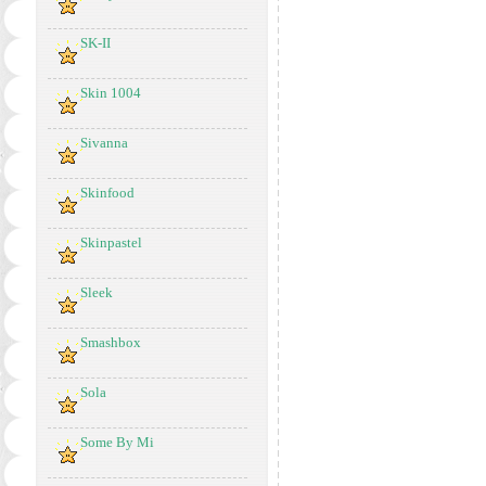
SK-II
Skin 1004
Sivanna
Skinfood
Skinpastel
Sleek
Smashbox
Sola
Some By Mi