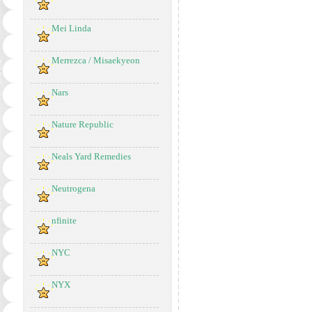
Mei Linda
Merrezca / Misaekyeon
Nars
Nature Republic
Neals Yard Remedies
Neutrogena
nfinite
NYC
NYX