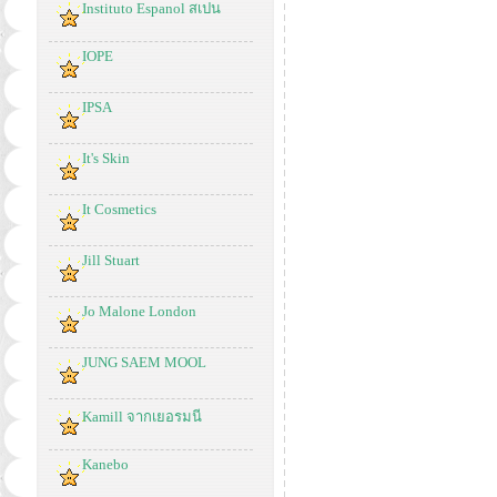
Instituto Espanol สเปน
IOPE
IPSA
It's Skin
It Cosmetics
Jill Stuart
Jo Malone London
JUNG SAEM MOOL
Kamill จากเยอรมนี
Kanebo