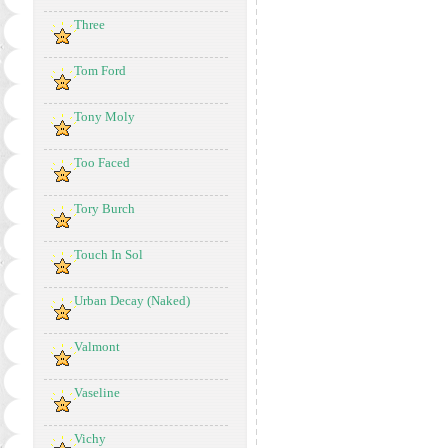
Three
Tom Ford
Tony Moly
Too Faced
Tory Burch
Touch In Sol
Urban Decay (Naked)
Valmont
Vaseline
Vichy