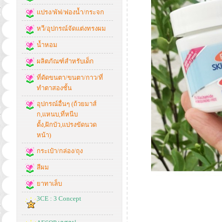
แปรง/พัฟ/ฟองน้ำ/กระจก
หวี/อุปกรณ์จัดแต่งทรงผม
น้ำหอม
ผลิตภัณฑ์สำหรับเด็ก
ที่ดัดขนตา/ขนตา/กาว/ที่
ทำตาสองชั้น
อุปกรณ์อื่นๆ (ถ้วยมาส์
ก,แหนบ,ที่หนีบ
ดั้ง,ฝักบัว,แปรงขัดนวด
หน้า)
กระเป๋า/กล่อง/ถุง
สีผม
ยาทาเล็บ
3CE : 3 Concept