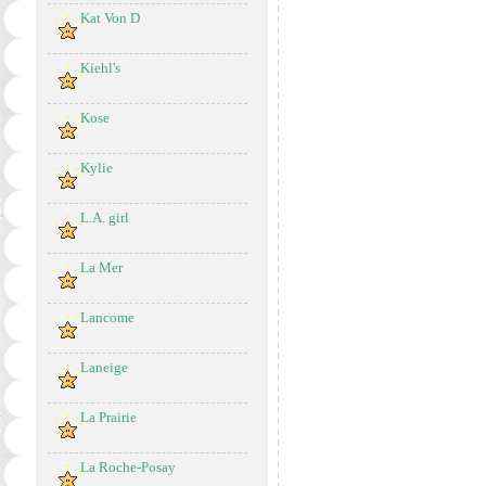
Kat Von D
Kiehl's
Kose
Kylie
L.A. girl
La Mer
Lancome
Laneige
La Prairie
La Roche-Posay