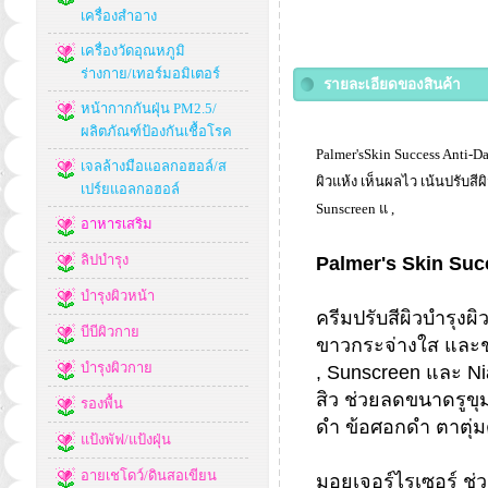
เครื่องสำอาง
เครื่องวัดอุณหภูมิ
ร่างกาย/เทอร์มอมิเตอร์
รายละเอียดของสินค้า
หน้ากากกันฝุ่น PM2.5/
ผลิตภัณฑ์ป้องกันเชื้อโรค
Palmer'sSkin Success Anti-D
เจลล้างมือแอลกอฮอล์/ส
ผิวแห้ง เห็นผลไว เน้นปรับสี
เปร์ยแอลกอฮอล์
Sunscreen แ ,
อาหารเสริม
ลิปบำรุง
Palmer's Skin Suc
บำรุงผิวหน้า
ครีมปรับสีผิวบำรุงผิ
บีบีผิวกาย
ขาวกระจ่างใส และช่ว
บำรุงผิวกาย
, Sunscreen และ N
สิว ช่วยลดขนาดรูขุ
รองพื้น
ดำ ข้อศอกดำ ตาตุ่ม
แป้งพัฟ/แป้งฝุ่น
อายเชโดว์/ดินสอเขียน
มอยเจอร์ไรเซอร์ ช่ว