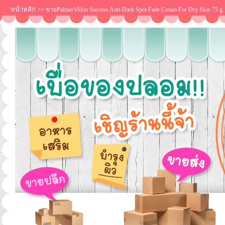
หน้าหลัก
>>
ขายPalmer'sSkin Success Anti-Dark Spot Fade Cream For Dry Skin 75 g