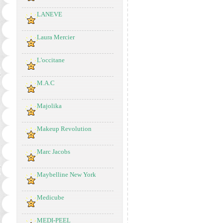
LANEVE
Laura Mercier
L'occitane
M.A.C
Majolika
Makeup Revolution
Marc Jacobs
Maybelline New York
Medicube
MEDI-PEEL