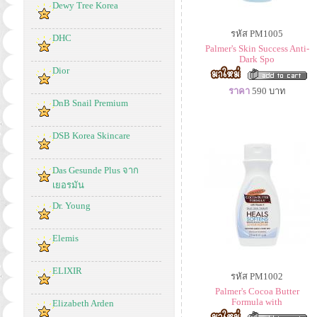
Dewy Tree Korea
รหัส PM1005
DHC
Palmer's Skin Success Anti-
Dark Spo
Dior
ราคา
590
บาท
DnB Snail Premium
DSB Korea Skincare
Das Gesunde Plus จาก
เยอรมัน
Dr. Young
Elemis
ELIXIR
รหัส PM1002
Palmer's Cocoa Butter
Formula with
Elizabeth Arden