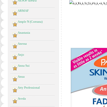
AESOP เอสอป
ARMAF
Ample N (Coreana)
Anastasia
Anessa
Anjo
Anna Sui
Anua
Arty Professional
Aveda