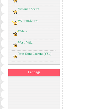
Victoria's Secret
W7 จากอังกฤษ
Welcos
Wet n Wild
Yves Saint Laurant (YSL)
Fanpage