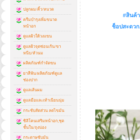
ปลูกผม/คิ้ว/หนวด
#สินค้
ครีมบำรุงเพิ่มขนาด
ช็อปสะดวก.
หน้าอก
ดูแลผิวใต้วงแขน
ดูแลผิวจุดซ่อนเร้น/ขา
หนีบ/หัวนม
ผลิตภัณฑ์กำจัดขน
ยาสีฟัน/ผลิตภัณฑ์ดูแล
ช่องปาก
ดูแลเส้นผม
ดูแลมือและเท้าเนียนนุ่ม
กระชับสัดส่วน ลดไขมัน
ซิลิโคนเสริมหน้าอก,ชุด
ชั้นใน/ถุงน่อง
กระดาษซับมัน