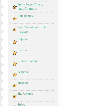
Pretty Secret/Cherry
Pink/น้องนะคะ
Rare Beauty
Real Techniques แปรง
แต่งหน้า
Rejuran
Revlon
Rimmel London
Sephora
Shiseido
Shu Uemura
Sisley