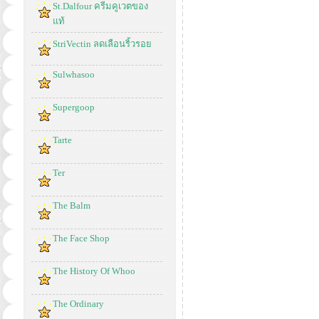
St.Dalfour ครีมคูเวตของ
แท้
StriVectin ลดเลือนริ้วรอย
Sulwhasoo
Supergoop
Tarte
Ter
The Balm
The Face Shop
The History Of Whoo
The Ordinary