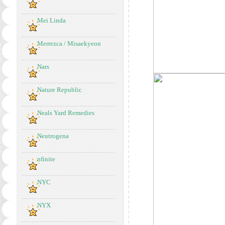
Mei Linda
Merrezca / Misaekyeon
Nars
Nature Republic
Neals Yard Remedies
Neutrogena
nfinite
NYC
NYX