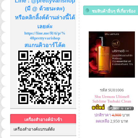
Line : @prettyvarishop
(มี @ ด้วยนะคะ)
ชมสินค้าอื่นๆ ที่เกี่ยวข้อง
หรือคลิกลิ้งค์ด้านล่างนี้ได้
เลยค่ะ
https://line.me/R/ti/p/%
40prettyvarishop
สแกนคิวอาร์โค้ด
รหัส SU01006
Shu Uemura Ultime8
Sublime Tsubaki Clean
ปกติราคา
4,900
บาท
เครื่องสำอางค์นำเข้า
ลดเหลือ
2,950
บาท
เครื่องสำอางค์แบรนด์ดัง