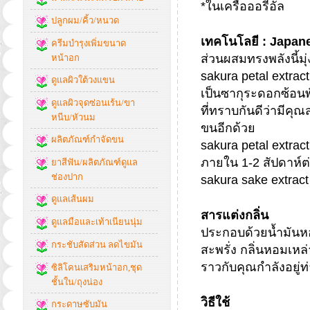
*ในเครือออรีอัล
ปลูกผม/คิ้ว/หนวด
เทคโนโลยี : Japa
ครีมบำรุงเพิ่มขนาด
ส่วนผสมทรงพลังนี้มุ
หน้าอก
sakura petal extract
ดูแลผิวใต้วงแขน
เป็นซากุระดอกซ้อนพัน
ดูแลผิวจุดซ่อนเร้น/ขา
ที่ทราบกันดีว่ามีค
หนีบ/หัวนม
ขนอีกด้วย
ผลิตภัณฑ์กำจัดขน
sakura petal extra
ภายใน 1-2 สัปดาห์ต่อ
ยาสีฟัน/ผลิตภัณฑ์ดูแล
ช่องปาก
sakura sake extract
ดูแลเส้นผม
สารแต่งกลิ่น
ดูแลมือและเท้าเนียนนุ่ม
ประกอบด้วยน้ำมันห
กระชับสัดส่วน ลดไขมัน
สะพรั่ง กลิ่นหอมเ
ราวกับคุณกำลังอยู่
ซิลิโคนเสริมหน้าอก,ชุด
ชั้นใน/ถุงน่อง
วิธีใช้
กระดาษซับมัน