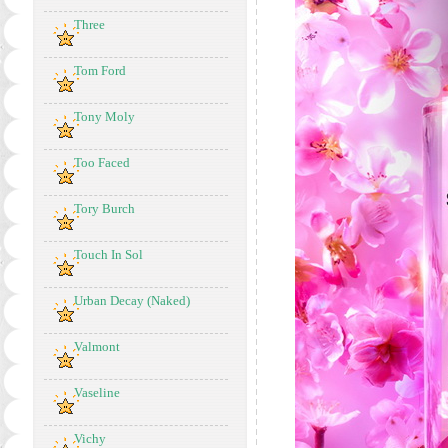
Three
Tom Ford
Tony Moly
Too Faced
Tory Burch
Touch In Sol
Urban Decay (Naked)
Valmont
Vaseline
Vichy