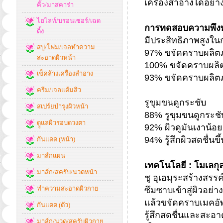
เครื่องสำอางได้อย่
คิ้ว/มาสคาร่า
ไฮไลท์/บรอนเซอร์/เฉด
การทดสอบความพึงพอ
ดิ้ง
มีประสิทธิภาพสูงใ
สบู่/โฟม/เจลทำความ
97% ขจัดคราบผลิตภ
สะอาดผิวหน้า
100% ขจัดคราบผลิต
เช็คล้างเครื่องสำอาง
93% ขจัดคราบผลิตภ
ครีม/เจลแต้มสิว
รูขุมขนดูกระชับ
สเปร์ยบำรุงผิวหน้า
88% รูขุมขนดูกระชั
ดููแลผิวรอบดวงตา
92% ผิวดูมันเงาน้อ
94% รู้สึกผิวสดชื่นขึ
กันแดด (หน้า)
มาส์กแผ่น
เทคโนโลยี : โมเลกุลน้
มาส์ก/สครับ/นวดหน้า
ชู อุเอมุระสร้างสรรค์
ทำความสะอาดผิวกาย
ซึมซาบเข้าสู่ผิวอย
แล้วขจัดคราบเมคอัพท
กันแดด (ตัว)
รู้สึกสดชื่นและสะอา
มาส์ก/นวด/สครับผิวกาย