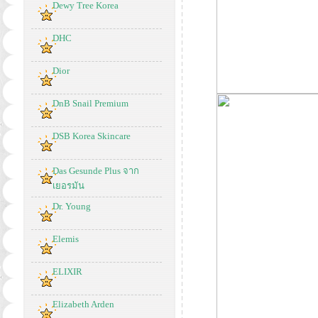
Dewy Tree Korea
DHC
Dior
DnB Snail Premium
DSB Korea Skincare
Das Gesunde Plus จาก
เยอรมัน
Dr. Young
Elemis
ELIXIR
Elizabeth Arden