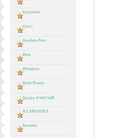
Graymelin
Gucci
Guerlain Paris
Hera
Hourglass
Huda Beauty
Huxley จากเกาหลี
ILLAMASQUA
Innisfree