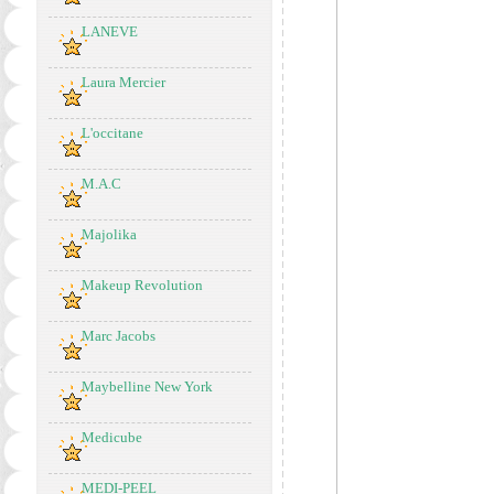
LANEVE
Laura Mercier
L'occitane
M.A.C
Majolika
Makeup Revolution
Marc Jacobs
Maybelline New York
Medicube
MEDI-PEEL