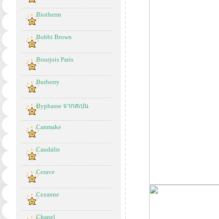
Biotherm
Bobbi Brown
Bourjois Paris
Burberry
Byphasse จากสเปน
Canmake
Caudalie
Cerave
Cezanne
Chanel