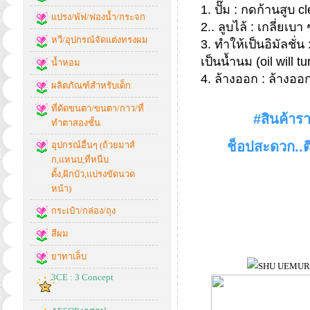
1. ปั๊ม : กดก้านสูบ c
แปรง/พัฟ/ฟองน้ำ/กระจก
2.. ลูบไล้ : เกลี่ยเบา
หวี/อุปกรณ์จัดแต่งทรงผม
3. ทำให้เป็นอิมัลชั่
เป็นน้ำนม (oil will t
น้ำหอม
4. ล้างออก : ล้างออก
ผลิตภัณฑ์สำหรับเด็ก
ที่ดัดขนตา/ขนตา/กาว/ที่
#สินค้าร
ทำตาสองชั้น
ช็อปสะดวก..ต
อุปกรณ์อื่นๆ (ถ้วยมาส์
ก,แหนบ,ที่หนีบ
ดั้ง,ฝักบัว,แปรงขัดนวด
หน้า)
กระเป๋า/กล่อง/ถุง
สีผม
ยาทาเล็บ
3CE : 3 Concept