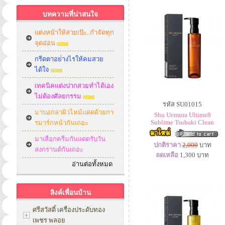
บทความที่น่าสนใจ
แต่งหน้าให้สวยเป๊ะ..กำจัดทุก
จุดอ่อน
กรีดตาอย่่างไรให้คมสวย
ได้ใจ
เทคนิคแต่งปากสวยทำได้เอง
ไม่ต้องศัลยกรรม
รหัส SU01015
มาบอกลาผิวไหม้แดดด้วยกา
Shu Uemura Ultime8
Sublime Tsubaki Clean
รมาร์กหน้ากันเถอะ
มาเลือกครีมกันแดดรับวัน
ปกติราคา
2,000
บาท
สงกรานต์กันเถอะ
ลดเหลือ
1,300
บาท
อ่านต่อทั้งหมด
ลิงค์เพื่อนบ้าน
ศรีสวัสดิ์ เครื่องประดับทอง
เพชร พลอย