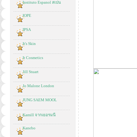
Instituto Espanol สเปน
IOPE
IPSA
It's Skin
It Cosmetics
Jill Stuart
Jo Malone London
JUNG SAEM MOOL
Kamill จากเยอรมนี
Kanebo