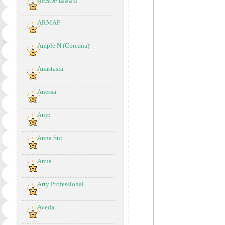
AESOP เอสอป
ARMAF
Ample N (Coreana)
Anastasia
Anessa
Anjo
Anna Sui
Anua
Arty Professional
Aveda