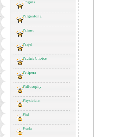
Origins
Palgantong
Palmer
Pasjel
Paula's Choice
Peripera
Philosophy
Physicians
Pixi
Prada