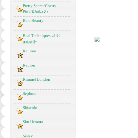
Pretty Secret/Cherry
Pink/น้องนะคะ
Rare Beauty
Real Techniques แปรง
แต่งหน้า
Rejuran
Revlon
Rimmel London
Sephora
Shiseido
Shu Uemura
Sisley