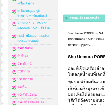
เครื่องสำอาง
เครื่องวัดอุณหภูมิ
ร่างกาย/เทอร์มอมิเตอร์
รายละเอียดของสินค้า
หน้ากากกันฝุ่น PM2.5/
ผลิตภัณฑ์ป้องกันเชื้อโรค
Shu Uemura POREfinist Sakur
เจลล้างมือแอลกอฮอล์/ส
ทนนานออกอย่างง่ายดายและรวด
เปร์ยแอลกอฮอล์
ปราศจากรูขุมขน ,
อาหารเสริม
ลิปบำรุง
Shu Uemura POREfi
บำรุงผิวหน้า
ออยล์เช็คเครื่องสำ
บีบีผิวกาย
โมเลกุลน้ำมันที่เล็ก
บำรุงผิวกาย
ขุมขน พร้อมคืนความส
รองพื้น
เชิงซ้อนซึ่งมุ่งตรง
มองเห็นได้น้อยลง แล
แป้งพัฟ/แป้งฝุ่น
รู้สึกได้ถึงความมันเ
อายเชโดว์/ดินสอเขียน