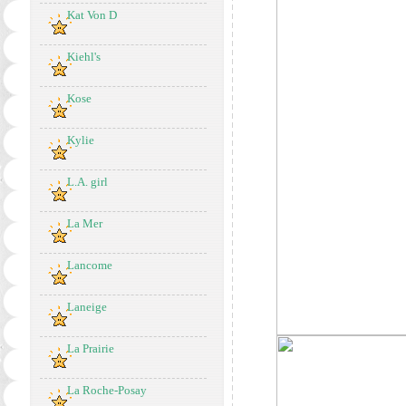
Kat Von D
Kiehl's
Kose
Kylie
L.A. girl
La Mer
Lancome
Laneige
La Prairie
La Roche-Posay