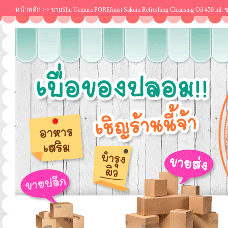
หน้าหลัก
>>
ขายShu Uemura POREfinist Sakura Refreshing Cleansing Oil 450 ml