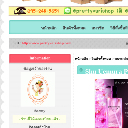
หน้าหลัก
สินค้าทั้งหมด
สมาชิก
วิธีสั่งซื้อ
http://www.prettyvarishop.com
url :
ค
Information
>
>
หน้าหลัก
สินค้าทั้งหมด
ขนาดปก
ข้อมูลเจ้าของร้าน
Shu Uemura PO
ขวดสีชมพู ออ
อย่างง่ายดายแล
ซึมซาบไวและล
ibeauty
- ร้านนี้ได้ลงทะเบียนแล้ว -
ติดต่อเจ้าบ้าน