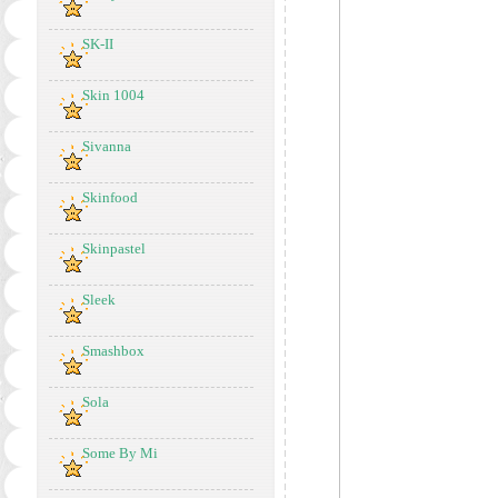
SK-II
Skin 1004
Sivanna
Skinfood
Skinpastel
Sleek
Smashbox
Sola
Some By Mi