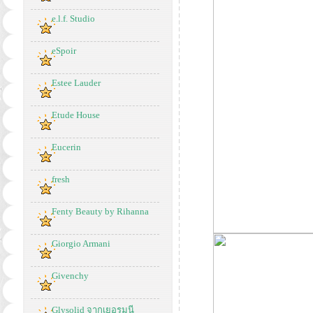
e.l.f. Studio
eSpoir
Estee Lauder
Etude House
Eucerin
fresh
Fenty Beauty by Rihanna
Giorgio Armani
Givenchy
Glysolid จากเยอรมนี