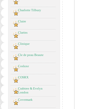
Charlotte Tilbury
Claire
Clarins
Clinique
Cle de peau Beaute
Cosluxe
COSRX
Crabtree & Evelyn
London
Covermark