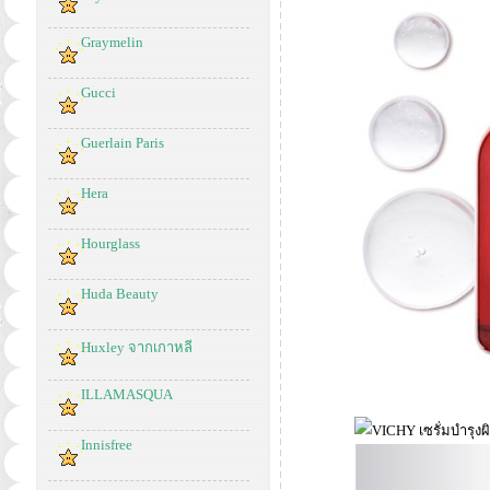
Graymelin
Gucci
Guerlain Paris
Hera
Hourglass
Huda Beauty
Huxley จากเกาหลี
ILLAMASQUA
Innisfree