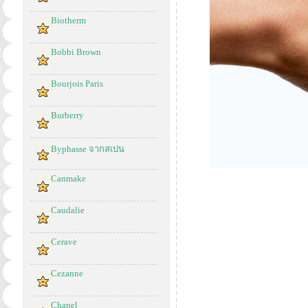
Biotherm
Bobbi Brown
Bourjois Paris
Burberry
Byphasse จากสเปน
Canmake
Caudalie
Cerave
Cezanne
Chanel