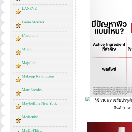
LANEVE
Laura Mercier
L'occitane
M.A.C
Majolika
Makeup Revolution
Marc Jacobs
Maybelline New York
Medicube
MEDI-PEEL