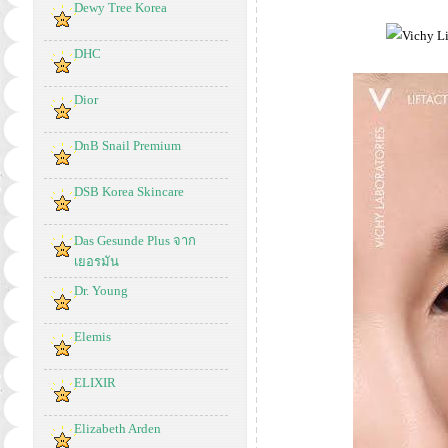
Dewy Tree Korea
DHC
Dior
DnB Snail Premium
DSB Korea Skincare
Das Gesunde Plus จาก
เยอรมัน
Dr. Young
Elemis
ELIXIR
Elizabeth Arden