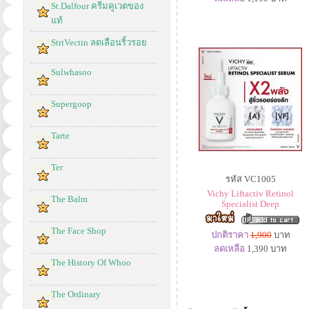
St.Dalfour ครีมคูเวตของ
แท้
StriVectin ลดเลือนริ้วรอย
Sulwhasoo
Supergoop
Tarte
Ter
รหัส VC1005
Vichy Liftactiv Retinol
The Balm
Specialist Deep
The Face Shop
ปกติราคา
1,900
บาท
ลดเหลือ
1,390
บาท
The History Of Whoo
The Ordinary