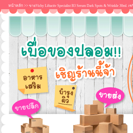
หน้าหลัก
>>
ขายVichy Liftactiv Specialist B3 Serum Dark Spots & Wrinkle 30ml.