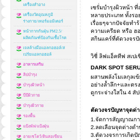
เครื่องสำอาง
เซรั่มบำรุงผิวหน้า 
เครื่องวัดอุณหภูมิ
หลายประเภท ทั้งรอยสิ
ร่างกาย/เทอร์มอมิเตอร์
เรื่อยๆจากปัจจัยท
ความเครียด หรือ ฮอ
หน้ากากกันฝุ่น PM2.5/
ผลิตภัณฑ์ป้องกันเชื้อโรค
สกินแคร์ที่ตัดวงจร
เจลล้างมือแอลกอฮอล์/ส
เปร์ยแอลกอฮอล์
วิชี่ ลิฟแอ็คทีฟ สเปเ
อาหารเสริม
DARK SPOT SER
ลิปบำรุง
ผสานพลังโมเลกุลเข
อย่างล้ำลึก+และตรง
บำรุงผิวหน้า
ดูกระจ่างใสใน 4 สั
บีบีผิวกาย
บำรุงผิวกาย
ตัดวงจรปัญหาจุดด่
รองพื้น
1.จัดการสัญญาณการ
แป้งพัฟ/แป้งฝุ่น
2.ลดเลือนจุดด่างดำบ
3.ตัดวงจรการเกิดปั
อายเชโดว์/ดินสอเขียน