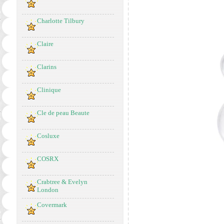
Charlotte Tilbury
Claire
Clarins
Clinique
Cle de peau Beaute
Cosluxe
COSRX
Crabtree & Evelyn
London
Covermark