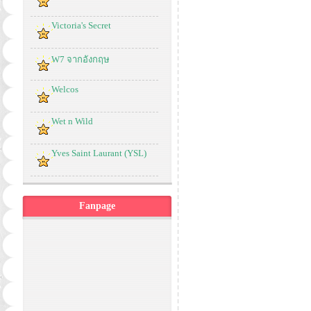
Victoria's Secret
W7 จากอังกฤษ
Welcos
Wet n Wild
Yves Saint Laurant (YSL)
Fanpage