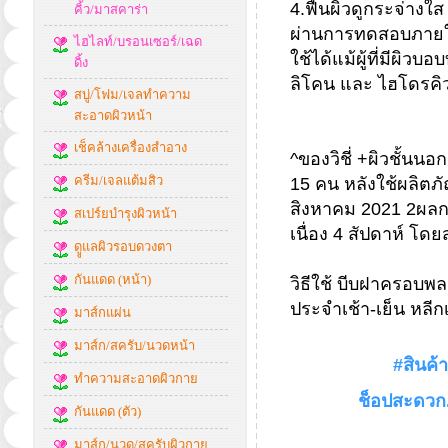
4.ฟื้นผิวดูกระจ่างใ
คิ้ว/มาสคาร่า
ผ่านการทดสอบภายใต
ไฮไลท์/บรอนเซอร์/เฉด
ใช้ได้แม้ผู้ที่มีผิ
ดิ้ง
ลิโคน และ ไฮโดรค
สบู่/โฟม/เจลทำความ
สะอาดผิวหน้า
เช็คล้างเครื่องสำอาง
^ของวิชี่ +ผิวชั้น
ครีม/เจลแต้มสิว
15 คน หลังใช้ผลิตภัณ
สิงหาคม 2021 2ผลก
สเปร์ยบำรุงผิวหน้า
เนื่อง 4 สัปดาห์ โด
ดููแลผิวรอบดวงตา
กันแดด (หน้า)
วิธีใช้ บีบฝาครอบพ
ประจำเช้า-เย็น หลี
มาส์กแผ่น
มาส์ก/สครับ/นวดหน้า
#สินค้
ทำความสะอาดผิวกาย
ช็อปสะดวก.
กันแดด (ตัว)
มาส์ก/นวด/สครับผิวกาย