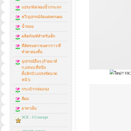
แปรง/พัฟ/ฟองน้ำ/กระจก
หวี/อุปกรณ์จัดแต่งทรงผม
น้ำหอม
ผลิตภัณฑ์สำหรับเด็ก
ที่ดัดขนตา/ขนตา/กาว/ที่
ทำตาสองชั้น
อุปกรณ์อื่นๆ (ถ้วยมาส์
ก,แหนบ,ที่หนีบ
ดั้ง,ฝักบัว,แปรงขัดนวด
หน้า)
กระเป๋า/กล่อง/ถุง
สีผม
ยาทาเล็บ
3CE : 3 Concept