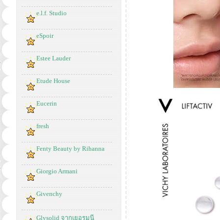
e.l.f. Studio
eSpoir
Estee Lauder
Etude House
Eucerin
fresh
Fenty Beauty by Rihanna
Giorgio Armani
Givenchy
Glysolid จากเยอรมนี