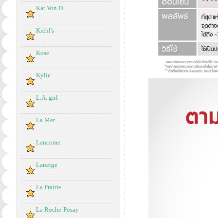
Kat Von D
Kiehl's
Kose
Kylie
L.A. girl
La Mer
Lancome
Laneige
La Prairie
La Roche-Posay