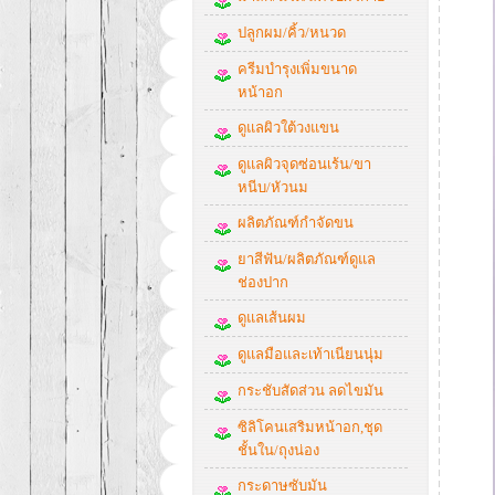
ปลูกผม/คิ้ว/หนวด
ครีมบำรุงเพิ่มขนาด
หน้าอก
ดูแลผิวใต้วงแขน
ดูแลผิวจุดซ่อนเร้น/ขา
หนีบ/หัวนม
ผลิตภัณฑ์กำจัดขน
ยาสีฟัน/ผลิตภัณฑ์ดูแล
ช่องปาก
ดูแลเส้นผม
ดูแลมือและเท้าเนียนนุ่ม
กระชับสัดส่วน ลดไขมัน
ซิลิโคนเสริมหน้าอก,ชุด
ชั้นใน/ถุงน่อง
กระดาษซับมัน