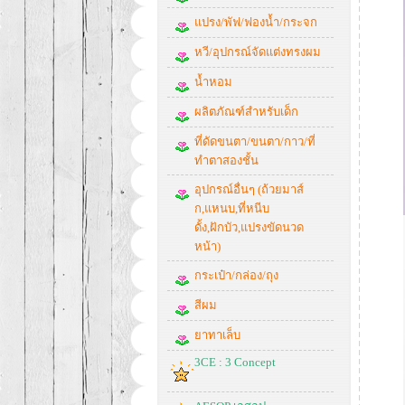
แปรง/พัฟ/ฟองน้ำ/กระจก
หวี/อุปกรณ์จัดแต่งทรงผม
น้ำหอม
ผลิตภัณฑ์สำหรับเด็ก
ที่ดัดขนตา/ขนตา/กาว/ที่
ทำตาสองชั้น
อุปกรณ์อื่นๆ (ถ้วยมาส์
ก,แหนบ,ที่หนีบ
ดั้ง,ฝักบัว,แปรงขัดนวด
หน้า)
กระเป๋า/กล่อง/ถุง
สีผม
ยาทาเล็บ
3CE : 3 Concept