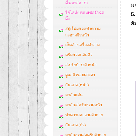
คิ้ว/มาสคาร่า
ม
ไฮไลท์/บรอนเซอร์/เฉด
5
ดิ้ง
ส้
สบู่/โฟม/เจลทำความ
สะอาดผิวหน้า
เช็คล้างเครื่องสำอาง
ครีม/เจลแต้มสิว
สเปร์ยบำรุงผิวหน้า
ดููแลผิวรอบดวงตา
กันแดด (หน้า)
มาส์กแผ่น
มาส์ก/สครับ/นวดหน้า
ทำความสะอาดผิวกาย
กันแดด (ตัว)
มาส์ก/นวด/สครับผิวกาย