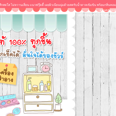
้สึกสดใส ไม่หวานเลี่ยน แนวฟรุ๊ตตี้ เผยผิวเนียนนุ่มด้วยสครับน้ำตาลเข้มข้น พร้อมกลิ่นหอม
ผ่อนคลายเห
สมัครสมาชิก
|
เข้าสู่ระบบ