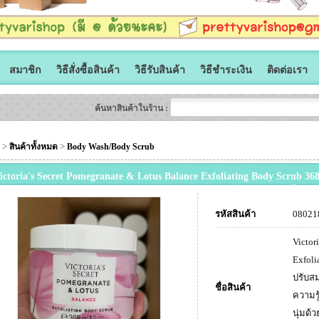
สมาชิก
วิธีสั่งซื้อสินค้า
วิธีรับสินค้า
วิธีชำระเงิน
ติดต่อเรา
ค้นหาสินค้าในร้าน :
>
>
สินค้าทั้งหมด
Body Wash/Body Scrub
ictoria's Secret Pomegranate & Lotus Balance Exfoliating Body Scrub 368 
ลไม้อย่างทับทิมและดอกบัว ให้ความรู้สึกสดใส ไม่หวานเลี่ยน แนวฟรุ๊ตตี้ เผยผิ
อมผ่อนคลายเห
รหัสสินค้า
08021
Victor
Exfoli
ปรับสม
ชื่อสินค้า
ความรู
นุ่มด้