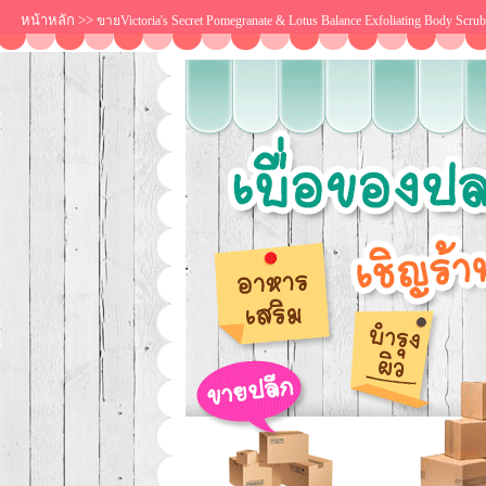
หน้าหลัก
>>
ขายVictoria's Secret Pomegranate & Lotus Balance Exfoliating Body Sc