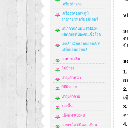
เครื่องสำอาง
เครื่องวัดอุณหภูมิ
V
ร่างกาย/เทอร์มอมิเตอร์
หน้ากากกันฝุ่น PM2.5/
สค
ผลิตภัณฑ์ป้องกันเชื้อโรค
ดอ
เจลล้างมือแอลกอฮอล์/ส
ข้
เปร์ยแอลกอฮอล์
อาหารเสริม
สค
ลิปบำรุง
1
บำรุงผิวหน้า
ผ
บีบีผิวกาย
2
บำรุงผิวกาย
เข
รองพื้น
3
คว
แป้งพัฟ/แป้งฝุ่น
4
อายเชโดว์/ดินสอเขียน