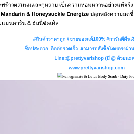
ะพร้าวผสมนมและกุหลาบ เป็นความหอมหวานอย่างแท้จริ
. Mandarin & Honeysuckle Energize
ปลุกพลังความสดชื่
มแมนดาริน & ฮันนี่ซัคเคิล
#สินค้าราคาถูก #ขายของแท้100% #การันตีคืนเ
ช็อปสะดวก..ติดต่อรวดเร็ว..สามารถสั่งซื้อโดยตรงผ่
Line:@prettyvarishop (มี @ ด้วยนะ
www.prettyvarishop.com