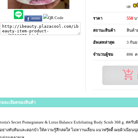
เห
ราคา
550
บ
สถานะสินค้า
สินค้า
อัพเดทล่าสุด
3 กันย
จำนวนผู้ชม
896 
ายละเอียดของสินค้า
ctoria's Secret Pomegranate & Lotus Balance Exfoliating Body Scrub 368 g. สครั
้อย่างทับทิมและดอกบัว ให้ความรู้สึกสดใส ไม่หวานเลี่ยน แนวฟรุ๊ตตี้ เผยผิวเนียนนุ
มผ่อนคลายเห ,