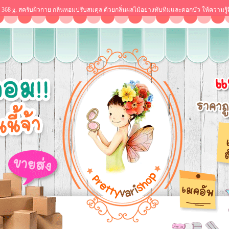
rub 368 g. สครับผิวกาย กลิ่นหอมปรับสมดุล ด้วยกลิ่นผลไม้อย่างทับทิมและดอกบัว ให้ความรู