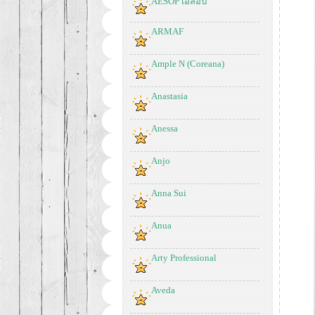
AESOP เอสอป
ARMAF
Ample N (Coreana)
Anastasia
Anessa
Anjo
Anna Sui
Anua
Arty Professional
Aveda