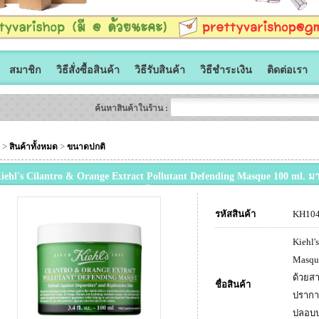
สมาชิก
วิธีสั่งซื้อสินค้า
วิธีรับสินค้า
วิธีชำระเงิน
ติดต่อเรา
ค้นหาสินค้าในร้าน :
>
>
สินค้าทั้งหมด
ขนาดปกติ
iehl's Cilantro & Orange Extract Pollutant Defending Masque 100 ml. มาส
กัดจากส้มซ่าและผักชีจากยุโรปช่วยฟื้นฟูปราการคุ้มกันผิวหลังจากเผชิญจา
่าสัมผัสให้กับ
รหัสสินค้า
KH10
Kiehl'
Masque
ด้วยสา
ชื่อสินค้า
ปรากา
ปลอบป