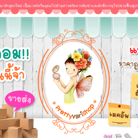
0 ml. มาส์กสูตรใหม่ เนื้อมาสก์ครีมอุดมไปด้วยสารสกัดจากส้มซ่าและผักชีจากยุโรปช่วยฟื