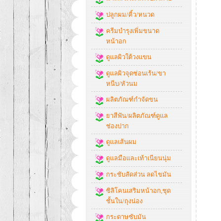
ปลูกผม/คิ้ว/หนวด
ครีมบำรุงเพิ่มขนาด
หน้าอก
ดูแลผิวใต้วงแขน
ดูแลผิวจุดซ่อนเร้น/ขา
หนีบ/หัวนม
ผลิตภัณฑ์กำจัดขน
ยาสีฟัน/ผลิตภัณฑ์ดูแล
ช่องปาก
ดูแลเส้นผม
ดูแลมือและเท้าเนียนนุ่ม
กระชับสัดส่วน ลดไขมัน
ซิลิโคนเสริมหน้าอก,ชุด
ชั้นใน/ถุงน่อง
กระดาษซับมัน