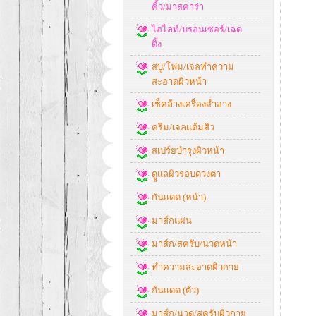
คิ้ว/มาสคาร่า
ไฮไลท์/บรอนเซอร์/เฉด
ดิ้ง
สบู่/โฟม/เจลทำความ
สะอาดผิวหน้า
เช็คล้างเครื่องสำอาง
ครีม/เจลแต้มสิว
สเปร์ยบำรุงผิวหน้า
ดููแลผิวรอบดวงตา
กันแดด (หน้า)
มาส์กแผ่น
มาส์ก/สครับ/นวดหน้า
ทำความสะอาดผิวกาย
กันแดด (ตัว)
มาส์ก/นวด/สครับผิวกาย