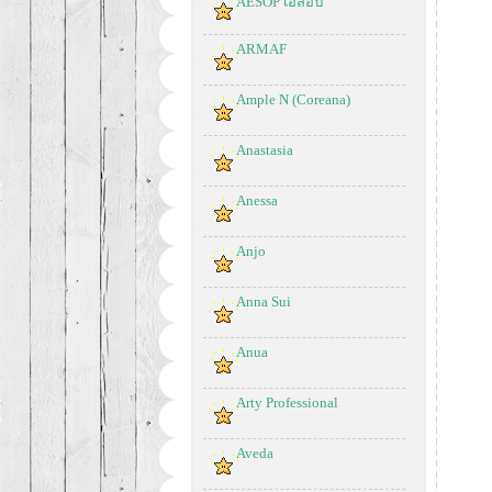
AESOP เอสอป
ARMAF
Ample N (Coreana)
Anastasia
Anessa
Anjo
Anna Sui
Anua
Arty Professional
Aveda