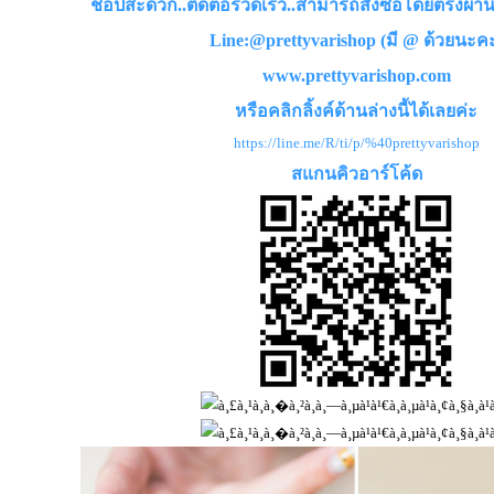
ช็อปสะดวก..ติดต่อรวดเร็ว..สามารถสั่งซื้อโดยตรงผ่
Line:@prettyvarishop (มี @ ด้วยนะค
www.prettyvarishop.com
หรือคลิกลิ้งค์ด้านล่างนี้ได้เลยค่ะ
https://line.me/R/ti/p/%
40prettyvarishop
สแกนคิวอาร์โค้ด