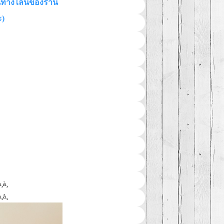
านทางไลน์ของร้าน
ะ)