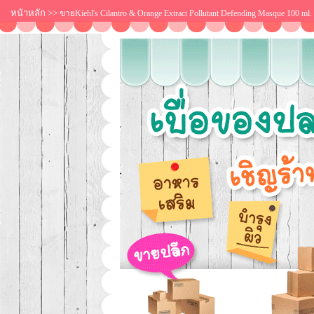
หน้าหลัก
>>
ขายKiehl's Cilantro & Orange Extract Pollutant Defending Masque 10