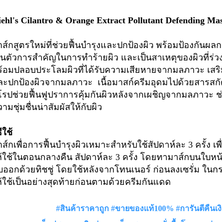
ehl's Cilantro & Orange Extract Pollutant Defending Ma
ส์กสูตรใหม่ที่ช่วยฟื้นบำรุงและปกป้องผิว พร้อมป้องกันผ
็นตัวการสำคัญในการทำร้ายผิว และเป็นสาเหตุของผิวที่ร่
ร้อมปลอบประโลมผิวที่ได้รับความเสียหายจากมลภาวะ เสริม
ละปกป้องผิวจากมลภาวะ เนื้อมาสก์ครีมอุดมไปด้วยสารสกั
ุโรปช่วยฟื้นฟูปราการคุ้มกันผิวหลังจากเผชิญจากมลภาวะ
ามชุ่มชื่นน่าสัมผัสให้กับผิว
ธีใช้
ส์กเพื่อการฟื้นบำรุงผิวเหมาะสำหรับใช้สัปดาห์ละ 3 ครั้ง 
ห้ใช้ในตอนกลางคืน สัปดาห์ละ 3 ครั้ง โดยทามาส์กบนใบหน้
บออกด้วยทิชชู่ โดยใช้หลังจากโทนเนอร์ ก่อนลงเซรั่ม ใน
้ใช้เป็นอย่างสุดท้ายก่อนตามด้วยครีมกันแดด
#สินค้าราคาถูก #ขายของแท้100% #การันตีคืนเง