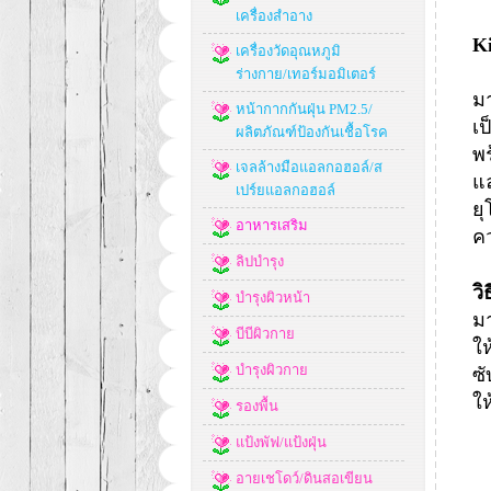
เครื่องสำอาง
Ki
เครื่องวัดอุณหภูมิ
ร่างกาย/เทอร์มอมิเตอร์
มา
หน้ากากกันฝุ่น PM2.5/
เป
ผลิตภัณฑ์ป้องกันเชื้อโรค
พ
เจลล้างมือแอลกอฮอล์/ส
แ
เปร์ยแอลกอฮอล์
ย
อาหารเสริม
คว
ลิปบำรุง
วิ
บำรุงผิวหน้า
มา
บีบีผิวกาย
ใ
บำรุงผิวกาย
ซั
ให
รองพื้น
แป้งพัฟ/แป้งฝุ่น
อายเชโดว์/ดินสอเขียน