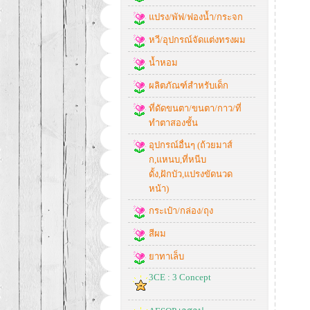
แปรง/พัฟ/ฟองน้ำ/กระจก
หวี/อุปกรณ์จัดแต่งทรงผม
น้ำหอม
ผลิตภัณฑ์สำหรับเด็ก
ที่ดัดขนตา/ขนตา/กาว/ที่
ทำตาสองชั้น
อุปกรณ์อื่นๆ (ถ้วยมาส์
ก,แหนบ,ที่หนีบ
ดั้ง,ฝักบัว,แปรงขัดนวด
หน้า)
กระเป๋า/กล่อง/ถุง
สีผม
ยาทาเล็บ
3CE : 3 Concept