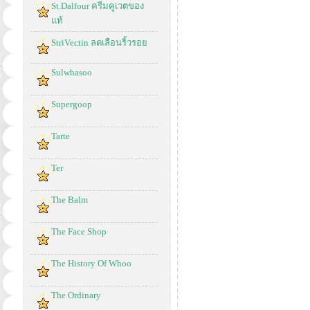
St.Dalfour ครีมคูเวตของ
แท้
StriVectin ลดเลือนริ้วรอย
Sulwhasoo
Supergoop
Tarte
Ter
The Balm
The Face Shop
The History Of Whoo
The Ordinary