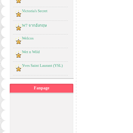
Victoria's Secret
W7 จากอังกฤษ
Welcos
Wet n Wild
Yves Saint Laurant (YSL)
Fanpage