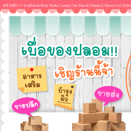
หน้าหลัก
>>
ขายBath & Body Works Country Chic Shea & Vitamin E Shower Gel 295m