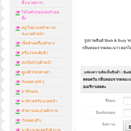
คิ้ว/มาสคาร่า
ไฮไลท์/บรอนเซอร์/เฉด
ดิ้ง
สบู่/โฟม/เจลทำความ
สะอาดผิวหน้า
รูปภาพสินค้าBath & Body Wo
เช็คล้างเครื่องสำอาง
กลิ่นหอมจากผลมะนาว ดอกไม้ป
ครีม/เจลแต้มสิว
สเปร์ยบำรุงผิวหน้า
ดููแลผิวรอบดวงตา
Bath
แสดงความคิดเห็นสินค้า :
ตลอดวัน กลิ่นหอมจากผลมะนาว
กันแดด (หน้า)
อเมริกาเลยคะ
มาส์กแผ่น
ชื่อคุณ :
มาส์ก/สครับ/นวดหน้า
ทำความสะอาดผิวกาย
อีเมล์ของคุณ :
กันแดด (ตัว)
ข้อความ :
มาส์ก/นวด/สครับผิวกาย