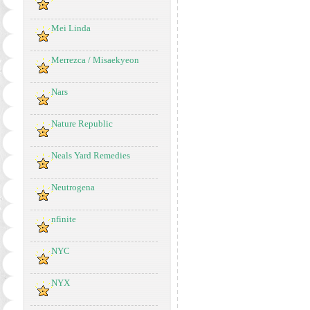
Mei Linda
Merrezca / Misaekyeon
Nars
Nature Republic
Neals Yard Remedies
Neutrogena
nfinite
NYC
NYX