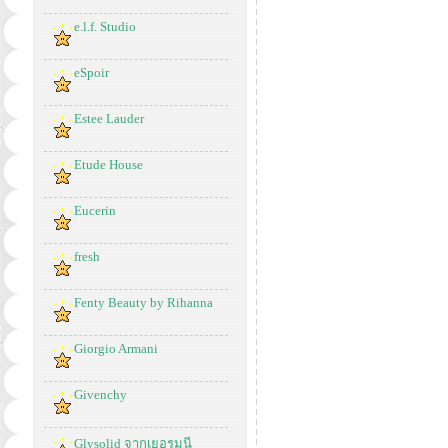
e.l.f. Studio
eSpoir
Estee Lauder
Etude House
Eucerin
fresh
Fenty Beauty by Rihanna
Giorgio Armani
Givenchy
Glysolid จากเยอรมนี