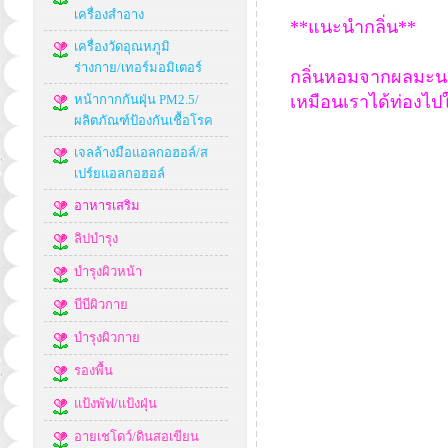
เครื่องสำอาง
**แนะนำกลิ่น**
เครื่องวัดอุณหภูมิ
ร่างกาย/เทอร์มอมิเตอร์
กลิ่นหอมจากผลมะนาว
หน้ากากกันฝุ่น PM2.5/
เหมือนเราได้ท่องไ
ผลิตภัณฑ์ป้องกันเชื้อโรค
เจลล้างมือแอลกอฮอล์/ส
เปร์ยแอลกอฮอล์
อาหารเสริม
ลิปบำรุง
บำรุงผิวหน้า
บีบีผิวกาย
บำรุงผิวกาย
รองพื้น
แป้งพัฟ/แป้งฝุ่น
อายเชโดว์/ดินสอเขียน