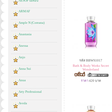
AESOP เอสอป
ARMAF
Ample N (Coreana)
Anastasia
Anessa
Anjo
รหัส BBWS1017
Bath & Body Works Secret
Anna Sui
Wonderland
Anua
ราคา
420
บาท
Arty Professional
Aveda