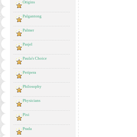
Origins
Palgantong
Palmer
Pasjel
Paula's Choice
Peripera
Philosophy
Physicians
Pixi
Prada