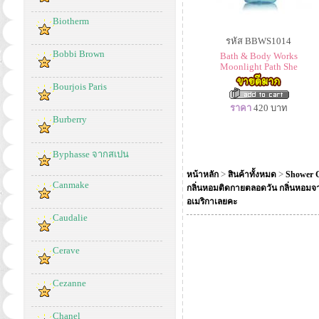
Biotherm
รหัส BBWS1014
Bobbi Brown
Bath & Body Works
Moonlight Path She
Bourjois Paris
ราคา
420
บาท
Burberry
Byphasse จากสเปน
>
>
หน้าหลัก
สินค้าทั้งหมด
Shower G
Canmake
กลิ่นหอมติดกายตลอดวัน กลิ่นหอมจา
อเมริกาเลยคะ
Caudalie
Cerave
Cezanne
Chanel