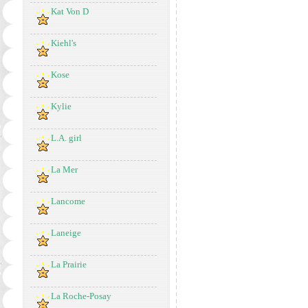
Kat Von D
Kiehl's
Kose
Kylie
L.A. girl
La Mer
Lancome
Laneige
La Prairie
La Roche-Posay