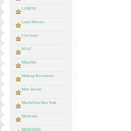
LANEVE
Laura Mercier
L'occitane
M.A.C
Majolika
Makeup Revolution
Marc Jacobs
Maybelline New York
Medicube
MEDI-PEEL