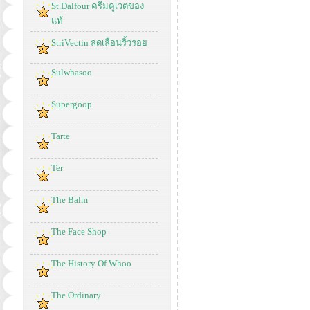
St.Dalfour ครีมคูเวตของ
แท้
StriVectin ลดเลือนริ้วรอย
Sulwhasoo
Supergoop
Tarte
Ter
The Balm
The Face Shop
The History Of Whoo
The Ordinary