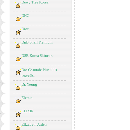
Dewy Tree Korea
DHC
Dior
DnB Snail Premium
DSB Korea Skincare
Das Gesunde Plus จาก
เยอรมัน
Dr. Young
Elemis
ELIXIR
Elizabeth Arden