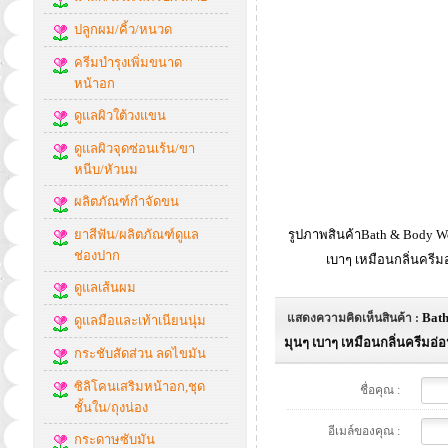
ปลูกผม/คิ้ว/หนวด
ครีมบำรุงเพิ่มขนาด
หน้าอก
ดูแลผิวใต้วงแขน
ดูแลผิวจุดซ่อนเร้น/ขา
หนีบ/หัวนม
ผลิตภัณฑ์กำจัดขน
ยาสีฟัน/ผลิตภัณฑ์ดูแล
รูปภาพสินค้าBath & Body Wor
ช่องปาก
เบาๆ เหมือนกลิ่นครีม
ดูแลเส้นผม
Bath
แสดงความคิดเห็นสินค้า :
ดูแลมือและเท้าเนียนนุ่ม
มุนๆ เบาๆ เหมือนกลิ่นครีมอ่
กระชับสัดส่วน ลดไขมัน
ซิลิโคนเสริมหน้าอก,ชุด
ชื่อคุณ :
ชั้นใน/ถุงน่อง
อีเมล์ของคุณ :
กระดาษซับมัน