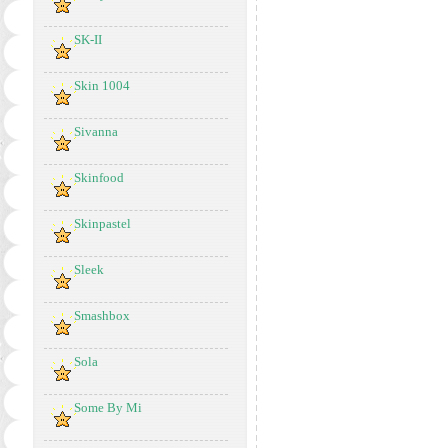
SK-II
Skin 1004
Sivanna
Skinfood
Skinpastel
Sleek
Smashbox
Sola
Some By Mi