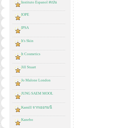
Instituto Espanol สเปน
IOPE
IPSA
It's Skin
It Cosmetics
Jill Stuart
Jo Malone London
JUNG SAEM MOOL
Kamill จากเยอรมนี
Kanebo