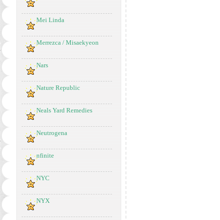
Mei Linda
Merrezca / Misaekyeon
Nars
Nature Republic
Neals Yard Remedies
Neutrogena
nfinite
NYC
NYX