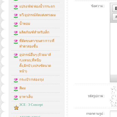
ข้อความ :
แปรง/พัฟ/ฟองน้ำ/กระจก
หวี/อุปกรณ์จัดแต่งทรงผม
ล
น้ำหอม
ผลิตภัณฑ์สำหรับเด็ก
ที่ดัดขนตา/ขนตา/กาว/ที่
ทำตาสองชั้น
อุปกรณ์อื่นๆ (ถ้วยมาส์
ก,แหนบ,ที่หนีบ
ดั้ง,ฝักบัว,แปรงขัดนวด
หน้า)
กระเป๋า/กล่อง/ถุง
สีผม
รหัสรูปภาพ :
ยาทาเล็บ
3CE : 3 Concept
กรอกตามรูป :