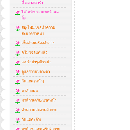
คิ้ว/มาสคาร่า
ไฮไลท์/บรอนเซอร์/เฉด
ดิ้ง
สบู่/โฟม/เจลทำความ
สะอาดผิวหน้า
เช็คล้างเครื่องสำอาง
ครีม/เจลแต้มสิว
สเปร์ยบำรุงผิวหน้า
ดููแลผิวรอบดวงตา
กันแดด (หน้า)
มาส์กแผ่น
มาส์ก/สครับ/นวดหน้า
ทำความสะอาดผิวกาย
กันแดด (ตัว)
มาส์ก/นวด/สครับผิวกาย