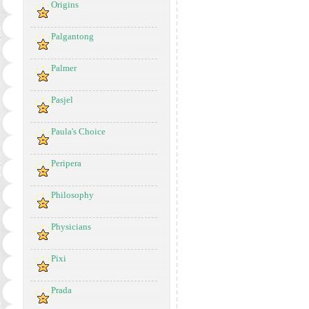
Origins
Palgantong
Palmer
Pasjel
Paula's Choice
Peripera
Philosophy
Physicians
Pixi
Prada