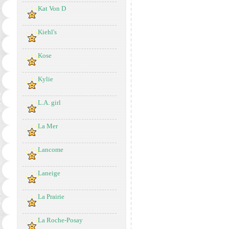
Kat Von D
Kiehl's
Kose
Kylie
L.A. girl
La Mer
Lancome
Laneige
La Prairie
La Roche-Posay