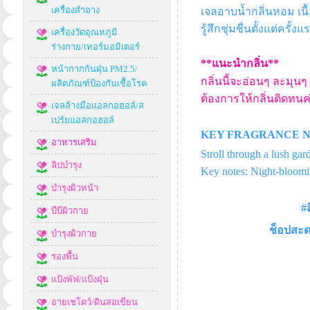
เครื่องสำอาง
เจลอาบน้ำกลิ่นหอม เนื
รู้สึกชุ่มชื่นตั้งแต่ครั
เครื่องวัดอุณหภูมิ
ร่างกาย/เทอร์มอมิเตอร์
**แนะนำกลิ่น**
หน้ากากกันฝุ่น PM2.5/
กลิ่นนี้จะอ่อนๆ ละมุน
ผลิตภัณฑ์ป้องกันเชื้อโรค
ต้องการให้กลิ่นติดทนค
เจลล้างมือแอลกอฮอล์/ส
เปร์ยแอลกอฮอล์
KEY FRAGRANCE N
อาหารเสริม
Stroll through a lush gar
ลิปบำรุง
Key notes: Night-bloomin
บำรุงผิวหน้า
#
บีบีผิวกาย
ช็อปสะด
บำรุงผิวกาย
รองพื้น
แป้งพัฟ/แป้งฝุ่น
อายเชโดว์/ดินสอเขียน