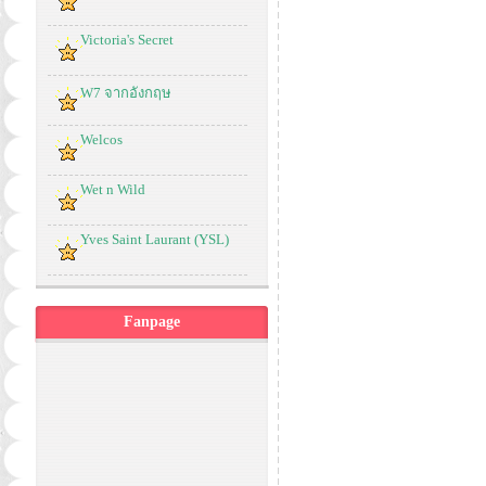
Victoria's Secret
W7 จากอังกฤษ
Welcos
Wet n Wild
Yves Saint Laurant (YSL)
Fanpage