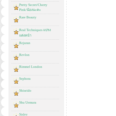
Pretty Secret/Cherry
Pink/น้องนะคะ
Rare Beauty
Real Techniques แปรง
แต่งหน้า
Rejuran
Revlon
Rimmel London
Sephora
Shiseido
Shu Uemura
Sisley