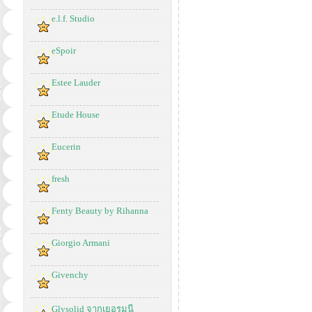
e.l.f. Studio
eSpoir
Estee Lauder
Etude House
Eucerin
fresh
Fenty Beauty by Rihanna
Giorgio Armani
Givenchy
Glysolid จากเยอรมนี