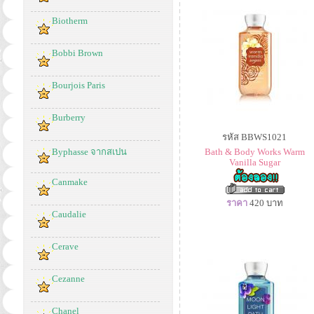
Biotherm
Bobbi Brown
Bourjois Paris
Burberry
รหัส BBWS1021
Byphasse จากสเปน
Bath & Body Works Warm
Vanilla Sugar
Canmake
ราคา
420
บาท
Caudalie
Cerave
Cezanne
Chanel