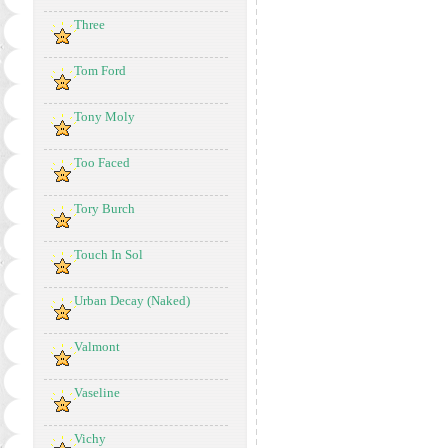
Three
Tom Ford
Tony Moly
Too Faced
Tory Burch
Touch In Sol
Urban Decay (Naked)
Valmont
Vaseline
Vichy