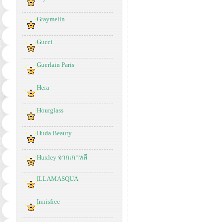
Graymelin
Gucci
Guerlain Paris
Hera
Hourglass
Huda Beauty
Huxley จากเกาหลี
ILLAMASQUA
Innisfree