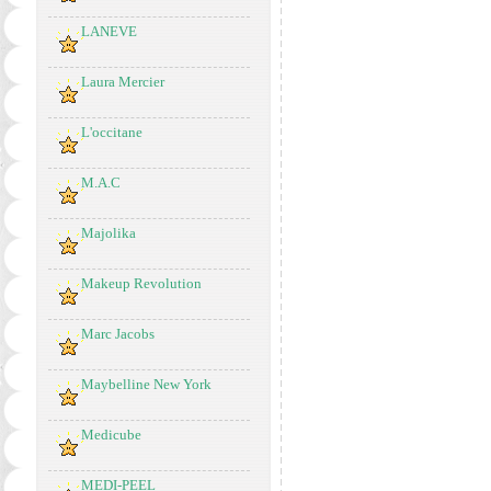
LANEVE
Laura Mercier
L'occitane
M.A.C
Majolika
Makeup Revolution
Marc Jacobs
Maybelline New York
Medicube
MEDI-PEEL