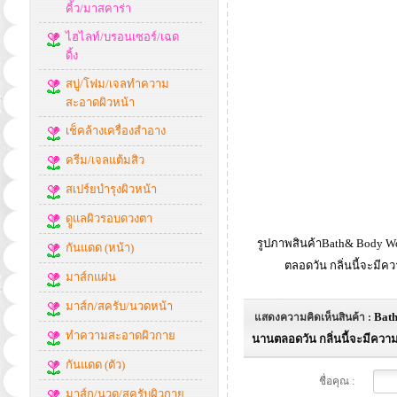
คิ้ว/มาสคาร่า
ไฮไลท์/บรอนเซอร์/เฉด
ดิ้ง
สบู่/โฟม/เจลทำความ
สะอาดผิวหน้า
เช็คล้างเครื่องสำอาง
ครีม/เจลแต้มสิว
สเปร์ยบำรุงผิวหน้า
ดููแลผิวรอบดวงตา
รูปภาพสินค้าBath& Body Wo
กันแดด (หน้า)
ตลอดวัน กลิ่นนี้จะมีคว
มาส์กแผ่น
มาส์ก/สครับ/นวดหน้า
Bath
แสดงความคิดเห็นสินค้า :
ทำความสะอาดผิวกาย
นานตลอดวัน กลิ่นนี้จะมีความ
กันแดด (ตัว)
ชื่อคุณ :
มาส์ก/นวด/สครับผิวกาย