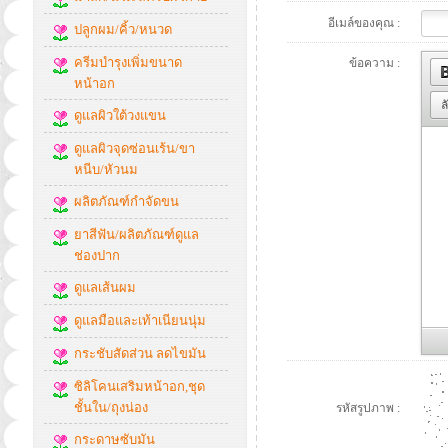
อีเมล์ของคุณ :
ปลูกผม/คิ้ว/หนวด
ครีมบำรุงเพิ่มขนาด
ข้อความ :
หน้าอก
ล
ดูแลผิวใต้วงแขน
ดูแลผิวจุดซ่อนเร้น/ขา
หนีบ/หัวนม
ผลิตภัณฑ์กำจัดขน
ยาสีฟัน/ผลิตภัณฑ์ดูแล
ช่องปาก
ดูแลเส้นผม
ดูแลมือและเท้าเนียนนุ่ม
กระชับสัดส่วน ลดไขมัน
ซิลิโคนเสริมหน้าอก,ชุด
ชั้นใน/ถุงน่อง
รหัสรูปภาพ :
กระดาษซับมัน