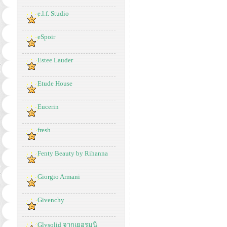
e.l.f. Studio
eSpoir
Estee Lauder
Etude House
Eucerin
fresh
Fenty Beauty by Rihanna
Giorgio Armani
Givenchy
Glysolid จากเยอรมนี