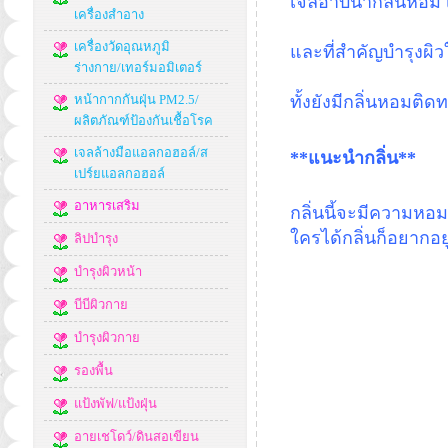
เจลอาบน้ำกลิ่นหอม เ
เครื่องสำอาง
เครื่องวัดอุณหภูมิ
และที่สำคัญบำรุงผิวให้
ร่างกาย/เทอร์มอมิเตอร์
หน้ากากกันฝุ่น PM2.5/
ทั้งยังมีกลิ่นหอมติ
ผลิตภัณฑ์ป้องกันเชื้อโรค
เจลล้างมือแอลกอฮอล์/ส
**แนะนำกลิ่น**
เปร์ยแอลกอฮอล์
อาหารเสริม
กลิ่นนี้จะมีความหอม
ใครได้กลิ่นก็อยากอย
ลิปบำรุง
บำรุงผิวหน้า
บีบีผิวกาย
บำรุงผิวกาย
รองพื้น
แป้งพัฟ/แป้งฝุ่น
อายเชโดว์/ดินสอเขียน