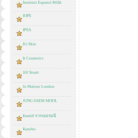
Instituto Espanol สเปน
IOPE
IPSA
It's Skin
It Cosmetics
Jill Stuart
Jo Malone London
JUNG SAEM MOOL
Kamill จากเยอรมนี
Kanebo