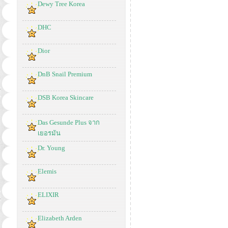
Dewy Tree Korea
DHC
Dior
DnB Snail Premium
DSB Korea Skincare
Das Gesunde Plus จาก
เยอรมัน
Dr. Young
Elemis
ELIXIR
Elizabeth Arden