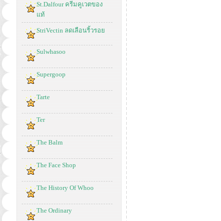
St.Dalfour ครีมคูเวตของ
แท้
StriVectin ลดเลือนริ้วรอย
Sulwhasoo
Supergoop
Tarte
Ter
The Balm
The Face Shop
The History Of Whoo
The Ordinary