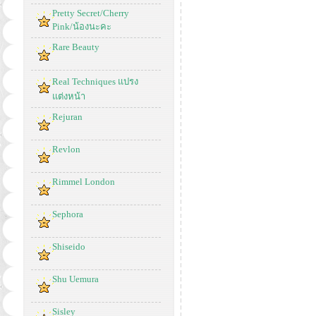
Pretty Secret/Cherry
Pink/น้องนะคะ
Rare Beauty
Real Techniques แปรง
แต่งหน้า
Rejuran
Revlon
Rimmel London
Sephora
Shiseido
Shu Uemura
Sisley