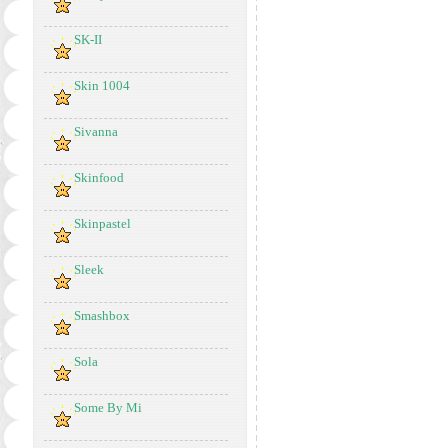
SK-II
Skin 1004
Sivanna
Skinfood
Skinpastel
Sleek
Smashbox
Sola
Some By Mi