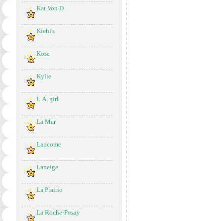
Kat Von D
Kiehl's
Kose
Kylie
L.A. girl
La Mer
Lancome
Laneige
La Prairie
La Roche-Posay