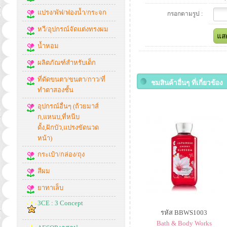
แปรง/พัฟ/ฟองน้ำ/กระจก
กรอกตามรูป :
หวี/อุปกรณ์จัดแต่งทรงผม
น้ำหอม
ผลิตภัณฑ์สำหรับเด็ก
ที่ดัดขนตา/ขนตา/กาว/ที่
ชมสินค้าอื่นๆ ที่เกี่ยวข้อง
ทำตาสองชั้น
อุปกรณ์อื่นๆ (ถ้วยมาส์
ก,แหนบ,ที่หนีบ
ดั้ง,ฝักบัว,แปรงขัดนวด
หน้า)
กระเป๋า/กล่อง/ถุง
สีผม
ยาทาเล็บ
3CE : 3 Concept
รหัส BBWS1003
Bath & Body Works