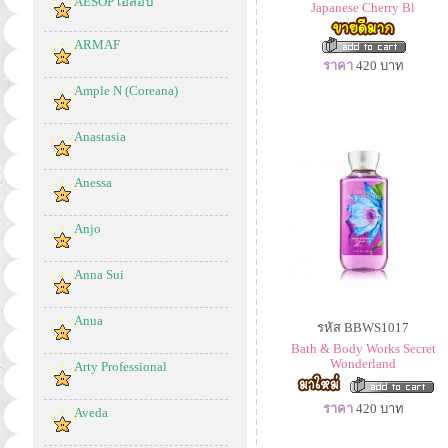
AESOP เอสอป
Japanese Cherry Bl
ARMAF
ราคา
420
บาท
Ample N (Coreana)
Anastasia
Anessa
Anjo
Anna Sui
Anua
รหัส BBWS1017
Bath & Body Works Secret
Wonderland
Arty Professional
ราคา
420
บาท
Aveda