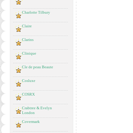
Charlotte Tilbury
Claire
Clarins
Clinique
Cle de peau Beaute
Cosluxe
COSRX
Crabtree & Evelyn
London
Covermark