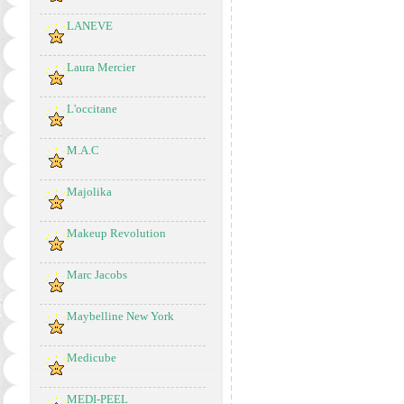
LANEVE
Laura Mercier
L'occitane
M.A.C
Majolika
Makeup Revolution
Marc Jacobs
Maybelline New York
Medicube
MEDI-PEEL