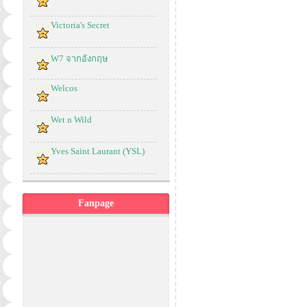
Victoria's Secret
W7 จากอังกฤษ
Welcos
Wet n Wild
Yves Saint Laurant (YSL)
Fanpage