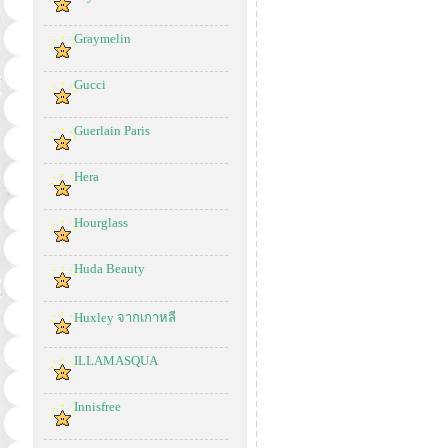
Graymelin
Gucci
Guerlain Paris
Hera
Hourglass
Huda Beauty
Huxley จากเกาหลี
ILLAMASQUA
Innisfree