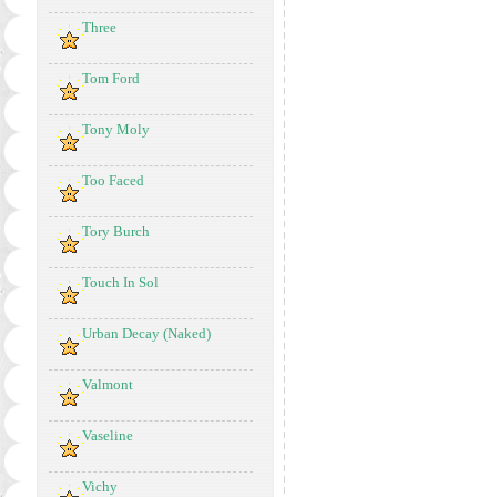
Three
Tom Ford
Tony Moly
Too Faced
Tory Burch
Touch In Sol
Urban Decay (Naked)
Valmont
Vaseline
Vichy