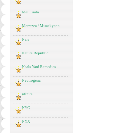
Mei Linda
Merrezca / Misaekyeon
Nars
Nature Republic
Neals Yard Remedies
Neutrogena
nfinite
NYC
NYX