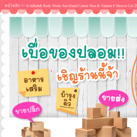
หน้าหลัก
>>
ขายBath& Body Works Sea Island Cotton Shea & Vitamin E Shower Gel