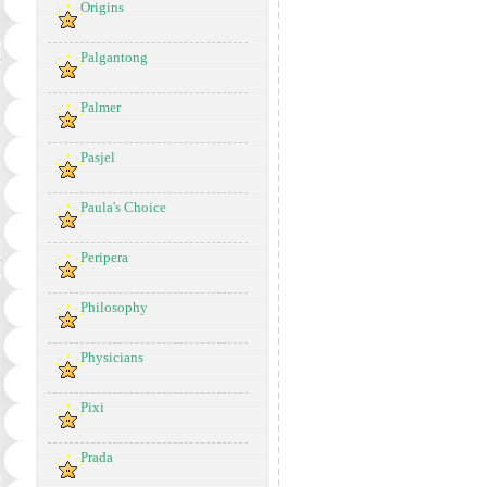
Origins
Palgantong
Palmer
Pasjel
Paula's Choice
Peripera
Philosophy
Physicians
Pixi
Prada